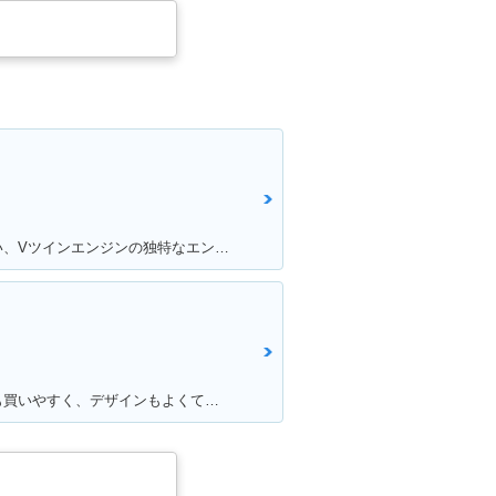
満足ポイント:中型クラスでは珍しい、Vツインエンジンの独特なエンジンサウンドは走っていて気持ちが良い。燃費、運動性能、乗り心地と、どれを取っても優秀で、街乗りからツーリングまで1台でこなせてしまう優等生。
満足ポイント:新車の中で価格的にも買いやすく、デザインもよくて購入しました。