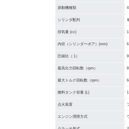
原動機種類
シリンダ配列
排気量 (cc)
1
内径（シリンダーボア）(mm)
6
圧縮比（:1）
9
最高出力回転数（rpm）
8
最大トルク回転数（rpm）
6
燃料タンク容量 (L)
1
点火装置
エンジン潤滑方式
クラッチ形式