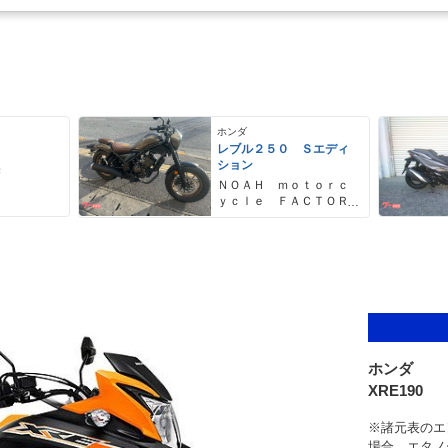
ホンダ
レブル２５０ Ｓエディ
ション
売
ＮＯＡＨ ｍｏｔｏｒｃ
ｙｃｌｅ ＦＡＣＴＯＲ
Ｙ ノア・モーターサイ
クル・ファクトリー
ホンダ
XRE190
※諸元表のエ
場合。エタノ