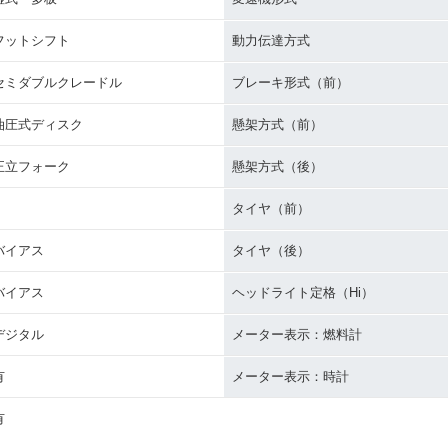
フットシフト
動力伝達方式
セミダブルクレードル
ブレーキ形式（前）
油圧式ディスク
懸架方式（前）
正立フォーク
懸架方式（後）
タイヤ（前）
バイアス
タイヤ（後）
バイアス
ヘッドライト定格（Hi）
デジタル
メーター表示：燃料計
有
メーター表示：時計
有