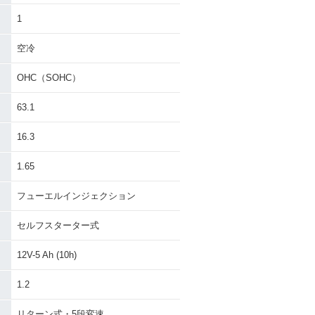
1
空冷
OHC（SOHC）
63.1
16.3
1.65
フューエルインジェクション
セルフスターター式
12V-5 Ah (10h)
1.2
リターン式・5段変速