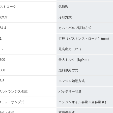
4ストローク
気筒数
単気筒
冷却方式
84.4
カム・バルブ駆動方式
1
行程（ピストンストローク）(mm)
.5
最高出力（PS）
500
最大トルク（kgf･m）
000
燃料供給方式
3.5
エンジン始動方式
フルトランジスタ式
バッテリー容量
ウェットサンプ式
エンジンオイル容量※全容量 (L)
湿式・多板
変速機形式