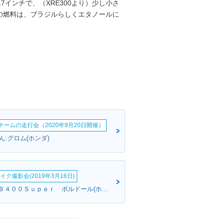
7インチで、（XRE300より）少し小さ
の燃料は、ブラジルらしくエタノールに
erチームの走行会（2020年9月20日開催）
:グロム(ホンダ)
イク撮影会(2019年3月16日)
M・Kさん:ＣＢ４００Ｓｕｐｅｒ ボルドール(ホンダ)