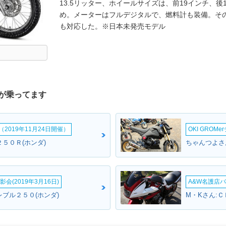
13.5リッター、ホイールサイズは、前19インチ、後1
め。メーターはフルデジタルで、燃料計も装備。そ
も対応した。※日本未発売モデル
が乗ってます
2019年11月24日開催）
OKI GROM
５０Ｒ(ホンダ)
ちゃんつよさん
会(2019年3月16日)
A&W名護店バ
レブル２５０(ホンダ)