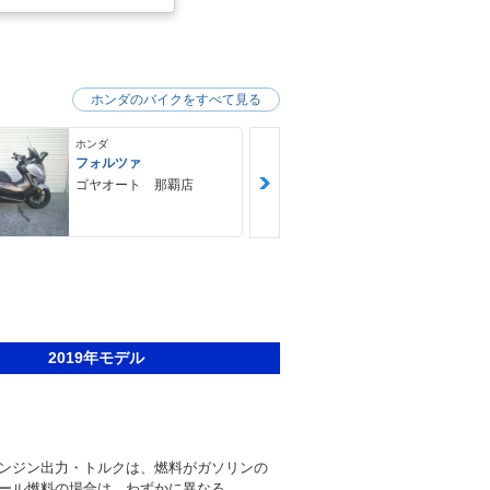
ホンダのバイクをすべて見る
ホンダ
ホンダ
フォルツァ
ＧＢ３５０Ｓ
ゴヤオート 那覇店
ＮＯＡＨ ｍ
ｙｃｌｅ Ｆ
Ｙ ノア・モ
クル・ファク
2019年モデル
ンジン出力・トルクは、燃料がガソリンの
ール燃料の場合は、わずかに異なる。