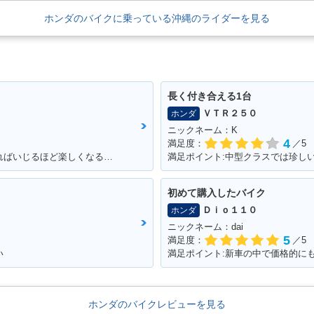
ホンダのバイクに乗っている沖縄のライダーを見る
長く付き合える1台
ＶＴＲ２５０
ホンダ
ニックネーム：K
4
満足度：
／5
満足ポイント:ちっちゃいけど速い！いじればいじるほど楽しくなるバイク！カスタムパーツも社外で豊富にあるため楽しい！
初めて購入したバイク
Ｄｉｏ１１０
ホンダ
ニックネーム：dai
5
満足度：
／5
い
ホンダのバイクレビューを見る