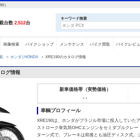
90）
キーワード検索
載台数
2,512
台
画像検索
バイクショップ
メンテナンス
バイク買取
バイクレビ
一覧
＞
ホンダ | HONDA
＞
XRE190のカタログ情報
タログ情報
新車価格帯（実勢価格）
- -
車輌プロフィール
XRE190は、ホンダがブラジル市場に投入していたアド
ストローク単気筒OHCエンジンをセミダブルクレー
ターン式で、ブレーキは前後とも油圧ディスク式。シ