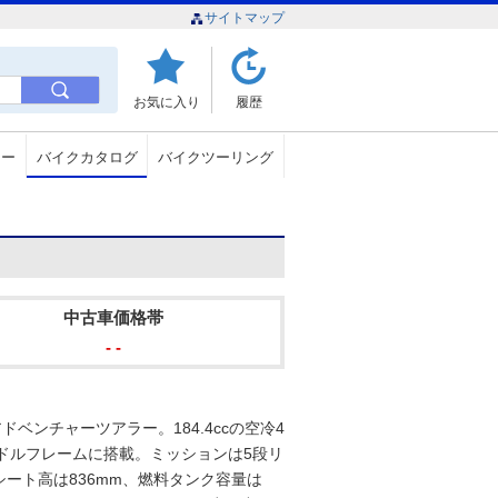
サイトマップ
お気に入り
履歴
ュー
バイクカタログ
バイクツーリング
中古車価格帯
- -
ベンチャーツアラー。184.4ccの空冷4
ドルフレームに搭載。ミッションは5段リ
ート高は836mm、燃料タンク容量は