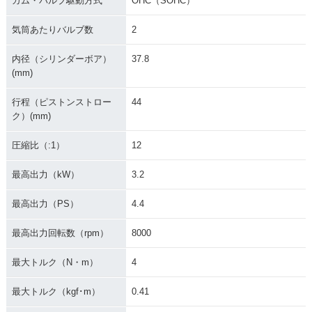
カム・バルブ駆動方式
OHC（SOHC）
気筒あたりバルブ数
2
内径（シリンダーボア）
37.8
(mm)
2002年 CREA SCC
2001年 CREA SCO
2001年 CREA SCC
OPY i・カラーチェ
行程（ピストンストロー
44
OPY Special・特
OPY i Special・特
ンジ
別・限定仕様
別・限定仕様
ク）(mm)
圧縮比（:1）
12
最高出力（kW）
3.2
最高出力（PS）
4.4
2001年 CREA SCO
2001年 CREA SCC
OPY・新登場
OPY i・新登場
最高出力回転数（rpm）
8000
最大トルク（N・m）
4
最大トルク（kgf･m）
0.41