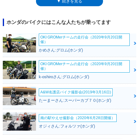
▼ 続きを見る
載された。当時としては先進的だったこのメーターは、燃料補給タイミン
グやオイル交換時期をデジタル表示するもの。設定することで誕生日を祝
ってくれもした。2007年10月のマイナーチェンジでは、燃料供給方式に
フューエルインジェクションを採用。アイドリングストップの「ｉ」はな
ホンダのバイクにはこんな人たちが乗ってます
くなり、スタンダードとデラックスの2グレード設定となった。
OKI GROMerチームの走行会（2020年9月20日開
催）
かめさん:グロム(ホンダ)
OKI GROMerチームの走行会（2020年9月20日開
催）
k-oshiroさん:グロム(ホンダ)
A&W名護店バイク撮影会(2019年3月16日)
たーまーさん:スーパーカブ７０(ホンダ)
南の駅やえせ撮影会（2020年6月28日開催）
オジィさん:フォルツァ(ホンダ)