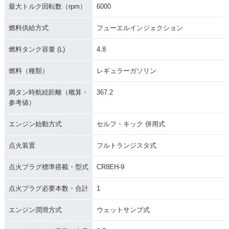
最大トルク回転数（rpm）
6000
燃料供給方式
フューエルインジェクション
燃料タンク容量 (L)
4.8
燃料（種類）
レギュラーガソリン
満タン時航続距離（概算・
367.2
参考値）
エンジン始動方式
セルフ・キック 併用式
点火装置
フルトランジスタ式
点火プラグ標準搭載・型式
CR8EH-9
点火プラグ必要本数・合計
1
エンジン潤滑方式
ウェットサンプ式