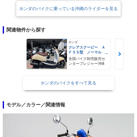
ホンダのバイクに乗っている沖縄のライダーを見る
関連物件から探す
ホンダ
クレアスクーピー Ａ
Ｆ５５型 ノーマル
整備 保証 自賠責保
全国バイク卸売販売セ
険
ンタープレジャー沖縄
ホンダのバイクをすべて見る
モデル／カラー／関連情報