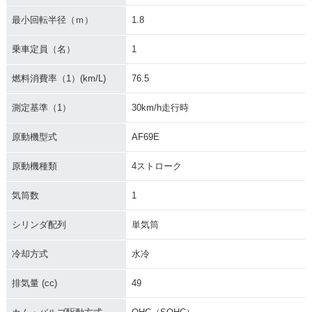
2004年 CREA SCC
2003年 CREA SCO
2003年 CREA SCO
最小回転半径（ｍ）
1.8
OPY i・マイナーチ
OPY Special・特
OPY Special・特
ェンジ
別・限定仕様
別・限定仕様
乗車定員（名）
1
燃料消費率（1）(km/L)
76.5
測定基準（1）
30km/h走行時
原動機型式
AF69E
2003年 CREA SCO
2003年 CREA SCC
2002年 CREA SCO
OPY・カラーチェン
OPY i・カラーチェ
OPY Special・特
原動機種類
4ストローク
ジ
ンジ
別・限定仕様
気筒数
1
シリンダ配列
単気筒
冷却方式
水冷
2002年 CREA SCO
2002年 CREA SCO
2002年 CREA SCC
排気量 (cc)
49
OPY Special・特
OPY・カラーチェン
OPY i Special・特
別・限定仕様
ジ
別・限定仕様