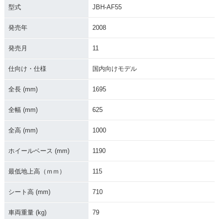
型式
JBH-AF55
発売年
2008
発売月
11
2007年 CREA SCO
2007年 CREA SCO
2005年 CREA SCO
OPY Special・特
OPY Special・特
OPY Special・特
別・限定仕様
別・限定仕様
別・限定仕様
仕向け・仕様
国内向けモデル
全長 (mm)
1695
全幅 (mm)
625
全高 (mm)
1000
2005年 CREA SCO
2005年 CREA SCC
2004年 CREA SCO
OPY・カラーチェン
OPY i・カラーチェ
OPY・マイナーチェ
ホイールベース (mm)
1190
ジ
ンジ
ンジ
最低地上高（ｍｍ）
115
シート高 (mm)
710
車両重量 (kg)
79