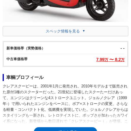
スペック情報を見る
- -
新車価格帯（実勢価格）
中古車価格帯
7.99
〜 8.2
万
万
車輌プロフィール
クレアスクーピーは、2001年1月に発売され、2010年モデルまで販売され
た原付1種のスクーターだった。21世紀に登場したスクーたーだけあっ
て、エンジンはクリーンな4ストロークユニット。ジョルノクレア（1999
年-）で用いられたエンジンをベースに、ボア×ストロークの変更、さらな
る軽量・コンパクトト化、低燃費を実現していた。ジョルノクレアからは
スタイリングも一新され、レトロテイストに、ポップさが加わったカワイ
イ系になった。新登場から数日遅れで「クレアスクーピーｉ」が登場。こ
ちらは、アイドリングストップ機構と、コミュニケーションメーターが搭