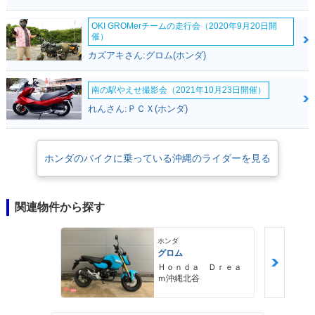
OKI GROMerチームの走行会（2020年9月20日開
催）
カズアキさん:グロム(ホンダ)
南の駅やえせ撮影会（2021年10月23日開催）
れんさん:ＰＣＸ(ホンダ)
ホンダのバイクに乗っている沖縄のライダーを見る
関連物件から探す
ホンダ
グロム
Ｈｏｎｄａ Ｄｒｅａ
ｍ沖縄北谷