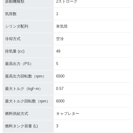
原動機種類
2ストローク
気筒数
1
シリンダ配列
単気筒
冷却方式
空冷
排気量 (cc)
49
最高出力（PS）
5
最高出力回転数（rpm）
6500
最大トルク（kgf･m）
0.57
最大トルク回転数（rpm）
6000
燃料供給方式
キャブレター
燃料タンク容量 (L)
3