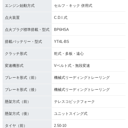
エンジン始動方式
セルフ・キック 併用式
点火装置
C.D.I.式
点火プラグ標準搭載・型式
BP6HSA
搭載バッテリー・型式
YT4L-BS
クラッチ形式
乾式・多板・遠心
変速機形式
Vベルト式・無段変速
ブレーキ形式（前）
機械式リーディングトレーリング
ブレーキ形式（後）
機械式リーディングトレーリング
懸架方式（前）
テレスコピックフォーク
懸架方式（後）
ユニットスイング式
タイヤ（前）
2.50-10