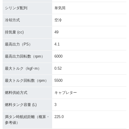
シリンダ配列
単気筒
冷却方式
空冷
排気量 (cc)
49
最高出力（PS）
4.1
最高出力回転数（rpm）
6000
最大トルク（kgf･m）
0.52
最大トルク回転数（rpm）
5500
燃料供給方式
キャブレター
燃料タンク容量 (L)
3
満タン時航続距離（概算・
225.0
参考値）