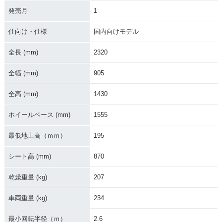
1994年 AFRICA TW
1993年 AFRICA TW
1992年 AFRICA TW
発売月
1
IN・カラーチェンジ
IN・フルモデルチェ
IN・マイナーチェン
ンジ
ジ
仕向け・仕様
国内向けモデル
全長 (mm)
2320
全幅 (mm)
905
全高 (mm)
1430
1991年 AFRICA TW
1990年 AFRICA TW
1988年 AFRICA TW
IN・マイナーチェン
IN・フルモデルチェ
IN・新登場
ジ
ンジ
ホイールベース (mm)
1555
最低地上高（ｍｍ）
195
シート高 (mm)
870
乾燥重量 (kg)
207
車両重量 (kg)
234
最小回転半径（ｍ）
2.6