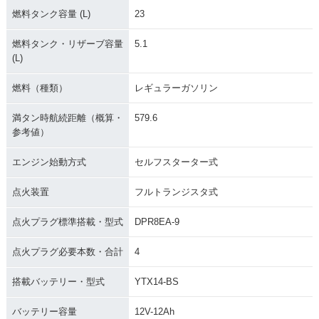
燃料タンク容量 (L)
23
燃料タンク・リザーブ容量
5.1
(L)
燃料（種類）
レギュラーガソリン
満タン時航続距離（概算・
579.6
参考値）
エンジン始動方式
セルフスターター式
点火装置
フルトランジスタ式
点火プラグ標準搭載・型式
DPR8EA-9
点火プラグ必要本数・合計
4
搭載バッテリー・型式
YTX14-BS
バッテリー容量
12V-12Ah