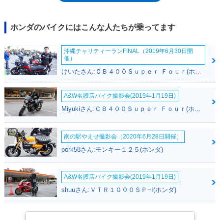
は、2016年に登場したCRF1000L及び2020年発売のCRF1100Lにも使用さ
れた。
ホンダのバイクにはこんな人たちが乗ってます
沖縄チャリティーランFINAL（2019年6月30日開
催）
けいたさん:ＣＢ４００Ｓｕｐｅｒ Ｆｏｕｒ(ホンダ)
A&W名護店バイク撮影会(2019年1月19日)
Miyukiさん:ＣＢ４００Ｓｕｐｅｒ Ｆｏｕｒ(ホンダ)
南の駅やえせ撮影会（2020年6月28日開催）
pork58さん:モンキー１２５(ホンダ)
A&W名護店バイク撮影会(2019年1月19日)
shuuさん:ＶＴＲ１０００ＳＰ−I(ホンダ)