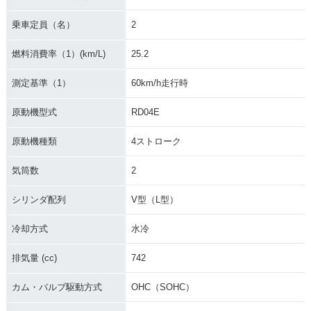
乗車定員（名）
2
燃料消費率（1）(km/L)
25.2
測定基準（1）
60km/h走行時
原動機型式
RD04E
原動機種類
4ストローク
気筒数
2
シリンダ配列
V型（L型）
冷却方式
水冷
排気量 (cc)
742
カム・バルブ駆動方式
OHC（SOHC）