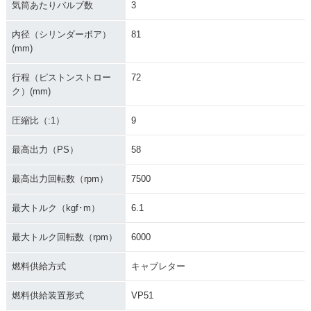
気筒あたりバルブ数
3
内径（シリンダーボア）
81
(mm)
行程（ピストンストロー
72
ク）(mm)
圧縮比（:1）
9
最高出力（PS）
58
最高出力回転数（rpm）
7500
最大トルク（kgf･m）
6.1
最大トルク回転数（rpm）
6000
燃料供給方式
キャブレター
燃料供給装置形式
VP51