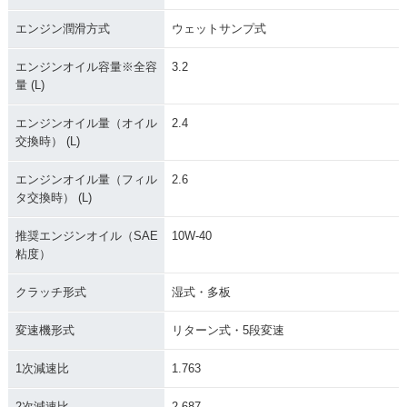
エンジン潤滑方式
ウェットサンプ式
エンジンオイル容量※全容
3.2
量 (L)
エンジンオイル量（オイル
2.4
交換時） (L)
エンジンオイル量（フィル
2.6
タ交換時） (L)
推奨エンジンオイル（SAE
10W-40
粘度）
クラッチ形式
湿式・多板
変速機形式
リターン式・5段変速
1次減速比
1.763
2次減速比
2.687