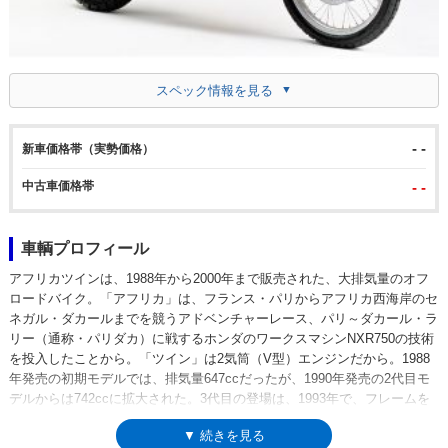
スペック情報を見る
- -
新車価格帯（実勢価格）
中古車価格帯
- -
車輌プロフィール
アフリカツインは、1988年から2000年まで販売された、大排気量のオフ
ロードバイク。「アフリカ」は、フランス・パリからアフリカ西海岸のセ
ネガル・ダカールまでを競うアドベンチャーレース、パリ～ダカール・ラ
リー（通称・パリダカ）に戦するホンダのワークスマシンNXR750の技術
を投入したことから。「ツイン」は2気筒（V型）エンジンだから。1988
年発売の初期モデルでは、排気量647ccだったが、1990年発売の2代目モ
デルからは742ccに拡大された。3代目の登場は、1993年で、フレームを
一新。基本的には海外市場向けのモデルながら、国内へもほぼ毎年、台数
▼ 続きを見る
限定という形で導入された。なお、「アフリカツイン」というモデル名