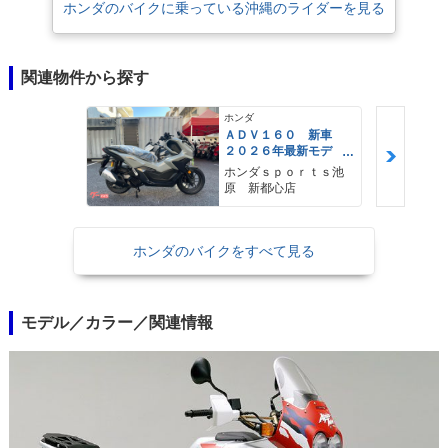
ホンダのバイクに乗っている沖縄のライダーを見る
関連物件から探す
ホンダ
ＡＤＶ１６０ 新車
２０２６年最新モデ
ル パールスモーキー
ホンダｓｐｏｒｔｓ池
グレー スマートキ
原 新都心店
ー ２９Ｌメットイ
ン ＵＳＢ Ｔｙｐｅ
−Ｃ装備
ホンダのバイクをすべて見る
モデル／カラー／関連情報