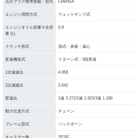
点火プラグ標準搭載・型式
CR6HSA
エンジン潤滑方式
ウェットサンプ式
エンジンオイル容量※全容
0.8
量 (L)
クラッチ形式
湿式・多板・遠心
変速機形式
リターン式・3段変速
1次減速比
4.058
2次減速比
2.642
変速比
1速 3.272/2速 1.823/3速 1.190
動力伝達方式
チェーン
フレーム型式
バックボーン
キャスター角
25°00´