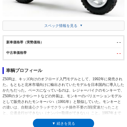
スペック情報を見る
- -
新車価格帯（実勢価格）
中古車価格帯
- -
車輌プロフィール
Z50Rは、キッズ向けのオフロード入門モデルとして、1992年に発売され
た。もともと北米市場向けに輸出されていたモデルを日本国内に導入した
かたちだった。ベースになっているのは、レジャーバイクのモンキーで、
Z50Rのタンクやシートなどの外装は、モンキーのバリエーションモデル
として販売されたモンキーバハ（1991年）と類似していた。モンキーと
の違いは、自動遠心クラッチでクラッチ操作不要の3段変速だったこと
と、公道走行ができない（ナンバー取得ができない）こと。1997年まで
生産され、キッズ向けのオフロード入門モデルとしての役割は、オフロー
▼ 続きを見る
ド専用設計のXR50R（1999年）に譲ることになった。ベースモデルがモ