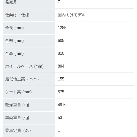
発売月
7
仕向け・仕様
国内向けモデル
全長 (mm)
1285
全幅 (mm)
605
全高 (mm)
810
ホイールベース (mm)
894
最低地上高（ｍｍ）
155
シート高 (mm)
575
乾燥重量 (kg)
49.5
車両重量 (kg)
53
乗車定員（名）
1