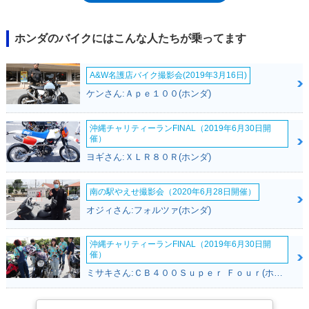
ンキーでは、限界があったということだ。「Z50R」というモデル名が、
まるでカワサキのバイクのようなのは、余談。
ホンダのバイクにはこんな人たちが乗ってます
A&W名護店バイク撮影会(2019年3月16日)
ケンさん:Ａｐｅ１００(ホンダ)
沖縄チャリティーランFINAL（2019年6月30日開
催）
ヨギさん:ＸＬＲ８０Ｒ(ホンダ)
南の駅やえせ撮影会（2020年6月28日開催）
オジィさん:フォルツァ(ホンダ)
沖縄チャリティーランFINAL（2019年6月30日開
催）
ミサキさん:ＣＢ４００Ｓｕｐｅｒ Ｆｏｕｒ(ホンダ)