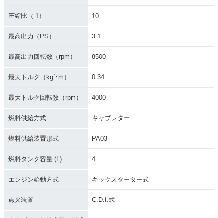
圧縮比（:1）
10
最高出力（PS）
3.1
最高出力回転数（rpm）
8500
最大トルク（kgf･m）
0.34
最大トルク回転数（rpm）
4000
燃料供給方式
キャブレター
燃料供給装置形式
PA03
燃料タンク容量 (L)
4
エンジン始動方式
キックスターター式
点火装置
C.D.I.式