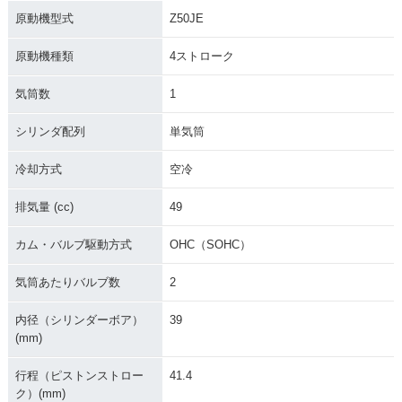
原動機型式
Z50JE
原動機種類
4ストローク
気筒数
1
シリンダ配列
単気筒
冷却方式
空冷
排気量 (cc)
49
カム・バルブ駆動方式
OHC（SOHC）
気筒あたりバルブ数
2
内径（シリンダーボア）
39
(mm)
行程（ピストンストロー
41.4
ク）(mm)