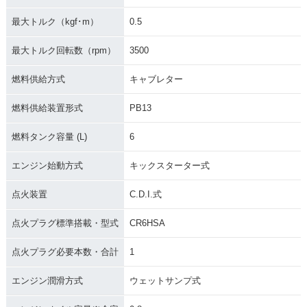
最大トルク（kgf･m）
0.5
最大トルク回転数（rpm）
3500
燃料供給方式
キャブレター
燃料供給装置形式
PB13
燃料タンク容量 (L)
6
エンジン始動方式
キックスターター式
点火装置
C.D.I.式
点火プラグ標準搭載・型式
CR6HSA
点火プラグ必要本数・合計
1
エンジン潤滑方式
ウェットサンプ式