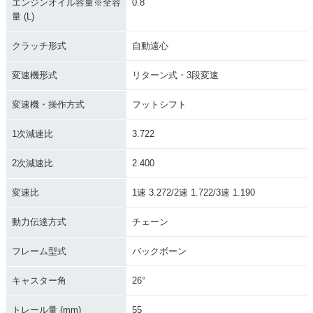
エンジンオイル容量※全容
0.8
量 (L)
クラッチ形式
自動遠心
変速機形式
リターン式・3段変速
変速機・操作方式
フットシフト
1次減速比
3.722
2次減速比
2.400
変速比
1速 3.272/2速 1.722/3速 1.190
動力伝達方式
チェーン
フレーム型式
バックボーン
キャスター角
26°
トレール量 (mm)
55