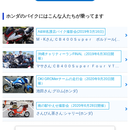
ホンダのバイクにはこんな人たちが乗ってます
A&W名護店バイク撮影会(2019年3月16日)
M・Kさん:ＣＢ４００Ｓｕｐｅｒ ボルドール(ホンダ)
沖縄チャリティーランFINAL（2019年6月30日開
催）
マサさん:ＣＢ４００Ｓｕｐｅｒ Ｆｏｕｒ ＶＴＥＣ ＳＰＥＣ２(ホンダ)
OKI GROMerチームの走行会（2020年9月20日開
催）
池田さん:グロム(ホンダ)
南の駅やえせ撮影会（2020年6月28日開催）
さんぴん茶さん:シャリー(ホンダ)