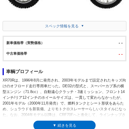
スペック情報を見る
- -
新車価格帯（実勢価格）
中古車価格帯
- -
車輌プロフィール
XR70Rは、1996年8月に発売され、2003年モデルまで設定されたキッズ向
けのオフロード走行専用車だった。DE02の型式と、スーパーカブ系の横
型エンジン（71.8cc）、自動遠心クラッチ・3速ミッション、フロント14
インチ/リア12インチのホイールサイズは、一貫して変わらなかったが、
2001年モデル（2000年11月発売）で、燃料タンクとシート形状をあらた
め、シュラウドを新装備。よりモトクロスレーサーらしいスタイルになっ
た。なお、2004年モデル以降は、CRF70Fへと進化して、ラインナップさ
れた。※ナンバープレート取得、公道走行はできない
▼ 続きを見る