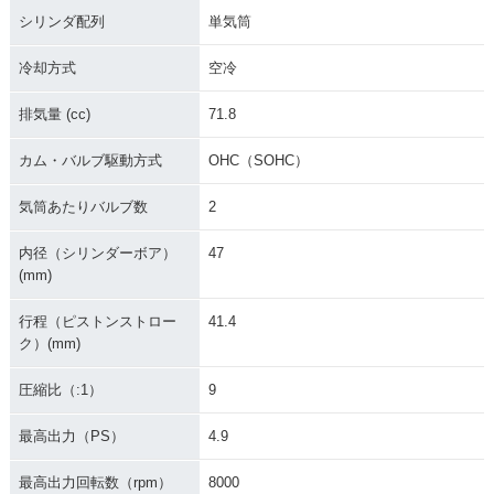
シリンダ配列
単気筒
冷却方式
空冷
排気量 (cc)
71.8
カム・バルブ駆動方式
OHC（SOHC）
気筒あたりバルブ数
2
内径（シリンダーボア）
47
(mm)
行程（ピストンストロー
41.4
ク）(mm)
圧縮比（:1）
9
最高出力（PS）
4.9
最高出力回転数（rpm）
8000