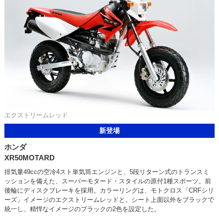
エクストリームレッド
新登場
ホンダ
XR50MOTARD
排気量49ccの空冷4スト単気筒エンジンと、5段リターン式のトランスミ
ッションを備えた、スーパーモタード・スタイルの原付1種スポーツ。前
後輪にディスクブレーキを採用。カラーリングは、モトクロス「CRFシリ
ーズ」イメージのエクストリームレッドと、シート上面以外をブラックで
統一し、精悍なイメージのブラックの2色を設定した。