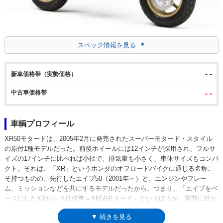
スペック情報を見る
- -
新車価格帯（実勢価格）
中古車価格帯
- -
車輌プロフィール
XR50モタードは、2005年2月に発売されたスーパーモタード・スタイル
の原付1種モデルだった。前後ホイールには12インチが採用され、フルサ
イズの17インチに比べれば小径で、排気量も小さく、車体サイズもコンパ
クト。それは、「XR」というホンダのオフロードバイクに通じる名称こ
そ持つものの、先行したエイプ50（2001年～）と、エンジンやフレー
ム、ミッションなどを共にするモデルだったから。つまり、「エイプをベ
ースにしたXRルック仕様車＝XR50モタード」というほうが、実態に近か
った。もちろん、異なるのは外装部品だけというわけではなく、エイプで
▼ 続きを見る
はドラム式（リーディングトレーリング）だった前後ブレーキは、油圧デ