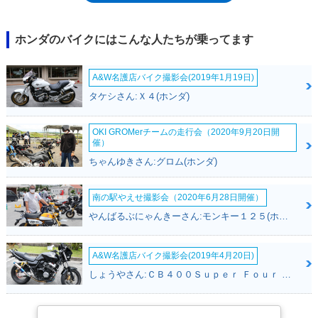
ィスク式となり、スイングアームはエイプよりも40ミリ長く、それらがオ
フロード（モタード）らしいスタイルを構成する要素になっていた。ミッ
ションは、5段リターン式、エンジン始動はキック式のみ。なお、XR50モ
ホンダのバイクにはこんな人たちが乗ってます
タードの登場と同時に、原付2種のXR100モタードもデビュー。こちらは
エイプ100（2002年～）がベースになっていた。XR50モタードは、一度
A&W名護店バイク撮影会(2019年1月19日)
だけカラーチェンジを受けたのち、2007年モデルでラインナップから外
れた。原付1種を対象にした平成18年排出ガス規制によるものだった。な
タケシさん:Ｘ４(ホンダ)
お、原付2種の規制は翌年で、XR100モタードのほうが1年長くラインナッ
プされていた。
OKI GROMerチームの走行会（2020年9月20日開
催）
ちゃんゆきさん:グロム(ホンダ)
南の駅やえせ撮影会（2020年6月28日開催）
やんばるぶにゃんきーさん:モンキー１２５(ホンダ)
A&W名護店バイク撮影会(2019年4月20日)
しょうやさん:ＣＢ４００Ｓｕｐｅｒ Ｆｏｕｒ ＶＴＥＣ ＳＰＥＣ３(ホンダ)