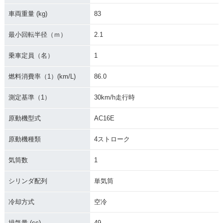
車両重量 (kg)
83
最小回転半径（ｍ）
2.1
乗車定員（名）
1
燃料消費率（1）(km/L)
86.0
測定基準（1）
30km/h走行時
原動機型式
AC16E
原動機種類
4ストローク
気筒数
1
シリンダ配列
単気筒
冷却方式
空冷
排気量 (cc)
49