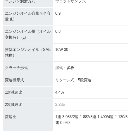
エンジン潤滑方式
ウェットサンプ式
エンジンオイル容量※全容
0.9
量 (L)
エンジンオイル量（オイル
0.8
交換時） (L)
推奨エンジンオイル（SAE
10W-30
粘度）
クラッチ形式
湿式・多板
変速機形式
リターン式・5段変速
1次減速比
4.437
2次減速比
3.285
変速比
1速 3.083/2速 1.882/3速 1.400/4速 1.130/5
速 0.960