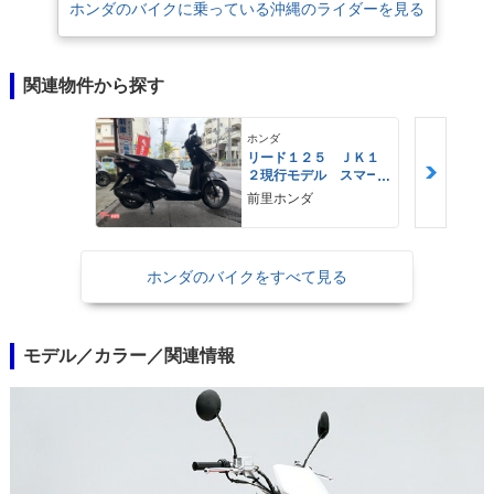
ホンダのバイクに乗っている沖縄のライダーを見る
関連物件から探す
ホンダ
リード１２５ ＪＫ１
２現行モデル スマー
トキー ＬＥＤヘッド
前里ホンダ
ライト Ｔｙｐｅ−Ｃ
ホンダのバイクをすべて見る
モデル／カラー／関連情報