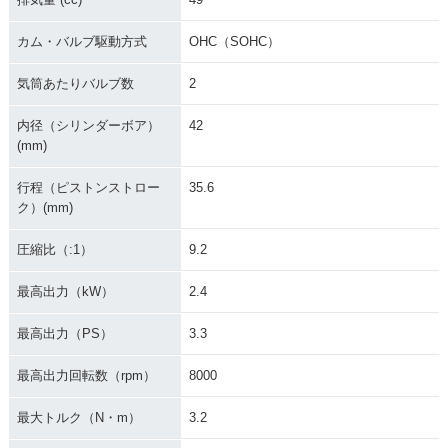
カム・バルブ駆動方式
OHC（SOHC）
気筒あたりバルブ数
2
内径（シリンダーボア）
42
(mm)
行程（ピストンストロー
35.6
ク）(mm)
圧縮比（:1）
9.2
最高出力（kW）
2.4
最高出力（PS）
3.3
最高出力回転数（rpm）
8000
最大トルク（N・m）
3.2