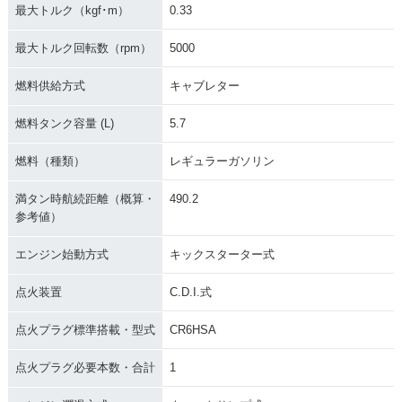
最大トルク（kgf･m）
0.33
最大トルク回転数（rpm）
5000
燃料供給方式
キャブレター
燃料タンク容量 (L)
5.7
燃料（種類）
レギュラーガソリン
満タン時航続距離（概算・
490.2
参考値）
エンジン始動方式
キックスターター式
点火装置
C.D.I.式
点火プラグ標準搭載・型式
CR6HSA
点火プラグ必要本数・合計
1