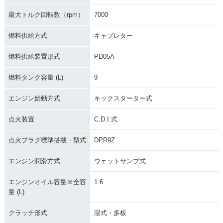
最大トルク回転数（rpm）
7000
燃料供給方式
キャブレター
燃料供給装置形式
PD05A
燃料タンク容量 (L)
9
エンジン始動方式
キックスターター式
点火装置
C.D.I.式
点火プラグ標準搭載・型式
DPR9Z
エンジン潤滑方式
ウェットサンプ式
エンジンオイル容量※全容
1.6
量 (L)
クラッチ形式
湿式・多板