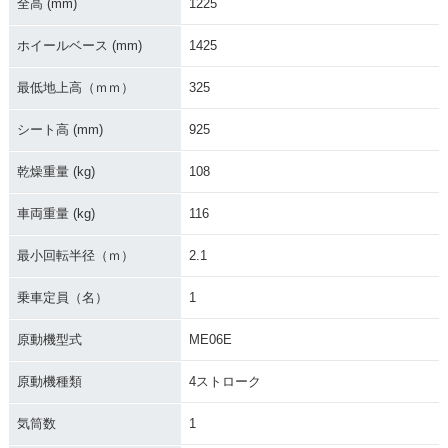
全高 (mm)
1225
ホイールベース (mm)
1425
最低地上高（ｍｍ）
325
シート高 (mm)
925
乾燥重量 (kg)
108
車両重量 (kg)
116
最小回転半径（ｍ）
2.1
乗車定員（名）
1
原動機型式
ME06E
原動機種類
4ストローク
気筒数
1