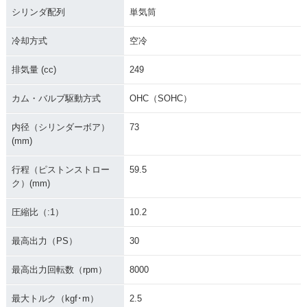
シリンダ配列
単気筒
冷却方式
空冷
排気量 (cc)
249
カム・バルブ駆動方式
OHC（SOHC）
内径（シリンダーボア）
73
(mm)
行程（ピストンストロー
59.5
ク）(mm)
圧縮比（:1）
10.2
最高出力（PS）
30
最高出力回転数（rpm）
8000
最大トルク（kgf･m）
2.5