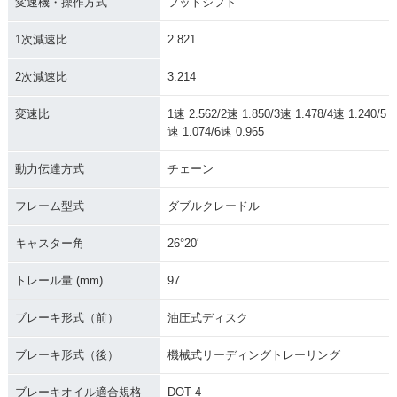
変速機・操作方式
フットシフト
1次減速比
2.821
2次減速比
3.214
変速比
1速 2.562/2速 1.850/3速 1.478/4速 1.240/5
速 1.074/6速 0.965
動力伝達方式
チェーン
フレーム型式
ダブルクレードル
キャスター角
26°20′
トレール量 (mm)
97
ブレーキ形式（前）
油圧式ディスク
ブレーキ形式（後）
機械式リーディングトレーリング
ブレーキオイル適合規格
DOT 4