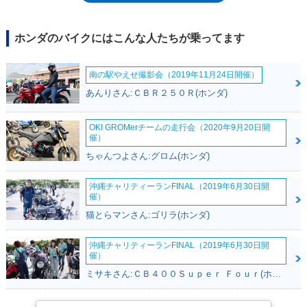
た。当初は、角目ヘッドライトの周りだけのビキニカウル風だったが、
1984年のフルモデルチェンジでハーフカウルを装備し、86年に受けた2度
目のモデルチェンジからはアンダーカウルも備えるようになった。この、
ホンダのバイクにはこんな人たちが乗ってます
ハーフカウル+アンダーカウルの組み合わせは、ゼルビス（1991年-）にお
いて再現された。ゼルビスも、同系統のエンジンを搭載するVT250シリー
南の駅やえせ撮影会（2019年11月24日開催）
ズの一員だった。
あんりさん:ＣＢＲ２５０Ｒ(ホンダ)
OKI GROMerチームの走行会（2020年9月20日開
催）
ちゃんつよさん:グロム(ホンダ)
沖縄チャリティーランFINAL（2019年6月30日開
催）
猫とらマンさん:ゴリラ(ホンダ)
沖縄チャリティーランFINAL（2019年6月30日開
催）
ミサキさん:ＣＢ４００Ｓｕｐｅｒ Ｆｏｕｒ(ホンダ)