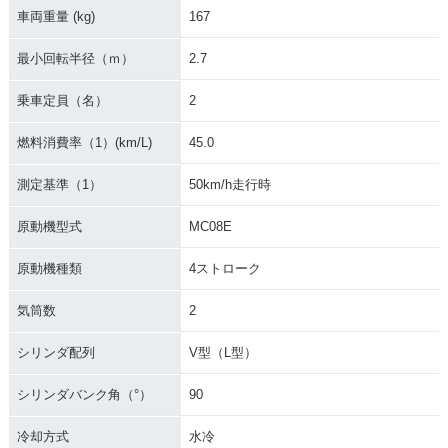
車両重量 (kg)
167
最小回転半径（ｍ）
2.7
乗車定員（名）
2
燃料消費率（1）(km/L)
45.0
測定基準（1）
50km/h走行時
原動機型式
MC08E
原動機種類
4ストローク
気筒数
2
シリンダ配列
V型（L型）
シリンダバンク角（°）
90
冷却方式
水冷