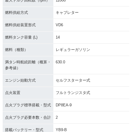
最大トルク回転数（rpm）
11000
燃料供給方式
キャブレター
燃料供給装置形式
VD6
燃料タンク容量 (L)
14
燃料（種類）
レギュラーガソリン
満タン時航続距離（概算・
630.0
参考値）
エンジン始動方式
セルフスターター式
点火装置
フルトランジスタ式
点火プラグ標準搭載・型式
DP8EA-9
点火プラグ必要本数・合計
2
搭載バッテリー・型式
YB9-B