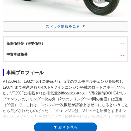
スペック情報を見る
- -
新車価格帯（実勢価格）
中古車価格帯
- -
車輌プロフィール
VT250Fは、1982年6月に発売され、2度のフルモデルチェンジを経験し、
1987年まで生産された4ストVツインエンジン搭載のロードスポーツだっ
た。VT250Fに搭載された排気量248ccの水冷4ストV型2気筒DOHC4バル
ブエンジンのシリンダー挟み角（2つのシリンダーの間の角度）は直角
（90度）で、これはエンジンの一次振動が詩論上はゼロになるということ
から選択されたものだった。このエンジンは、VT250Fを始祖とするホン
ダ250ccVツインシリーズにおいて、改良を受けながら継承され、最終的
にはVTR250（-2017年）まで使用されることになった。なお、新発売当時
▼ 続きを見る
のセールスにおけるライバルは、2ストスポーツのRZ250（ヤマハ）だっ