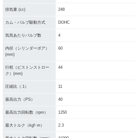
排気量 (cc)
248
カム・バルブ駆動方式
DOHC
気筒あたりバルブ数
4
内径（シリンダーボア）
60
(mm)
行程（ピストンストロー
44
ク）(mm)
圧縮比（:1）
11
最高出力（PS）
40
最高出力回転数（rpm）
1250
最大トルク（kgf･m）
2.3