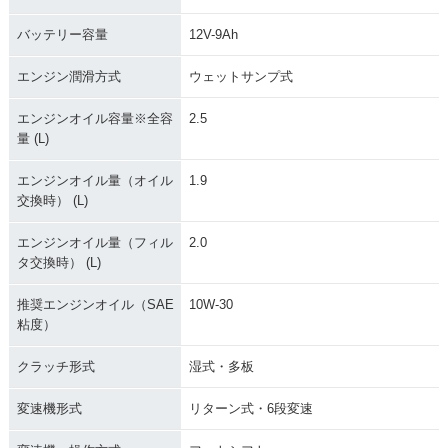
バッテリー容量
12V-9Ah
エンジン潤滑方式
ウェットサンプ式
エンジンオイル容量※全容
2.5
量 (L)
エンジンオイル量（オイル
1.9
交換時） (L)
エンジンオイル量（フィル
2.0
タ交換時） (L)
推奨エンジンオイル（SAE
10W-30
粘度）
クラッチ形式
湿式・多板
変速機形式
リターン式・6段変速