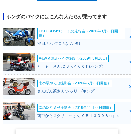
イールを採用し、前傾姿勢を強めたローハンドル、キャスター角の変更な
ど、走りをイメージさせる装備・仕様が施されていた。2018年モデルは
カラバリの変更を2回行った。2019年モデルでは、減衰力調整機能付きの
ホンダのバイクにはこんな人たちが乗ってます
リアサスを装備した。2021年10月に発売されたファイナルエディション
を以て、CB1100RSのモデルヒストリーに幕が下ろされた。※2022年10
OKI GROMerチームの走行会（2020年9月20日開
月、生産終了
催）
池田さん:グロム(ホンダ)
A&W名護店バイク撮影会(2019年3月16日)
たーもーさん:ＣＢＸ４００Ｆ(ホンダ)
南の駅やえせ撮影会（2020年6月28日開催）
さんぴん茶さん:シャリー(ホンダ)
南の駅やえせ撮影会（2019年11月24日開催）
南部からスクリュ～さん:ＣＢ１３００Ｓｕｐｅｒ Ｆｏｕｒ(ホンダ)