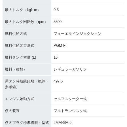
最大トルク（kgf･m）
9.3
最大トルク回転数（rpm）
5500
燃料供給方式
フューエルインジェクション
燃料供給装置形式
PGM-FI
燃料タンク容量 (L)
16
燃料（種類）
レギュラーガソリン
満タン時航続距離（概算・
497.6
参考値）
エンジン始動方式
セルフスターター式
点火装置
フルトランジスタ式
点火プラグ標準搭載・型式
LMAR8A-9