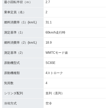
最小回転半径（ｍ）
2.7
乗車定員（名）
2
燃料消費率（1）(km/L)
31.1
測定基準（1）
60km/h走行時
燃料消費率（2）(km/L)
18.9
測定基準（2）
WMTCモード値
原動機型式
SC65E
原動機種類
4ストローク
気筒数
4
シリンダ配列
並列（直列）
冷却方式
空冷