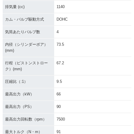
排気量 (cc)
1140
カム・バルブ駆動方式
DOHC
気筒あたりバルブ数
4
内径（シリンダーボア）
73.5
(mm)
行程（ピストンストロー
67.2
ク）(mm)
圧縮比（:1）
9.5
最高出力（kW）
66
最高出力（PS）
90
最高出力回転数（rpm）
7500
最大トルク（N・m）
91