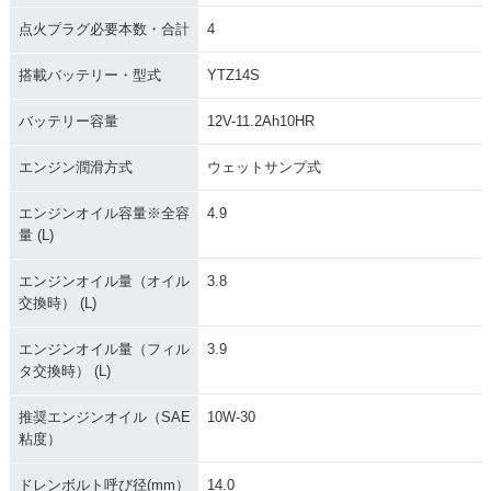
点火プラグ必要本数・合計
4
搭載バッテリー・型式
YTZ14S
バッテリー容量
12V-11.2Ah10HR
エンジン潤滑方式
ウェットサンプ式
エンジンオイル容量※全容
4.9
量 (L)
エンジンオイル量（オイル
3.8
交換時） (L)
エンジンオイル量（フィル
3.9
タ交換時） (L)
推奨エンジンオイル（SAE
10W-30
粘度）
ドレンボルト呼び径(mm）
14.0