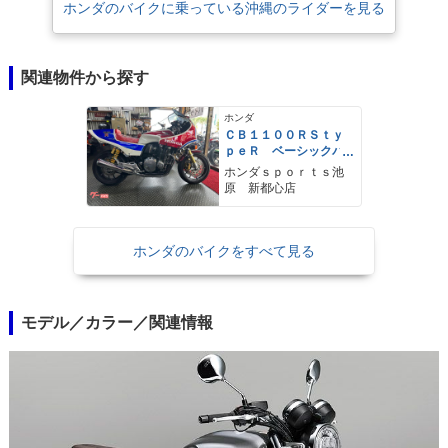
ホンダのバイクに乗っている沖縄のライダーを見る
関連物件から探す
ホンダ
ＣＢ１１００ＲＳｔｙ
ｐｅＲ ベーシックパ
ッケージ ドレミコレ
ホンダｓｐｏｒｔｓ池
クション外装セット
原 新都心店
１７インチホイール
スクリーン・ハンドル
社外
ホンダのバイクをすべて見る
モデル／カラー／関連情報