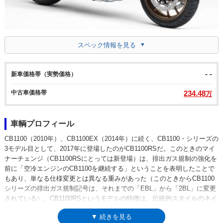
スペック情報を見る
- -
新車価格帯（実勢価格）
中古車価格帯
234.48
万
車輌プロフィール
CB1100（2010年）、CB1100EX（2014年）に続く、CB1100・シリーズの
3モデル目として、2017年に登場したのがCB1100RSだ。このときのマイ
ナーチェンジ（CB1100RSにとっては新登場）は、排出ガス規制の強化を
前に「空冷エンジンのCB1100を継続する」ということを表明したことで
もあり、単なる仕様変更とは異なる重みがあった（このときからCB1100
シリーズの排出ガス規制記号は、それまでの「EBL」から「2BL」に変更
されている）。CB1100RSというモデルの特徴は、伝統的スタイルのネイ
キッドであるCB1100に、往年のカフェレーサー風のテイストを加えたこ
▼ 続きを見る
と。CB1100（EX）の18インチホイールに対し、CB1100RSは17インチホ