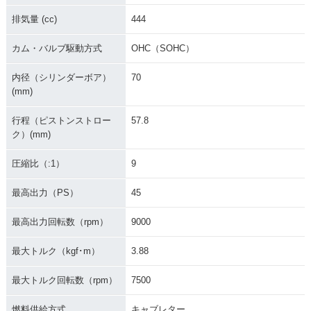
排気量 (cc)
444
カム・バルブ駆動方式
OHC（SOHC）
内径（シリンダーボア）
70
(mm)
行程（ピストンストロー
57.8
ク）(mm)
圧縮比（:1）
9
最高出力（PS）
45
最高出力回転数（rpm）
9000
最大トルク（kgf･m）
3.88
最大トルク回転数（rpm）
7500
燃料供給方式
キャブレター