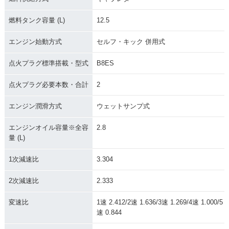
燃料タンク容量 (L)
12.5
エンジン始動方式
セルフ・キック 併用式
点火プラグ標準搭載・型式
B8ES
点火プラグ必要本数・合計
2
エンジン潤滑方式
ウェットサンプ式
エンジンオイル容量※全容
2.8
量 (L)
1次減速比
3.304
2次減速比
2.333
変速比
1速 2.412/2速 1.636/3速 1.269/4速 1.000/5
速 0.844