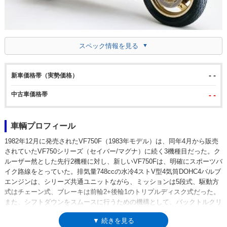
スペック情報を見る
- -
新車価格帯（実勢価格）
中古車価格帯
- -
車輌プロフィール
1982年12月に発売されたVF750F（1983年モデル）は、同年4月から販売
されていたVF750シリーズ（セイバー/マグナ）に続く3機種目だった。ク
ルーザー然とした先行2機種に対し、新しいVF750Fは、明確にスポーツバ
イク路線をとっていた。排気量748ccの水冷4ストV型4気筒DOHC4バルブ
エンジンは、シリーズ共通ユニットながら、ミッションは5段式、駆動方
式はチェーン式、ブレーキは前輪2+後輪1のトリプルディスク式だった。
また、シフトダウンをスムースに行うための機構として、バックトルクリ
ミッターを採用。これはWGPレーサーのNR500からのフィードバックで
▼ 続きを見る
もあった。登場から約3年後の1986年春には、フルフェアリングを採用し