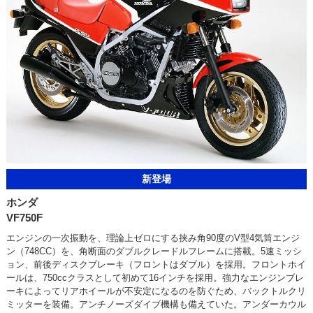
新登場
ホンダ
VF750F
エンジンの一次振動を、理論上ゼロにする挟み角90度のV型4気筒エンジ
ン（748CC）を、角断面のダブルクレードルフレームに搭載。5速ミッシ
ョン、前後ディスクブレーキ（フロントはダブル）を採用。フロントホイ
ールは、750ccクラスとして初めて16インチを採用。強力なエンジンブレ
ーキによってリアホイールが不安定になるのを防ぐため、バックトルクリ
ミッターを装備。アンチノーズダイブ機構も備えていた。アンダーカウル