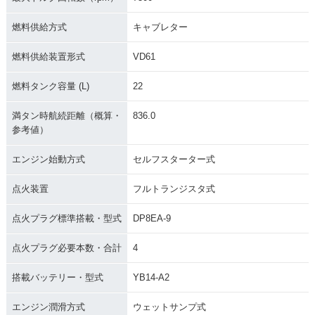
燃料供給方式
キャブレター
燃料供給装置形式
VD61
燃料タンク容量 (L)
22
満タン時航続距離（概算・
836.0
参考値）
エンジン始動方式
セルフスターター式
点火装置
フルトランジスタ式
点火プラグ標準搭載・型式
DP8EA-9
点火プラグ必要本数・合計
4
搭載バッテリー・型式
YB14-A2
エンジン潤滑方式
ウェットサンプ式