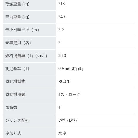
乾燥重量 (kg)
218
車両重量 (kg)
240
最小回転半径（ｍ）
2.9
乗車定員（名）
2
燃料消費率（1）(km/L)
38.0
測定基準（1）
60km/h走行時
原動機型式
RC07E
原動機種類
4ストローク
気筒数
4
シリンダ配列
V型（L型）
冷却方式
水冷