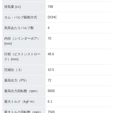
排気量 (cc)
748
カム・バルブ駆動方式
DOHC
気筒あたりバルブ数
4
内径（シリンダーボア）
70
(mm)
行程（ピストンストロー
48.6
ク）(mm)
圧縮比（:1）
10.5
最高出力（PS）
72
最高出力回転数（rpm）
9500
最大トルク（kgf･m）
6.1
最大トルク回転数（rpm）
7500