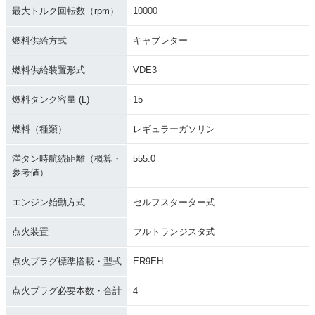
最大トルク回転数（rpm）
10000
燃料供給方式
キャブレター
燃料供給装置形式
VDE3
燃料タンク容量 (L)
15
燃料（種類）
レギュラーガソリン
満タン時航続距離（概算・
555.0
参考値）
エンジン始動方式
セルフスターター式
点火装置
フルトランジスタ式
点火プラグ標準搭載・型式
ER9EH
点火プラグ必要本数・合計
4