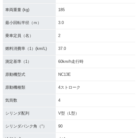
車両重量 (kg)
185
最小回転半径（ｍ）
3.0
乗車定員（名）
2
燃料消費率（1）(km/L)
37.0
測定基準（1）
60km/h走行時
原動機型式
NC13E
原動機種類
4ストローク
気筒数
4
シリンダ配列
V型（L型）
シリンダバンク角（°）
90