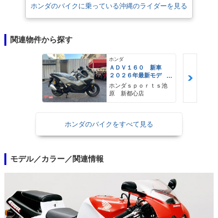
ホンダのバイクに乗っている沖縄のライダーを見る
関連物件から探す
ホンダ
ＡＤＶ１６０ 新車
２０２６年最新モデ
ル パールスモーキー
ホンダｓｐｏｒｔｓ池
グレー スマートキ
原 新都心店
ー ２９Ｌメットイ
ン ＵＳＢ Ｔｙｐｅ
−Ｃ装備
ホンダのバイクをすべて見る
モデル／カラー／関連情報