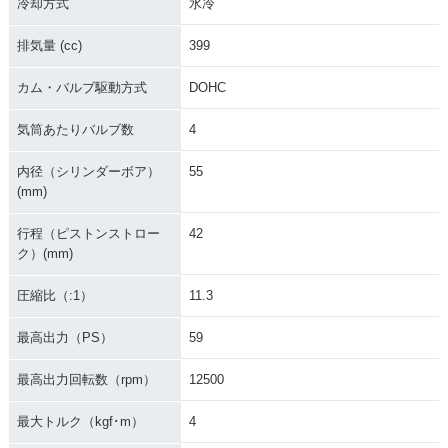
冷却方式
水冷
排気量 (cc)
399
カム・バルブ駆動方式
DOHC
気筒あたりバルブ数
4
内径（シリンダーボア）
55
(mm)
行程（ピストンストロー
42
ク）(mm)
圧縮比（:1）
11.3
最高出力（PS）
59
最高出力回転数（rpm）
12500
最大トルク（kgf･m）
4