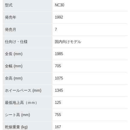
型式
NC30
発売年
1992
発売月
7
1987年 VFR400R
1987年 VFR400R・
1986年 VFR400R S
Rothmans Honda T
フルモデルチェンジ
pecial Edition・特
eam Color・特別・
別・限定仕様
仕向け・仕様
国内向けモデル
限定仕様
全長 (mm)
1985
全幅 (mm)
705
全高 (mm)
1075
1986年 VFR400R・
ホイールベース (mm)
1345
新登場
最低地上高（ｍｍ）
125
シート高 (mm)
755
乾燥重量 (kg)
167