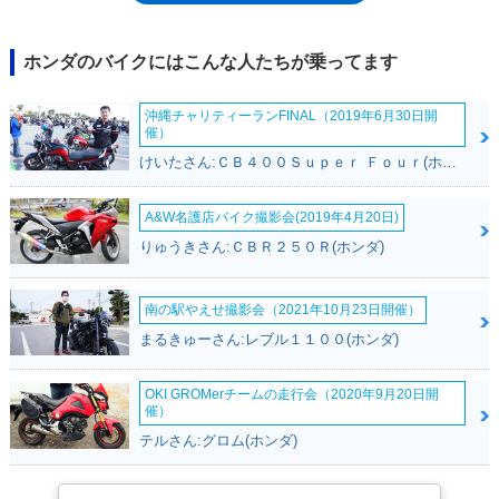
ンジンをストレスメンバーにしたアルミツインチューブフレームを採用。
コンベンショナルなダブルクレードル式だったVF400F系とは異なる「レ
ーサー仕様」だった。87年のモデルチェンジでNC24型となったVFR400R
ホンダのバイクにはこんな人たちが乗ってます
は、ここで片持ち式のリアスイングアームを採用。「プロアーム」と呼ば
れた独特なスタイルは、ホイール着脱の容易さが求められるレーサーゆず
沖縄チャリティーランFINAL（2019年6月30日開
りの構造で、NC24以降の外観的特徴になった。3代目のVFR400Rこと
催）
NC30型が発売されたのは、1989年1月6日。「昭和」が終わる一日前のこ
けいたさん:ＣＢ４００Ｓｕｐｅｒ Ｆｏｕｒ(ホンダ)
とだった。点火プラグを小径化することで、吸排気バルブを大径化するな
どのリファインを受けたエンジン、クロスレシオ化された6速ミッショ
ン、バックトルクリミッターを備えたクラッチ、小型軽量なデュアルヘッ
A&W名護店バイク撮影会(2019年4月20日)
ドライトの採用といった進化を受けていたNC30は、初代（NC21）が1年
りゅうきさん:ＣＢＲ２５０Ｒ(ホンダ)
弱、二代目（NC24）が2年弱と短いスパンでモデルチェンジを繰り返した
のに対し、約4年間生産された。そののち、1994年のモデルチェンジで、
車名をRVFに改めた。
南の駅やえせ撮影会（2021年10月23日開催）
まるきゅーさん:レブル１１００(ホンダ)
OKI GROMerチームの走行会（2020年9月20日開
催）
テルさん:グロム(ホンダ)