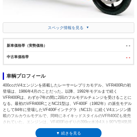
スペック情報を見る
- -
新車価格帯（実勢価格）
中古車価格帯
- -
車輌プロフィール
400ccのV4エンジンを搭載したレーサーレプリカモデル、VFR400Rの初
登場は、1986年4月のことだった。以降、1992年モデルまで続く
VFR400Rは、わずか7年の間に2回のフルモデルチェンジを受けることに
なる。最初のVFR400RことNC21型は、VF400F（1982年）の派生モデル
として84年に登場したVF400Fインテグラ（NC13）に続くV4エンジン搭
載のフルカウルモデルで、同時にネイキッドスタイルのVFR400Zも発売
されていた。エンジンは、VF400Fゆずりの399cc水冷4スト90°V型4気筒
ユニットながら、エンジン上部のカムシャフト駆動をこれまでのチェーン
▼ 続きを見る
式からカムギアトレーン式に変更し、高回転化に適合していた。また、エ