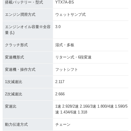
搭載バッテリー・型式
YTX7A-BS
エンジン潤滑方式
ウェットサンプ式
エンジンオイル容量※全容
3.0
量 (L)
クラッチ形式
湿式・多板
変速機形式
リターン式・6段変速
変速機・操作方式
フットシフト
1次減速比
2.117
2次減速比
2.666
変速比
1速 2.928/2速 2.166/3速 1.800/4速 1.590/5
速 1.434/6速 1.318
動力伝達方式
チェーン