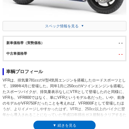
スペック情報を見る
- -
新車価格帯（実勢価格）
中古車価格帯
- -
車輌プロフィール
VFRは、排気量781ccのV型4気筒エンジンを搭載したロードスポーツとし
て、1998年4月に登場した。同年1月に250ccのVツインエンジンを搭載し
たスポーツバイクが、排気量表示なしにVTRとして登場したのと同様に、
VFRも、VFR800ではなく、単にVFRというモデル名だった。いや、前身
のモデルがVFR750Fだったことを考えれば、VFR800Fとして登場したほ
うが、よりイメージしやすかったはず。VFRは、250cc以上のバイクに翌
年から導入されることになっていた平成11年排出ガス規制をクリアするた
めに、フューエルインジェクションと排出ガス浄化システムを備えながら
▼ 続きを見る
も、VFRシリーズが紡いできた高い運動性能を両立させていた。のちにホ