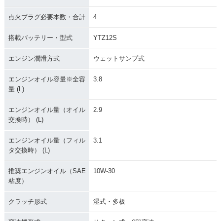
点火プラグ必要本数・合計
4
搭載バッテリー・型式
YTZ12S
エンジン潤滑方式
ウェットサンプ式
エンジンオイル容量※全容
3.8
量 (L)
エンジンオイル量（オイル
2.9
交換時） (L)
エンジンオイル量（フィル
3.1
タ交換時） (L)
推奨エンジンオイル（SAE
10W-30
粘度）
クラッチ形式
湿式・多板