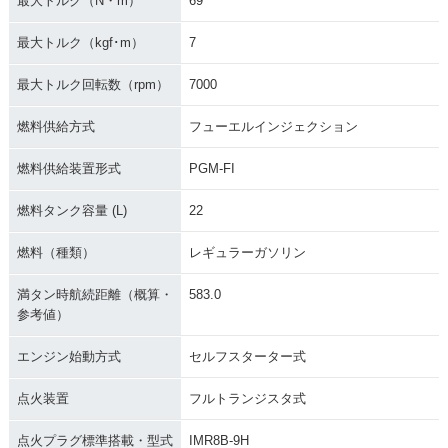
最大トルク（N・m）
69
最大トルク（kgf･m）
7
最大トルク回転数（rpm）
7000
燃料供給方式
フューエルインジェクション
燃料供給装置形式
PGM-FI
燃料タンク容量 (L)
22
燃料（種類）
レギュラーガソリン
満タン時航続距離（概算・
583.0
参考値）
エンジン始動方式
セルフスターター式
点火装置
フルトランジスタ式
点火プラグ標準搭載・型式
IMR8B-9H