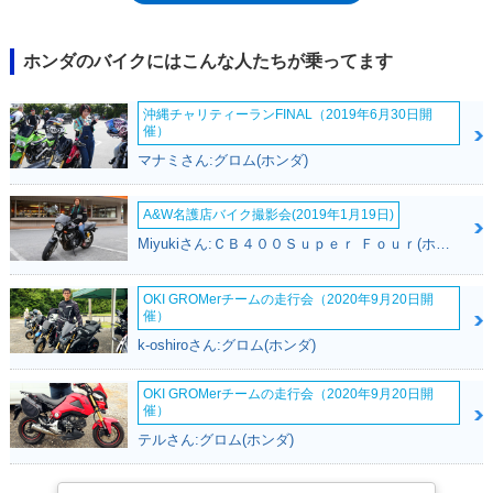
ンダ車では当然の装備となる前後連動式ブレーキを、国内モデルとして採
用したのもVFRだった。2002年にはフルモデルチェンジを受け、カウル
デザインを一新して、マフラーは（そのころ流行していた）センターアッ
ホンダのバイクにはこんな人たちが乗ってます
プレイアウトになった。とはいえ、2002年新型のもっとも大きなトピッ
クは、エンジンの回転数に応じて吸排気のバルブ稼働本数を可変させる
沖縄チャリティーランFINAL（2019年6月30日開
VTECシステムを、V4エンジンに対して初めて採用したこと。それぞれの
催）
回転域に応じたパワーデリバリーを行うとともに、静粛性や環境性能も高
マナミさん:グロム(ホンダ)
められていた。2006年モデルでABSを標準装備したあとに、トリコロー
ルカラーのスペシャルモデル（2007年）を登場させ、約10年のモデルヒ
ストリーに幕を下ろした･･･かに思えたが、2014年に、ニューモデルが登
A&W名護店バイク撮影会(2019年1月19日)
場。新型の車名には、ついに「イメージしやすい」VFR800Fが採用され
Miyukiさん:ＣＢ４００Ｓｕｐｅｒ Ｆｏｕｒ(ホンダ)
ていた。※既述のとおり、ホンダによる車名は「VFR」だが、市場では
VFR800と認知されていることもあるため、この欄では双方を併記した。
OKI GROMerチームの走行会（2020年9月20日開
催）
k-oshiroさん:グロム(ホンダ)
OKI GROMerチームの走行会（2020年9月20日開
催）
テルさん:グロム(ホンダ)