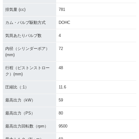
排気量 (cc)
781
カム・バルブ駆動方式
DOHC
気筒あたりバルブ数
4
内径（シリンダーボア）
72
(mm)
行程（ピストンストロー
48
ク）(mm)
圧縮比（:1）
11.6
最高出力（kW）
59
最高出力（PS）
80
最高出力回転数（rpm）
9500