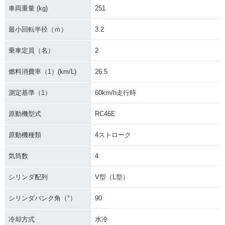
車両重量 (kg)
251
最小回転半径（ｍ）
3.2
乗車定員（名）
2
燃料消費率（1）(km/L)
26.5
測定基準（1）
60km/h走行時
原動機型式
RC46E
原動機種類
4ストローク
気筒数
4
シリンダ配列
V型（L型）
シリンダバンク角（°）
90
冷却方式
水冷