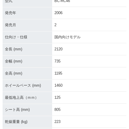
型式
BC-RC46
発売年
2006
2000年 VFR・マイ
1998年 VFR・新登
ナーチェンジ
場
発売月
2
仕向け・仕様
国内向けモデル
全長 (mm)
2120
全幅 (mm)
735
全高 (mm)
1195
ホイールベース (mm)
1460
最低地上高（ｍｍ）
125
シート高 (mm)
805
乾燥重量 (kg)
223