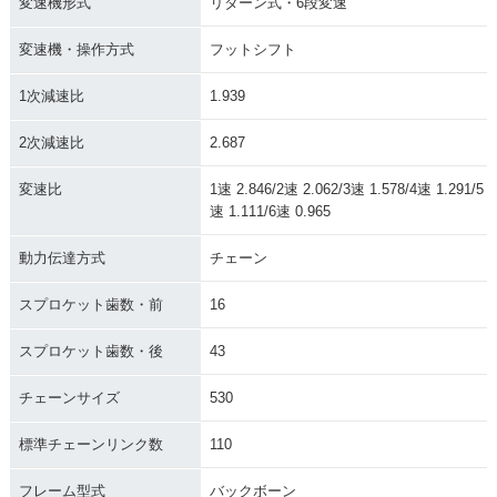
変速機形式
リターン式・6段変速
変速機・操作方式
フットシフト
1次減速比
1.939
2次減速比
2.687
変速比
1速 2.846/2速 2.062/3速 1.578/4速 1.291/5
速 1.111/6速 0.965
動力伝達方式
チェーン
スプロケット歯数・前
16
スプロケット歯数・後
43
チェーンサイズ
530
標準チェーンリンク数
110
フレーム型式
バックボーン