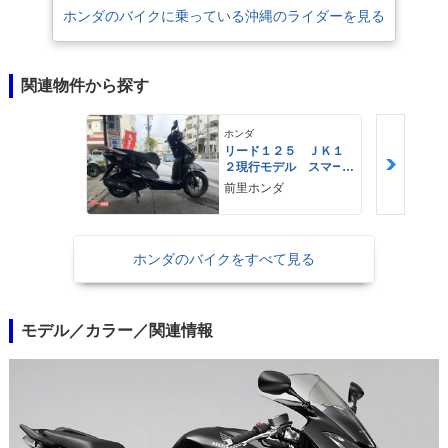
ホンダのバイクに乗っている沖縄のライダーを見る
関連物件から探す
ホンダ
リード１２５ ＪＫ１
２現行モデル スマー
トキー ＬＥＤヘッド
前里ホンダ
ライト Ｔｙｐｅ−Ｃ
ホンダのバイクをすべて見る
モデル／カラー／関連情報