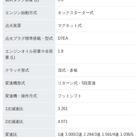
エンジン始動方式
キックスターター式
点火装置
マグネット式
点火プラグ標準搭載・型式
D7EA
エンジンオイル容量※全容
1.8
量 (L)
クラッチ形式
湿式・多板
変速機形式
リターン式・5段変速
変速機・操作方式
フットシフト
1次減速比
3.261
2次減速比
4.071
変速比
1速 3.000/2速 2.294/3速 1.591/4速 1.036/5