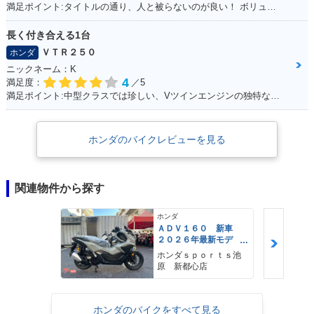
満足ポイント:タイトルの通り、人と被らないのが良い！ ボリューム感も気に入っています！
長く付き合える1台
ＶＴＲ２５０
ホンダ
ニックネーム：K
4
満足度：
／5
満足ポイント:中型クラスでは珍しい、Vツインエンジンの独特なエンジンサウンドは走っていて気持ちが良い。燃費、運動性能、乗り心地と、どれを取っても優秀で、街乗りからツーリングまで1台でこなせてしまう優等生。
ホンダのバイクレビューを見る
関連物件から探す
ホンダ
ＡＤＶ１６０ 新車
２０２６年最新モデ
ル パールスモーキー
ホンダｓｐｏｒｔｓ池
グレー スマートキ
原 新都心店
ー ２９Ｌメットイ
ン ＵＳＢ Ｔｙｐｅ
−Ｃ装備
ホンダのバイクをすべて見る