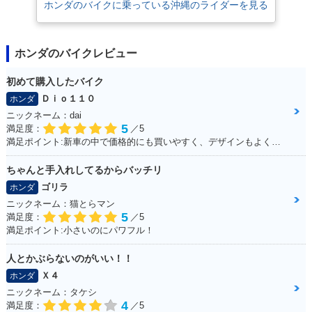
ホンダのバイクに乗っている沖縄のライダーを見る
ホンダのバイクレビュー
初めて購入したバイク
Ｄｉｏ１１０
ホンダ
ニックネーム：dai
5
満足度：
／5
満足ポイント:新車の中で価格的にも買いやすく、デザインもよくて購入しました。
ちゃんと手入れしてるからバッチリ
ゴリラ
ホンダ
ニックネーム：猫とらマン
5
満足度：
／5
満足ポイント:小さいのにパワフル！
人とかぶらないのがいい！！
Ｘ４
ホンダ
ニックネーム：タケシ
4
満足度：
／5