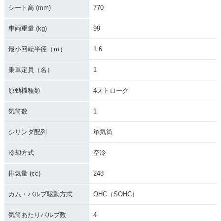
シート高 (mm)
770
車両重量 (kg)
99
最小回転半径（ｍ）
1.6
乗車定員（名）
1
原動機種類
4ストローク
気筒数
1
シリンダ配列
単気筒
冷却方式
空冷
排気量 (cc)
248
カム・バルブ駆動方式
OHC（SOHC）
気筒あたりバルブ数
4