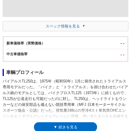
スペック情報を見る
- -
新車価格帯（実勢価格）
中古車価格帯
- -
車輌プロフィール
バイアルスTL250は、1975年（昭和50年）1月に発売されたトライアルス
専用モデルだった。「バイク」と「トライアルス」を掛け合わせたバイア
ルス銘のモデルとしては、バイクブロスTL125（1973年）に続くもので、
TL125が公道走行も可能だったのに対し、TL250は、ヘッドライトもウン
カーなどの保安部品も備えない競技専用車（MFJ 日本モーターサイクル
スポーツ協会・公認）だった。排気量248ccの空冷4スト単気筒OHCエン
ジンをセミダブルクレードルフレームに搭載。深い水たまりをも走破する
ことを考慮して、吸気口は高い位置に設置され、浸水・耐水性が高められ
▼ 続きを見る
ていた。ミッションは5段リターン式で、1速から3速までは、クロスレシ