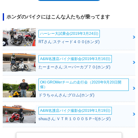
オのローギアードで、トライアルセクションを走るためのギア、4速と5速
は、セクション間の移動のための巡航ギアという割り切り設定がなされて
いた。競技専用モデルとして、軽量化も図られ、クランクケースはマグネ
ホンダのバイクにはこんな人たちが乗ってます
シウム合金、燃料タンクはアルミ製、前後のフェンダーはポリプロピレ
ン。車両重量は、250ccモデルとしては異例の99kgに抑えられていた。
ハーレー大試乗会(2019年3月24日)
RTさん:スティード４００(ホンダ)
A&W名護店バイク撮影会(2019年3月16日)
たーまーさん:スーパーカブ７０(ホンダ)
OKI GROMerチームの走行会（2020年9月20日開
催）
ドラちゃんさん:グロム(ホンダ)
A&W名護店バイク撮影会(2019年1月19日)
shuuさん:ＶＴＲ１０００ＳＰ−I(ホンダ)