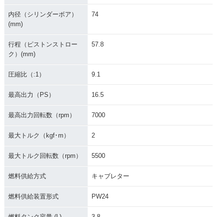
内径（シリンダーボア）
74
(mm)
行程（ピストンストロー
57.8
ク）(mm)
圧縮比（:1）
9.1
最高出力（PS）
16.5
最高出力回転数（rpm）
7000
最大トルク（kgf･m）
2
最大トルク回転数（rpm）
5500
燃料供給方式
キャブレター
燃料供給装置形式
PW24
燃料タンク容量 (L)
3.8