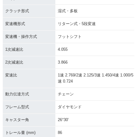
クラッチ形式
湿式・多板
変速機形式
リターン式・5段変速
変速機・操作方式
フットシフト
1次減速比
4.055
2次減速比
3.866
変速比
1速 2.769/2速 2.125/3速 1.450/4速 1.000/5
速 0.724
動力伝達方式
チェーン
フレーム型式
ダイヤモンド
キャスター角
26°30′
トレール量 (mm)
86