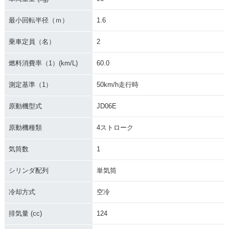
最小回転半径（ｍ）
1.6
乗車定員（名）
2
燃料消費率（1）(km/L)
60.0
測定基準（1）
50km/h走行時
原動機型式
JD06E
原動機種類
4ストローク
気筒数
1
シリンダ配列
単気筒
冷却方式
空冷
排気量 (cc)
124