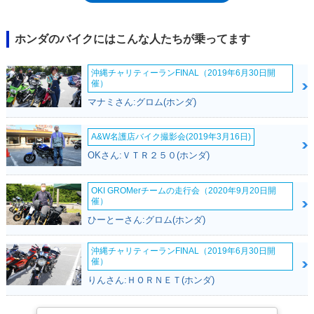
グやトライアル走行を楽しむために、より低めに設定されていた。対し
て、一番上の5速は巡航用ギアなので、市街地の自宅から出かけて、その
ままトライアルを楽しむ、そんなことも可能だった。1988年にはマイナ
ホンダのバイクにはこんな人たちが乗ってます
ーチェンジを受け、シートが少し長くなり、小物入れバッグを装備。バッ
テリーレス電装を採用した。
沖縄チャリティーランFINAL（2019年6月30日開
催）
マナミさん:グロム(ホンダ)
A&W名護店バイク撮影会(2019年3月16日)
OKさん:ＶＴＲ２５０(ホンダ)
OKI GROMerチームの走行会（2020年9月20日開
催）
ひーとーさん:グロム(ホンダ)
沖縄チャリティーランFINAL（2019年6月30日開
催）
りんさん:ＨＯＲＮＥＴ(ホンダ)