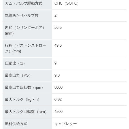
カム・バルブ駆動方式
OHC（SOHC）
気筒あたりバルブ数
2
内径（シリンダーボア）
56.5
(mm)
行程（ピストンストロー
49.5
ク）(mm)
圧縮比（:1）
9
最高出力（PS）
9.3
最高出力回転数（rpm）
8000
最大トルク（kgf･m）
0.92
最大トルク回転数（rpm）
4500
燃料供給方式
キャブレター