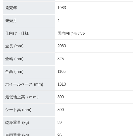
発売年
1983
発売月
4
仕向け・仕様
国内向けモデル
全長 (mm)
2080
全幅 (mm)
825
全高 (mm)
1105
ホイールベース (mm)
1310
最低地上高（ｍｍ）
300
シート高 (mm)
800
乾燥重量 (kg)
89
車両重量 (kg)
96