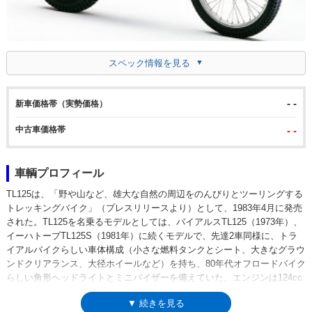
スペック情報を見る
- -
新車価格帯（実勢価格）
中古車価格帯
- -
車輌プロフィール
TL125は、「野や山など、雄大な自然の周辺をのんびりとツーリングする
トレッキングバイク」（プレスリリースより）として、1983年4月に発売
された。TL125を名乗るモデルとしては、バイアルスTL125（1973年）、
イーハトーブTL125S（1981年）に続くモデルで、先達2車同様に、トラ
イアルバイクらしい車体構成（小さな燃料タンクとシート、大きなグラウ
ンドクリアランス、大径ホイールなど）を持ち、80年代オフロードバイク
らしい角形ヘッドライトとミニバイザーを備えていた。エンジンは124cc
の空冷4スト単気筒OHCで、中低速域での粘り強さ重視だったのも、バイ
▼ 続きを見る
アルスTL125以来のこと。5段変速のギア比は、1速と2速は、トレッキン