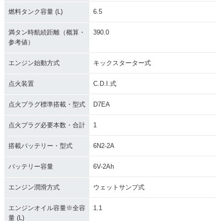
燃料タンク容量 (L)
6.5
満タン時航続距離（概算・
390.0
参考値）
エンジン始動方式
キックスターター式
点火装置
C.D.I.式
点火プラグ標準搭載・型式
D7EA
点火プラグ必要本数・合計
1
搭載バッテリー・型式
6N2-2A
バッテリー容量
6V-2Ah
エンジン潤滑方式
ウェットサンプ式
エンジンオイル容量※全容
1.1
量 (L)