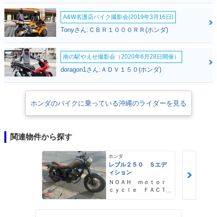
A&W名護店バイク撮影会(2019年3月16日)
Tonyさん:ＣＢＲ１０００ＲＲ(ホンダ)
南の駅やえせ撮影会（2020年6月28日開催）
doragon1さん:ＡＤＶ１５０(ホンダ)
ホンダのバイクに乗っている沖縄のライダーを見る
関連物件から探す
ホンダ
レブル２５０ Ｓエデ
ィション
ＮＯＡＨ ｍｏｔｏｒ
ｃｙｃｌｅ ＦＡＣＴ
ＯＲＹ ノア・モータ
ーサイクル・ファクト
リー