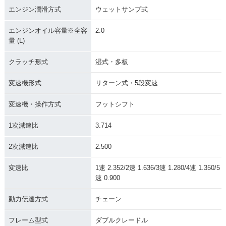
エンジン潤滑方式
ウェットサンプ式
エンジンオイル容量※全容
2.0
量 (L)
クラッチ形式
湿式・多板
変速機形式
リターン式・5段変速
変速機・操作方式
フットシフト
1次減速比
3.714
2次減速比
2.500
変速比
1速 2.352/2速 1.636/3速 1.280/4速 1.350/5
速 0.900
動力伝達方式
チェーン
フレーム型式
ダブルクレードル