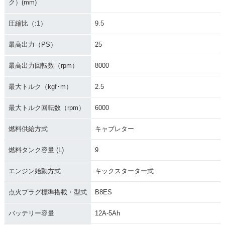
ク）(mm)
圧縮比（:1）
9.5
最高出力（PS）
25
最高出力回転数（rpm）
8000
最大トルク（kgf･m）
2.5
最大トルク回転数（rpm）
6000
燃料供給方式
キャブレター
燃料タンク容量 (L)
9
エンジン始動方式
キックスターター式
点火プラグ標準搭載・型式
B8ES
バッテリー容量
12A-5Ah