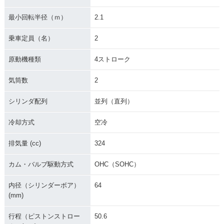
最小回転半径（ｍ）
2.1
乗車定員（名）
2
原動機種類
4ストローク
気筒数
2
シリンダ配列
並列（直列）
冷却方式
空冷
排気量 (cc)
324
カム・バルブ駆動方式
OHC（SOHC）
内径（シリンダーボア）
64
(mm)
行程（ピストンストロー
50.6