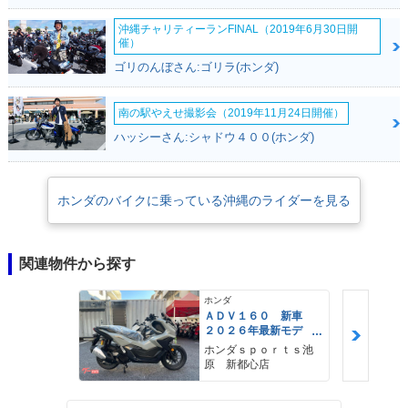
沖縄チャリティーランFINAL（2019年6月30日開
催）
ゴリのんぼさん:ゴリラ(ホンダ)
南の駅やえせ撮影会（2019年11月24日開催）
ハッシーさん:シャドウ４００(ホンダ)
ホンダのバイクに乗っている沖縄のライダーを見る
関連物件から探す
ホンダ
ＡＤＶ１６０ 新車
２０２６年最新モデ
ル パールスモーキー
ホンダｓｐｏｒｔｓ池
グレー スマートキ
原 新都心店
ー ２９Ｌメットイ
ン ＵＳＢ Ｔｙｐｅ
−Ｃ装備