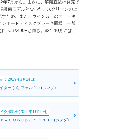
82年7月から。まさに、解禁直後の発売で
標準装備モデルとなった。スクリーンの上
流すため。また、ウインカーのオートキ
インボードディスクブレーキ同様、一般
、CBX400Fと同じ。82年10月には、
会(2019年3月24日)
イダーさん:フォルツァ(ホンダ)
イク撮影会(2019年1月19日)
ん:ＣＢ４００Ｓｕｐｅｒ Ｆｏｕｒ(ホンダ)