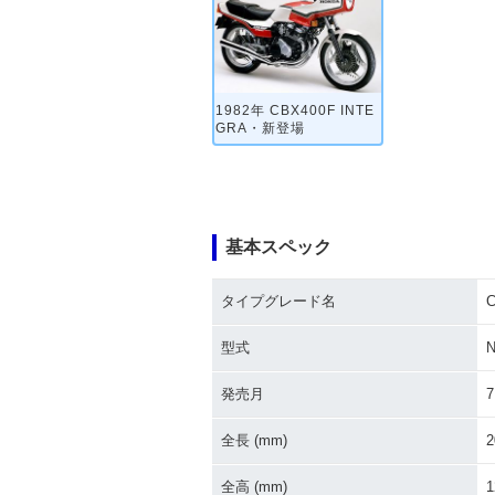
1982年 CBX400F INTE
GRA・新登場
基本スペック
タイプグレード名
C
型式
N
発売月
7
全長 (mm)
2
全高 (mm)
1