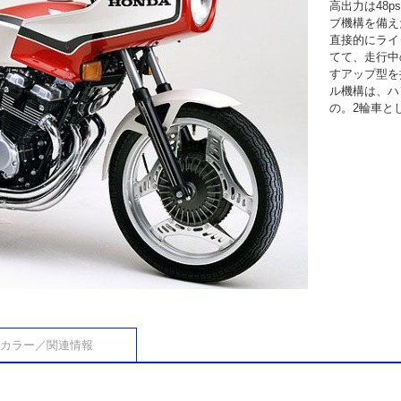
高出力は48
ブ機構を備え
直接的にライ
てて、走行中
すアップ型を
ル機構は、ハ
の。2輪車と
カラー／関連情報