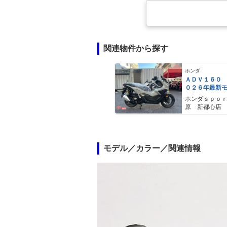
関連物件から探す
ホンダ
ＡＤＶ１６０
０２６年最新
ールスモーキ
ホンダｓｐｏ
スマートキー
原 新都心店
メットイン 
ｙｐｅ−Ｃ装備
モデル／カラー／関連情報