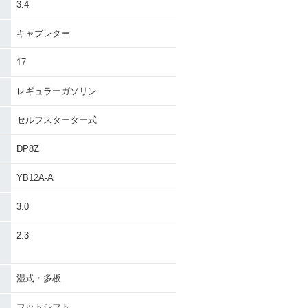
3.4
キャブレター
17
レギュラーガソリン
セルフスターター式
DP8Z
YB12A-A
3.0
）
2.3
湿式・多板
フットシフト