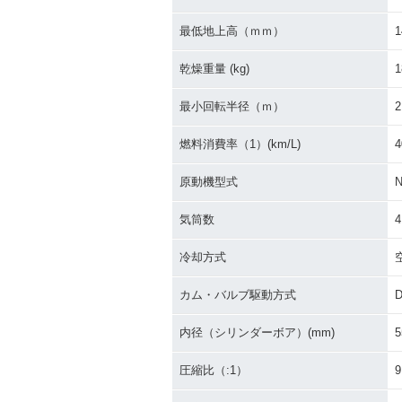
最低地上高（ｍｍ）
1
乾燥重量 (kg)
1
最小回転半径（ｍ）
2
燃料消費率（1）(km/L)
4
原動機型式
気筒数
4
冷却方式
カム・バルブ駆動方式
内径（シリンダーボア）(mm)
5
圧縮比（:1）
9