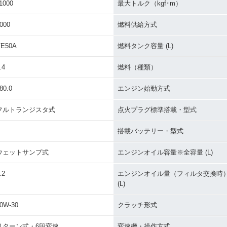
1000
最大トルク（kgf･m）
000
燃料供給方式
VE50A
燃料タンク容量 (L)
.4
燃料（種類）
80.0
エンジン始動方式
フルトランジスタ式
点火プラグ標準搭載・型式
搭載バッテリー・型式
ウェットサンプ式
エンジンオイル容量※全容量 (L)
.2
エンジンオイル量（フィルタ交換時
(L)
0W-30
クラッチ形式
リターン式・6段変速
変速機・操作方式