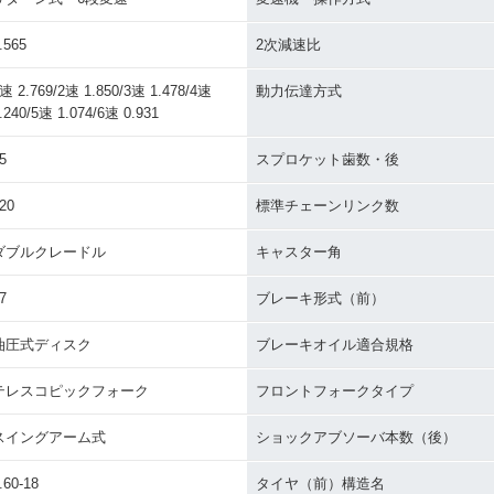
.565
2次減速比
速 2.769/2速 1.850/3速 1.478/4速
動力伝達方式
.240/5速 1.074/6速 0.931
5
スプロケット歯数・後
20
標準チェーンリンク数
ダブルクレードル
キャスター角
7
ブレーキ形式（前）
油圧式ディスク
ブレーキオイル適合規格
テレスコピックフォーク
フロントフォークタイプ
スイングアーム式
ショックアブソーバ本数（後）
.60-18
タイヤ（前）構造名