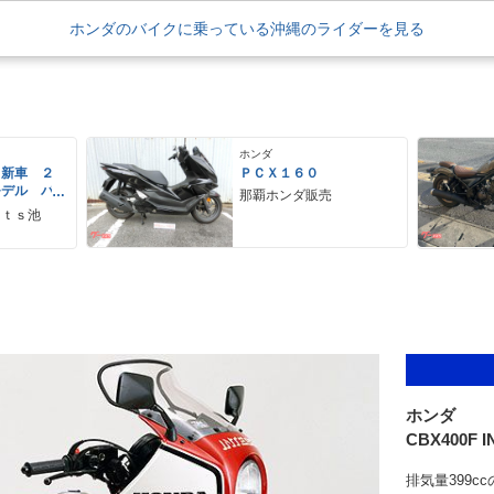
ホンダのバイクに乗っている沖縄のライダーを見る
ホンダ
 新車 ２
ＰＣＸ１６０
モデル パ
那覇ホンダ販売
ーグレー
ｒｔｓ池
 ２９Ｌ
ＵＳＢ Ｔ
ホンダ
CBX400F 
排気量399c