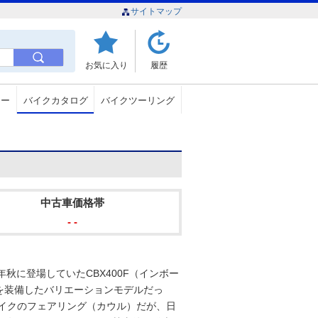
サイトマップ
お気に入り
履歴
ュー
バイクカタログ
バイクツーリング
中古車価格帯
- -
前年秋に登場していたCBX400F（インボー
を装備したバリエーションモデルだっ
バイクのフェアリング（カウル）だが、日