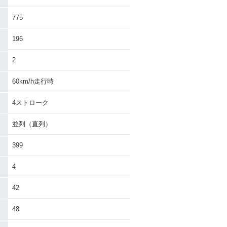
775
196
2
60km/h走行時
4ストローク
並列（直列）
399
4
42
48