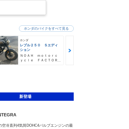
ホンダのバイクをすべて見る
ホンダ
ホンダ
レブル２５０ Ｓエディ
フォルツァ
ション
ゴヤオート 
ＮＯＡＨ ｍｏｔｏｒｃ
ｙｃｌｅ ＦＡＣＴＯＲ
Ｙ ノア・モーターサイ
クル・ファクトリー
新登場
INTEGRA
cの空冷直列4気筒DOHC4バルブエンジンの最