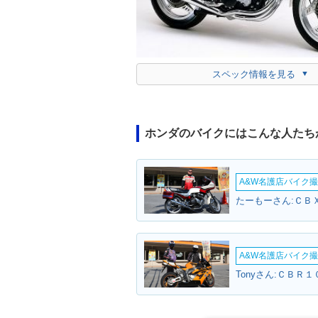
スペック情報を見る
ホンダのバイクにはこんな人たち
A&W名護店バイク撮影
たーもーさん:ＣＢＸ
A&W名護店バイク撮影
Tonyさん:ＣＢＲ１