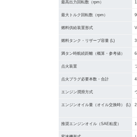
最高出力回転数（rpm）
1
最大トルク回転数（rpm）
9
燃料供給装置形式
燃料タンク・リザーブ容量 (L)
3
満タン時航続距離（概算・参考値）
6
点火装置
点火プラグ必要本数・合計
4
エンジン潤滑方式
エンジンオイル量（オイル交換時） (L)
2
推奨エンジンオイル（SAE粘度）
1
変速機形式