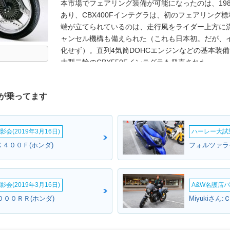
本市場でフェアリング装備が可能になったのは、19
あり、CBX400Fインテグラは、初のフェアリング
端が立てられているのは、走行風をライダー上方に
ャンセル機構も備えられた（これも日本初。だが、
化せず）。直列4気筒DOHCエンジンなどの基本装備は
大型二輪のCBX550Fインテグラも発売された。
が乗ってます
会(2019年3月16日)
ハーレー大試乗
４００Ｆ(ホンダ)
フォルツァラ
会(2019年3月16日)
A&W名護店バ
０００ＲＲ(ホンダ)
Miyukiさ