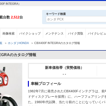
F INTEGRA）
キーワード検索
載台数
2,512
台
画像検索
バイクショップ
メンテナンス
バイク買取
バイクレビ
一覧
＞
ホンダ | HONDA
＞
CBX400F INTEGRAのカタログ情報
NTEGRAのカタログ情報
新車価格帯（実勢価格）
- -
車輌プロフィール
1982年7月に発売されたCBX400Fインテグラは、
ドディスクブレーキ採用）に、ハーフフェアリング
た。1980年代以降、当たり前のことになっていく