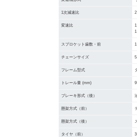
1次減速比
2
変速比
1
1
スプロケット歯数・前
1
チェーンサイズ
5
フレーム型式
トレール量 (mm)
9
ブレーキ形式（後）
懸架方式（前）
懸架方式（後）
タイヤ（前）
3