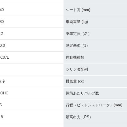
40
シート高 (mm)
80
車両重量 (kg)
.2
乗車定員（名）
0.0
測定基準（1）
NC07E
原動機種類
シリンダ配列
空冷
排気量 (cc)
DOHC
気筒あたりバルブ数
5
行程（ピストンストローク）(mm)
.8
最高出力（PS）