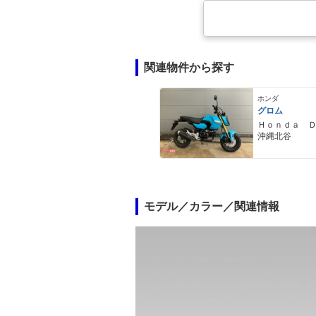
関連物件から探す
ホンダ
グロム
Ｈｏｎｄａ 
沖縄北谷
モデル／カラー／関連情報