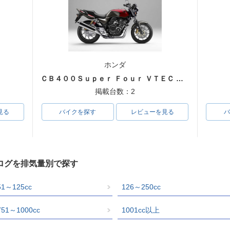
ホンダ
ＣＢ４００Ｓｕｐｅｒ Ｆｏｕｒ ＶＴＥＣ ＳＰＥＣ３
掲載台数：2
見る
バイクを探す
レビューを見る
バ
ログを排気量別で探す
51～125cc
126～250cc
751～1000cc
1001cc以上