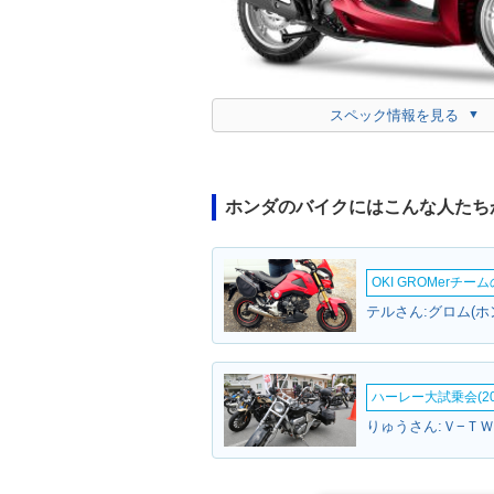
スペック情報を見る
ホンダのバイクにはこんな人たち
OKI GROMerチ
テルさん:グロム(ホ
ハーレー大試乗会(20
りゅうさん:Ｖ−ＴＷ