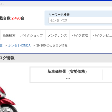
0i）
キーワード検索
載台数
2,498
台
画像検索
バイクショップ
メンテナンス
バイク買取
バイクレビ
一覧
＞
ホンダ | HONDA
＞
SH300iのカタログ情報
タログ情報
新車価格帯（実勢価格）
- -