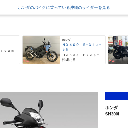
ホンダのバイクに乗っている沖縄のライダーを見る
ホンダ
ＮＸ４００ Ｅ−Ｃｌｕｔ
ｃｈ
Ｄｒｅａｍ
Ｈｏｎｄａ Ｄｒｅａｍ
沖縄北谷
ホンダ
SH300i