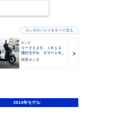
ホンダのバイクをすべて見る
ホンダ
ホンダ
リード１２５ ＪＫ１２
ＰＣＸ ＪＫ
現行モデル スマートキ
期 ２０２
ー ＬＥＤヘッドライ
純正ロング
前里ホンダ
バイクＲ （
ト Ｔｙｐｅ−Ｃ
ＫＩＴＡＣＯ
店）
ト 純正セ
スペアキー
2014年モデル