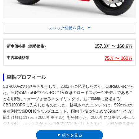
スペック情報を見る
157.3
〜 160.6
新車価格帯（実勢価格）
万
万
中古車価格帯
75
〜 161
万
万
車輌プロフィール
CBR600Fの後継モデルとして、2003年に登場したのが、CBR600RRだっ
た。当時のMotoGPマシンRC211V直系のロードスポーツモデルであるこ
とを明確にイメージさせるスタイリングは、翌2004年に登場する
CBR1000RRに先んじたものだった。搭載されたエンジンは、599ccの水
冷並列4気筒DOHC4バルブユニット。国内仕様は控えめな69psだったが、
輸出仕様は117ps（2003年モデル）を発揮した。2005年にはモデルチェン
ジを受け、ルックスがさらにRC211Vに近づくとともに、大幅な軽量化が
図られた。07年にも再びフルモデルチェンジ、以降はほぼ同仕様でABS
▼ 続きを見る
仕様の追加などで継続し、2013年に新設計のカウルデザインを採用した