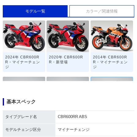
モデル一覧
カラー／関連情報
2024年 CBR600R
2020年 CBR600R
2014年 CBR600R
R・マイナーチェン
R・新登場
R・マイナーチェン
ジ
ジ
基本スペック
2013年 CBR600RR
2013年 CBR600RR
2013年 CBR600RR
タイプグレード名
CBR600RR ABS
Special Edition
ABS Special Editio
ABS・マイナーチェ
n
ンジ
モデルチェンジ区分
マイナーチェンジ