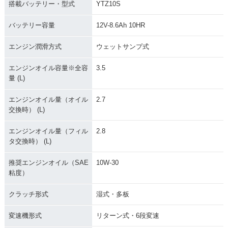
搭載バッテリー・型式
YTZ10S
バッテリー容量
12V-8.6Ah 10HR
エンジン潤滑方式
ウェットサンプ式
エンジンオイル容量※全容
3.5
量 (L)
エンジンオイル量（オイル
2.7
交換時） (L)
エンジンオイル量（フィル
2.8
タ交換時） (L)
推奨エンジンオイル（SAE
10W-30
粘度）
クラッチ形式
湿式・多板
変速機形式
リターン式・6段変速