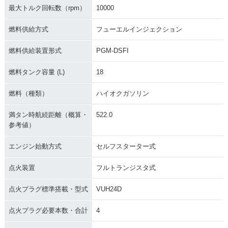
最大トルク回転数（rpm）
10000
燃料供給方式
フューエルインジェクション
燃料供給装置形式
PGM-DSFI
燃料タンク容量 (L)
18
燃料（種類）
ハイオクガソリン
満タン時航続距離（概算・
522.0
参考値）
エンジン始動方式
セルフスターター式
点火装置
フルトランジスタ式
点火プラグ標準搭載・型式
VUH24D
点火プラグ必要本数・合計
4