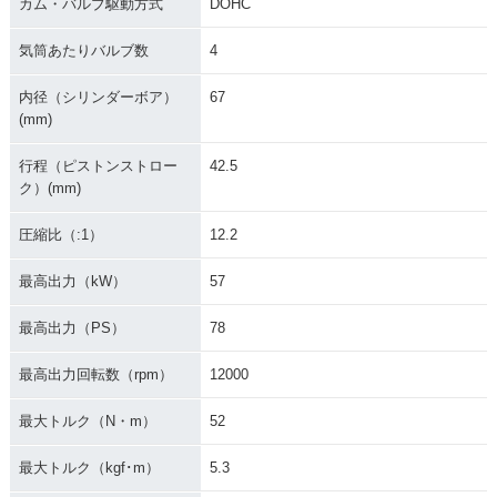
カム・バルブ駆動方式
DOHC
気筒あたりバルブ数
4
内径（シリンダーボア）
67
(mm)
2005年 CBR600R
2003年 CBR600R
2003年 CBR600R
行程（ピストンストロー
42.5
R・フルモデルチェ
R・カラーチェンジ
R・新登場
ンジ
ク）(mm)
圧縮比（:1）
12.2
最高出力（kW）
57
最高出力（PS）
78
最高出力回転数（rpm）
12000
最大トルク（N・m）
52
最大トルク（kgf･m）
5.3