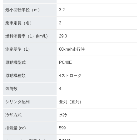
2009年 CBR600R
2009年 CBR600RR
2009年 CBR600RR
最小回転半径（ｍ）
3.2
R・カラーチェンジ
Special Edition・特
ABS・追加
別・限定仕様
乗車定員（名）
2
燃料消費率（1）(km/L)
29.0
測定基準（1）
60km/h走行時
原動機型式
PC40E
2009年 CBR600R
2008年 CBR600RR
2008年 CBR600R
R・マイナーチェン
Special Edition
R・カラーチェンジ
原動機種類
4ストローク
ジ
気筒数
4
シリンダ配列
並列（直列）
冷却方式
水冷
2007年 CBR600R
2006年 CBR600RR
2005年 CBR600R
排気量 (cc)
599
R・フルモデルチェ
Special Edition・特
R・カラーチェンジ
ンジ
別・限定仕様