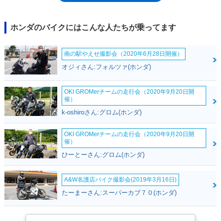
マイナーチェンジを受けたのち、しばらく13年モデルを継続生産し、その
ままモデルヒストリーに（いったんの）幕を下ろした。MotoGPマシンを
イメージさせるスーパースポーツとして、テレフォニカモビスターカラー
ホンダのバイクにはこんな人たちが乗ってます
（2006年）、コニカミノルタカラー（2008年）、レプソルカラー（2013
年）といったチームスポンサーカラーの設定でも楽しませてくれた。
南の駅やえせ撮影会（2020年6月28日開催）
2020年8月6日、新しいCBR600RRの情報が一部解禁され、同月21日、そ
の詳細情報が公開された（発売は9月）。数年間のブランクを埋めるかの
オジィさん:フォルツァ(ホンダ)
ように、エンジンやシャシーがリファインされたが、とりわけこの時代の
スーパースポーツに欠かせなくなっていた電子制御技術がふんだんに盛り
OKI GROMerチームの走行会（2020年9月20日開
込まれたことと、アッパーカウルの両端には、空力パーツ（ウイングレッ
催）
ト）が装備されていたことがトピックだった。なお、型式は（2013年モ
k-oshiroさん:グロム(ホンダ)
デルまでと同じ）PC40だったが、排出ガス規制は更新されていたので、
2BL-PC40ということになった。2023年のEICMA（ミラノショー）でユー
ロ5+に適合したマイナーチェンジモデルが発表された。新たに6軸慣性計
OKI GROMerチームの走行会（2020年9月20日開
催）
測ユニットを搭載したり、クイックシフターを標準装備するなどの変更を
受けた。また、メーターはカラーTFT液晶タイプになった。この新型
ひーとーさん:グロム(ホンダ)
CBR600RRは、2024年2月から日本でも発売された。
A&W名護店バイク撮影会(2019年3月16日)
たーまーさん:スーパーカブ７０(ホンダ)