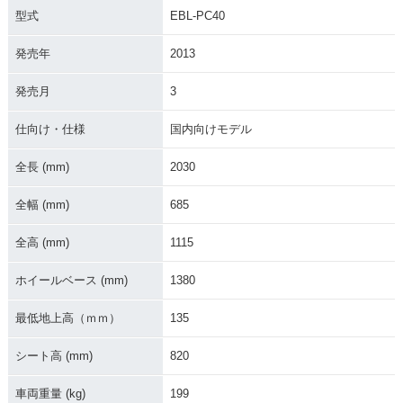
型式
EBL-PC40
発売年
2013
発売月
3
2013年 CBR600R
2011年 CBR600RR
2011年 CBR600R
R・マイナーチェン
ABS・カラーチェン
R・カラーチェンジ
ジ
ジ
仕向け・仕様
国内向けモデル
全長 (mm)
2030
全幅 (mm)
685
全高 (mm)
1115
2010年 CBR600RR
2010年 CBR600R
2009年 CBR600RR
ABS・カラーチェン
R・カラーチェンジ
ABS・カラーチェン
ホイールベース (mm)
1380
ジ
ジ
最低地上高（ｍｍ）
135
シート高 (mm)
820
車両重量 (kg)
199