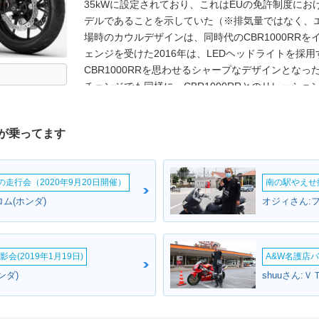
35kWに設定されており、これはEUの免許制度にお
デルであることを示していた（※排気量ではなく、エ
場時のカウルデザインは、同時代のCBR1000RR
ェンジを受けた2016年は、LEDヘッドライトを採
CBR1000RRを思わせるシャープなデザインとなっ
チェンジでも同様に、CBR1000RRとのリレーシ
2021年モデルでユーロ5規制をクリアし、2022
のダブルディスク化された。2024年モデルで、同時代
が乗ってます
た（ウイングレットも備えた）デザインになった。なお
「CBR400R」として販売された。CBR500Rが
と同様に、日本の免許制度に適合させるため、エン
ームの走行会（2020年9月20日開催）
南の駅やえせ撮
ことで、排気量は399ccに縮小されていた。2025年
で、Honda E-Clutch搭載グレードが追加設定された
ム(ホンダ)
オジィさん:フ
会(2019年1月19日)
A&W名護店バ
ンダ)
shuuさん: