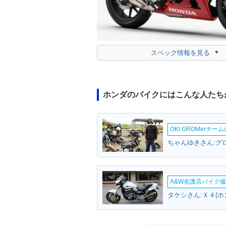
スペック情報を見る
ホンダのバイクにはこんな人たち
OKI GROMerチ
ちゃんゆきさん:グロ
A&W名護店バイク撮影
タケシさん:Ｘ４(ホ