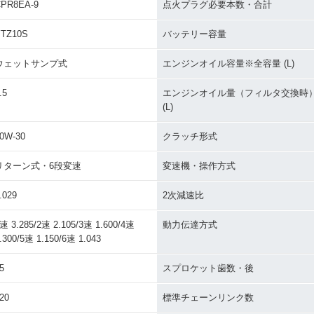
PR8EA-9
点火プラグ必要本数・合計
TZ10S
バッテリー容量
ウェットサンプ式
エンジンオイル容量※全容量 (L)
.5
エンジンオイル量（フィルタ交換時
(L)
0W-30
クラッチ形式
リターン式・6段変速
変速機・操作方式
.029
2次減速比
速 3.285/2速 2.105/3速 1.600/4速
動力伝達方式
.300/5速 1.150/6速 1.043
5
スプロケット歯数・後
20
標準チェーンリンク数