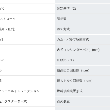
7.0
測定基準（2）
4ストローク
気筒数
並列（直列）
冷却方式
71
カム・バルブ駆動方式
内径（シリンダーボア）(mm)
6.8
圧縮比（:1）
5
最高出力回転数（rpm）
3
最大トルク回転数（rpm）
フューエルインジェクション
燃料供給装置形式
セルフスターター式
点火装置