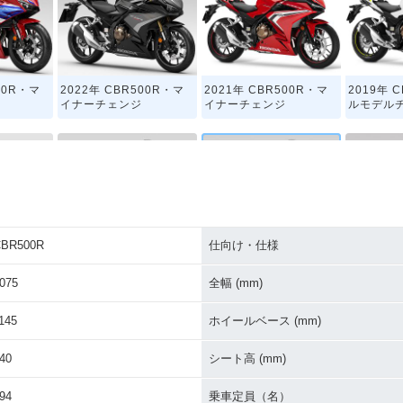
00R・マ
2022年 CBR500R・マ
2021年 CBR500R・マ
2019年 
イナーチェンジ
イナーチェンジ
ルモデル
CBR500R
仕向け・仕様
00R・フ
2015年 CBR500R
2014年 CBR500R
2013年 
ジ
登場
075
全幅 (mm)
145
ホイールベース (mm)
40
シート高 (mm)
94
乗車定員（名）