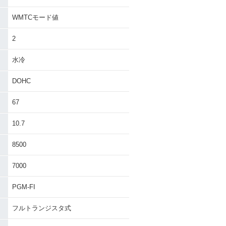
WMTCモード値
2
水冷
DOHC
67
10.7
8500
7000
PGM-FI
フルトランジスタ式