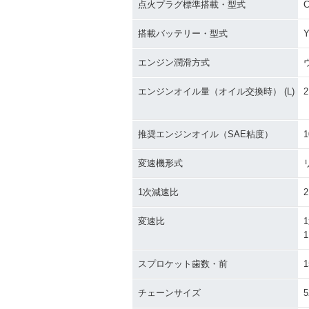
点火プラグ標準搭載・型式
C
搭載バッテリー・型式
Y
エンジン潤滑方式
エンジンオイル量（オイル交換時） (L)
2
推奨エンジンオイル（SAE粘度）
1
変速機形式
1次減速比
2
変速比
1
1
スプロケット歯数・前
1
チェーンサイズ
5