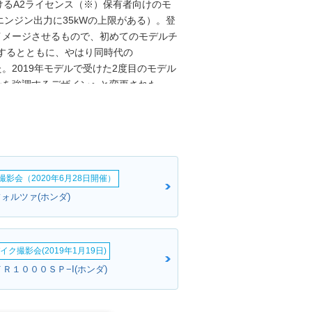
けるA2ライセンス（※）保有者向けのモ
ンジン出力に35kWの上限がある）。登
をイメージさせるもので、初めてのモデルチ
用するとともに、やはり同時代の
た。2019年モデルで受けた2度目のモデル
ョンを強調するデザインへと変更された。
年モデルで倒立フォークやフロントブレーキ
のCBR1000RR-Rのイメージを踏まえ
、CBR500Rは、日本国内では
欧州の免許制度に対応したモデルであったの
ジン内のピストンストロークを短くする
影会（2020年6月28日開催）
11月開催のEICMA（イタリア・ミラノ）
。
ォルツァ(ホンダ)
イク撮影会(2019年1月19日)
ＶＴＲ１０００ＳＰ−I(ホンダ)