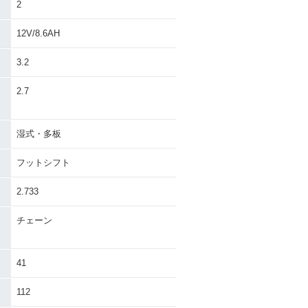
2
12V/8.6AH
3.2
）
2.7
湿式・多板
フットシフト
2.733
チェーン
41
112