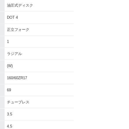
油圧式ディスク
DOT 4
正立フォーク
1
ラジアル
(W)
160/60ZR17
69
チューブレス
3.5
4.5