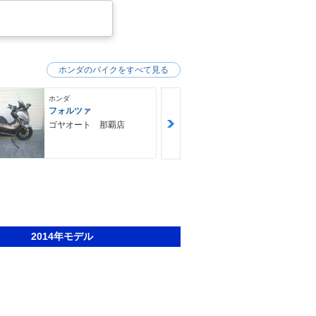
ホンダのバイクをすべて見る
ホンダ
ホンダ
フォルツァ
ＧＢ３５０Ｓ
ゴヤオート 那覇店
ＮＯＡＨ ｍ
ｙｃｌｅ Ｆ
Ｙ ノア・モ
クル・ファク
2014年モデル