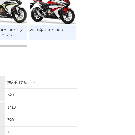
CBR500R・フ
2018年 CBR500R
チェンジ
海外向けモデル
CBR500R・新
740
1410
790
2