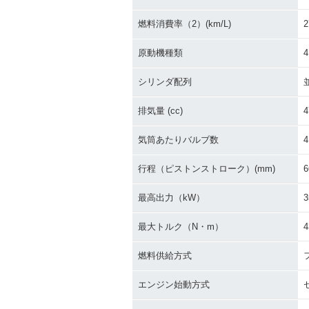
燃料消費率（2）(km/L)
2
原動機種類
シリンダ配列
排気量 (cc)
4
気筒あたりバルブ数
4
行程（ピストンストローク）(mm)
6
最高出力（kW）
3
最大トルク（N・m）
4
燃料供給方式
エンジン始動方式