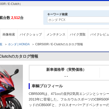
/ E-Clutch）
キーワード検索
載台数
2,512
台
画像検索
バイクショップ
メンテナンス
バイク買取
バイクレビ
一覧
＞
ホンダ | HONDA
＞
CBR500R / E-Clutchのカタログ情報
-Clutchのカタログ情報
新車価格帯（実勢価格）
- -
車輌プロフィール
CBR500Rは、471ccの並列2気筒エンジンとシ
2013年に登場した。フルカウルスポーツのCBR5
ッドのCB500Fと、クロスオーバーアドベンチャーの