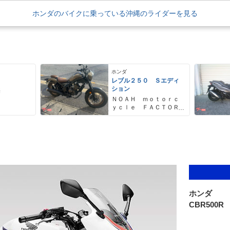
ホンダのバイクに乗っている沖縄のライダーを見る
ホンダ
レブル２５０ Ｓエディ
ション
売
ＮＯＡＨ ｍｏｔｏｒｃ
ｙｃｌｅ ＦＡＣＴＯＲ
Ｙ ノア・モーターサイ
クル・ファクトリー
ホンダ
CBR500R