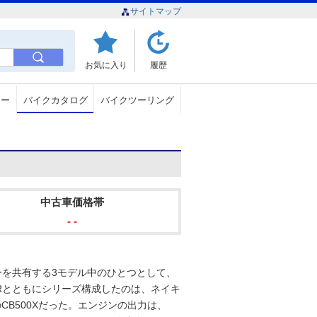
サイトマップ
お気に入り
履歴
ュー
バイクカタログ
バイクツーリング
中古車価格帯
- -
ャシーを共有する3モデル中のひとつとして、
00Rとともにシリーズ構成したのは、ネイキ
CB500Xだった。エンジンの出力は、