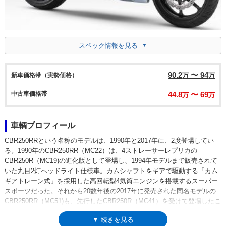
スペック情報を見る
90.2
〜 94
新車価格帯（実勢価格）
万
万
中古車価格帯
44.8
〜 69
万
万
車輌プロフィール
CBR250RRという名称のモデルは、1990年と2017年に、2度登場してい
る。1990年のCBR250RR（MC22）は、4ストレーサーレプリカの
CBR250R（MC19)の進化版として登場し、1994年モデルまで販売されて
いた丸目2灯ヘッドライト仕様車。カムシャフトをギアで駆動する「カム
ギアトレーン式」を採用した高回転型4気筒エンジンを搭載するスーパー
スポーツだった。それから20数年後の2017年に発売された同名モデルの
CBR250RR（MC51)も、先行したCBR250R（MC41）を受けて登場したこ
とは同じながら、MC41が単気筒エンジンだったのに対し、MC51は新設
▼ 続きを見る
計の並列2気筒エンジンを搭載するなど、今回の両車（RとRR)は全く異な