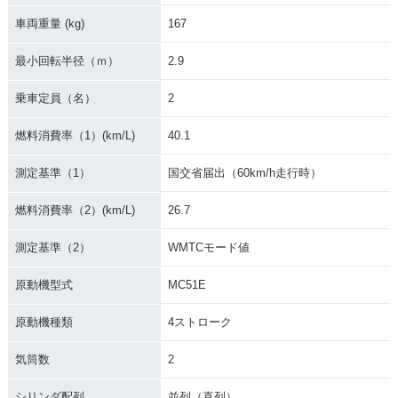
車両重量 (kg)
167
1990年 CBR250R
1990年 CBR250R
最小回転半径（ｍ）
2.9
R・カラーチェンジ
R・新登場
乗車定員（名）
2
燃料消費率（1）(km/L)
40.1
測定基準（1）
国交省届出（60km/h走行時）
燃料消費率（2）(km/L)
26.7
測定基準（2）
WMTCモード値
原動機型式
MC51E
原動機種類
4ストローク
気筒数
2
シリンダ配列
並列（直列）