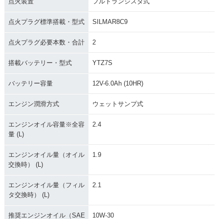
点火装置
フルトランジスタ式
点火プラグ標準搭載・型式
SILMAR8C9
点火プラグ必要本数・合計
2
搭載バッテリー・型式
YTZ7S
バッテリー容量
12V-6.0Ah (10HR)
エンジン潤滑方式
ウェットサンプ式
エンジンオイル容量※全容
2.4
量 (L)
エンジンオイル量（オイル
1.9
交換時） (L)
エンジンオイル量（フィル
2.1
タ交換時） (L)
推奨エンジンオイル（SAE
10W-30