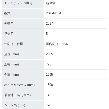
モデルチェンジ区分
新登場
型式
2BK-MC51
発売年
2017
発売月
5
2018年 CBR250RR
2017年 CBR250RR
2017年 CBR250R
ABS・カラーチェン
ABS・新登場
R・新登場
ジ
仕向け・仕様
国内向けモデル
全長 (mm)
2065
全幅 (mm)
725
全高 (mm)
1095
1994年 CBR250R
1992年 CBR250R
1991年 CBR250R
R・マイナーチェン
R・カラーチェンジ
R・カラーチェンジ
ホイールベース (mm)
1390
ジ
最低地上高（ｍｍ）
145
シート高 (mm)
790