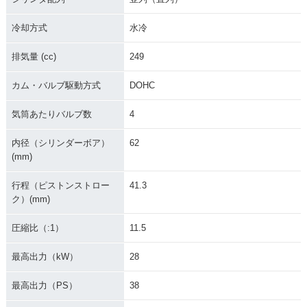
冷却方式
水冷
排気量 (cc)
249
カム・バルブ駆動方式
DOHC
気筒あたりバルブ数
4
内径（シリンダーボア）
62
(mm)
行程（ピストンストロー
41.3
ク）(mm)
圧縮比（:1）
11.5
最高出力（kW）
28
最高出力（PS）
38