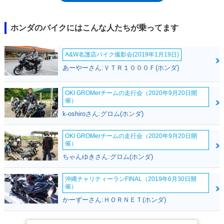
るモデルであった。CBR250RR（MC51)は、アクセル操作を電気信号で伝
達する「スロットルバイワイヤ」を採用し、エンジン出力特性は3種類か
ら任意に選択可能だった。フロントフォークは倒立式。同時にABS搭載モ
ホンダのバイクにはこんな人たちが乗ってます
デルも設定され、2018年以降はABS搭載モデルを中心に展開された。
2020年7月にマイナーチェンジを受け、2気筒エンジンに新形状のピスト
A&W名護店バイク撮影会(2019年1月19日)
ンを採用し、圧縮比を高めるとともに、出力とトルクの向上を図った。ア
シスト＆スリッパークラッチも標準装備した。また、このマイナーチェン
あーやーさん:ＶＴＲ１０００Ｆ(ホンダ)
ジを機に、ABS搭載モデルのみがラインナップされることになった。
2023年にも仕様変更があり、カウル形状の小変更や、Hondaセレクタブル
OKI GROMerチームの走行会（2020年9月20日開
トルクコントロール（トラクションコントロール）の装備、ハザードラン
催）
プの採用などを受けた。また、同時に平成32年（令和2年）排ガス規制に
k-oshiroさん:グロム(ホンダ)
適合した。
OKI GROMerチームの走行会（2020年9月20日開
催）
ちゃんゆきさん:グロム(ホンダ)
沖縄チャリティーランFINAL（2019年6月30日開
催）
かーずーさん:ＨＯＲＮＥＴ(ホンダ)