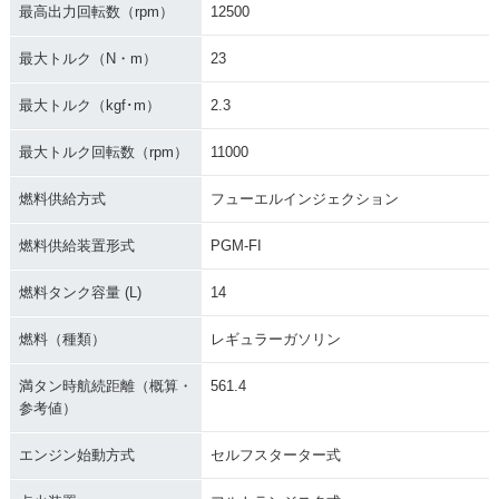
最高出力回転数（rpm）
12500
最大トルク（N・m）
23
最大トルク（kgf･m）
2.3
最大トルク回転数（rpm）
11000
燃料供給方式
フューエルインジェクション
燃料供給装置形式
PGM-FI
燃料タンク容量 (L)
14
燃料（種類）
レギュラーガソリン
満タン時航続距離（概算・
561.4
参考値）
エンジン始動方式
セルフスターター式