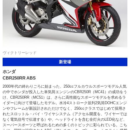
ヴィクトリーレッド
新登場
ホンダ
CBR250RR ABS
2000年代の終わりごろに始まった、250ccフルカウルスポーツモデル人気
の中でホンダが投入した単気筒エンジンのCBR250R（MC41）の成功をう
け、CBR250RR（MC51）は、さらに高性能なスポーツモデルを求めるラ
イダーに向けて登場したモデル。水冷4ストローク並列2気筒DOHCエンジ
ンやフレームが新設計されただけでなく、250ccクラスではじめて採用さ
れたスロットル・バイ・ワイヤシステム（アクセル開度を、ワイヤーでは
なく電気信号で伝達する）や、ヘッドライトを含む全灯火のLED化など、
スーパースポーツと呼ばれるための多くのトピックに彩られている。こち