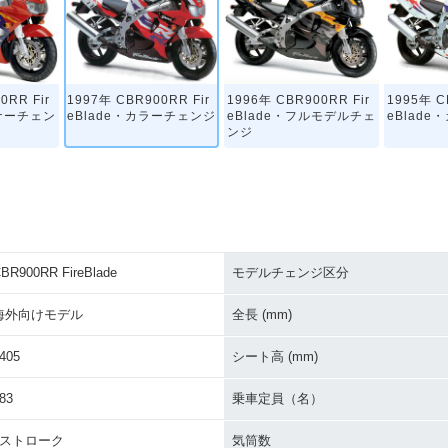
0RR Fir
1997年 CBR900RR Fir
1996年 CBR900RR Fir
1995年 C
イナーチェン
eBlade・カラーチェンジ
eBlade・フルモデルチェ
eBlad
ンジ
BR900RR FireBlade
モデルチェンジ区分
0RR Fir
場
海外向けモデル
全長 (mm)
405
シート高 (mm)
83
乗車定員（名）
4ストローク
気筒数