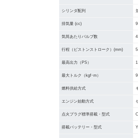
シリンダ配列
排気量 (cc)
9
気筒あたりバルブ数
4
行程（ピストンストローク）(mm)
5
最高出力（PS）
1
最大トルク（kgf･m）
9
燃料供給方式
エンジン始動方式
点火プラグ標準搭載・型式
C
搭載バッテリー・型式
Y