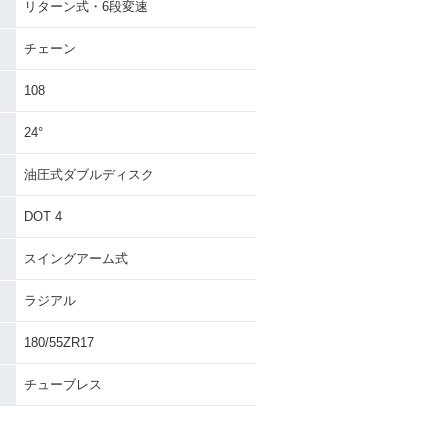
リターン式・6段変速
チェーン
108
24°
油圧式ダブルディスク
DOT 4
スイングアーム式
ラジアル
180/55ZR17
チューブレス