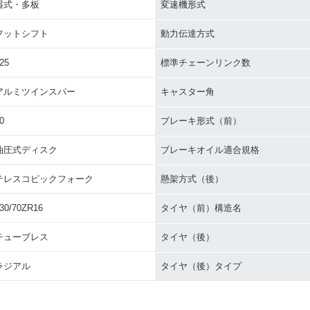
湿式・多板
変速機形式
フットシフト
動力伝達方式
25
標準チェーンリンク数
アルミツインスパー
キャスター角
0
ブレーキ形式（前）
油圧式ディスク
ブレーキオイル適合規格
テレスコピックフォーク
懸架方式（後）
30/70ZR16
タイヤ（前）構造名
チューブレス
タイヤ（後）
ラジアル
タイヤ（後）タイプ