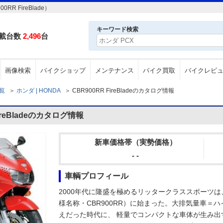
R FireBlade）
キーワード検索
載台数
2,496
台
画像検索
バイクショップ
メンテナンス
バイク買取
バイクレビ
一覧
＞
ホンダ | HONDA
＞
CBR900RR FireBladeのカタログ情報
ireBladeのカタログ情報
新車価格帯（実勢価格）
- -
車輌プロフィール
2000年代に隆盛を極めるリッタークラススポーツは、19
様名称・CBR900RR）に始まった。大排気量車＝
えだった時代に、 軽量でコンパクトな車体が生み