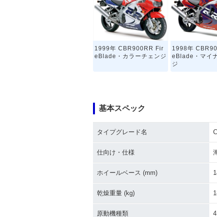
1999年 CBR900RR Fir
1998年 CBR90
eBlade・カラーチェンジ
eBlade・マ
ジ
基本スペック
タイプグレード名
C
1993年 CBR900RR Fir
1992年 CBR90
eBlade・カラーチェンジ
eBlade・新登
仕向け・仕様
ホイールベース (mm)
1
乾燥重量 (kg)
1
原動機種類