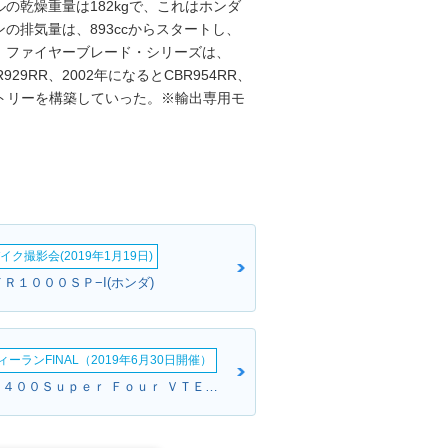
の乾燥重量は182kgで、これはホンダ
ンの排気量は、893ccからスタートし、
れた。ファイヤーブレード・シリーズは、
929RR、2002年になるとCBR954RR、
ヒストリーを構築していった。※輸出専用モ
イク撮影会(2019年1月19日)
ＶＴＲ１０００ＳＰ−I(ホンダ)
ーランFINAL（2019年6月30日開催）
マサさん:ＣＢ４００Ｓｕｐｅｒ Ｆｏｕｒ ＶＴＥＣ ＳＰＥＣ２(ホンダ)