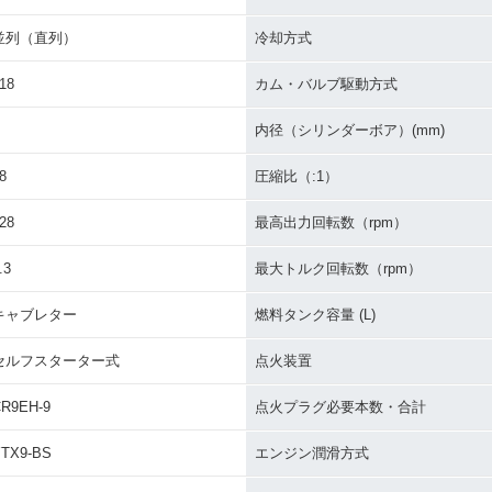
並列（直列）
冷却方式
18
カム・バルブ駆動方式
内径（シリンダーボア）(mm)
8
圧縮比（:1）
28
最高出力回転数（rpm）
.3
最大トルク回転数（rpm）
キャブレター
燃料タンク容量 (L)
セルフスターター式
点火装置
R9EH-9
点火プラグ必要本数・合計
TX9-BS
エンジン潤滑方式