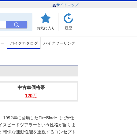
サイトマップ
お気に入り
履歴
ュー
バイクカタログ
バイクツーリング
中古車価格帯
120
万
92年に登場したFireBlade（北米仕
ハイスピードツアラーという性格が当りま
出す軽快な運動性能を重視するコンセプト