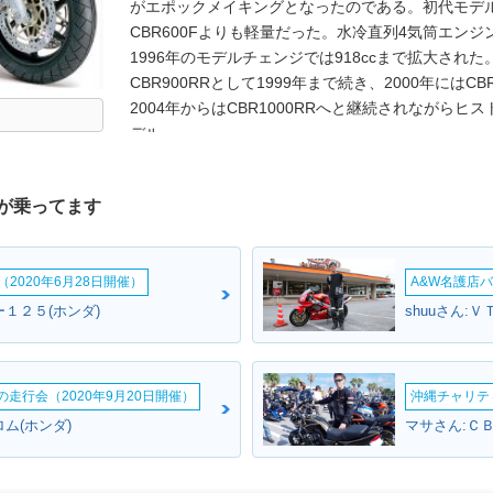
がエポックメイキングとなったのである。初代モデル
CBR600Fよりも軽量だった。水冷直列4気筒エンジ
1996年のモデルチェンジでは918ccまで拡大さ
CBR900RRとして1999年まで続き、2000年にはCBR
2004年からはCBR1000RRへと継続されながら
デル
が乗ってます
2020年6月28日開催）
A&W名護店バ
キー１２５(ホンダ)
shuuさん:
ームの走行会（2020年9月20日開催）
沖縄チャリティ
ム(ホンダ)