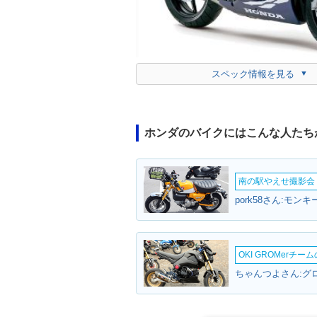
スペック情報を見る
ホンダのバイクにはこんな人たち
南の駅やえせ撮影会（
pork58さん:モン
OKI GROMerチ
ちゃんつよさん:グロ