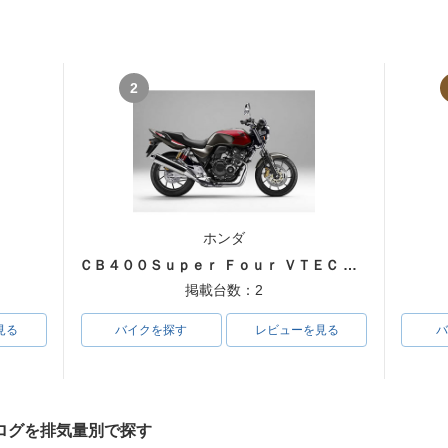
2
ホンダ
ＣＢ４００Ｓｕｐｅｒ Ｆｏｕｒ ＶＴＥＣ ＳＰＥＣ３
掲載台数：2
見る
バイクを探す
レビューを見る
バ
ログを排気量別で探す