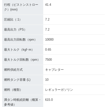
行程（ピストンストロー
41.4
ク）(mm)
圧縮比（:1）
7.2
最高出力（PS）
7.2
最高出力回転数（rpm）
10000
最大トルク（kgf･m）
0.65
最大トルク回転数（rpm）
7500
燃料供給方式
キャブレター
燃料タンク容量 (L)
10
燃料（種類）
レギュラーガソリン
満タン時航続距離（概算・
615.0
参考値）