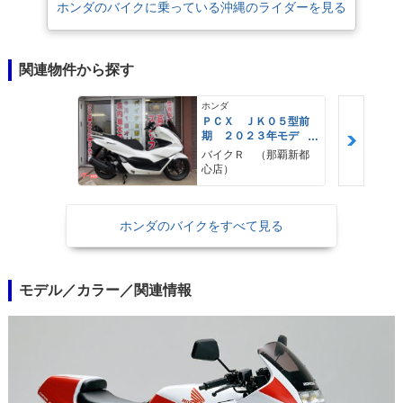
ホンダのバイクに乗っている沖縄のライダーを見る
関連物件から探す
ホンダ
ＰＣＸ ＪＫ０５型前
期 ２０２３年モデ
ル 純正ロングスクリ
バイクＲ （那覇新都
ーン ＫＩＴＡＣＯバ
心店）
ックレスト 純正セキ
ュリティ スペアキー
ホンダのバイクをすべて見る
モデル／カラー／関連情報