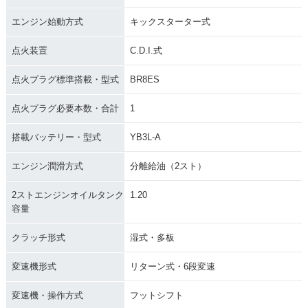
エンジン始動方式
キックスターター式
点火装置
C.D.I.式
点火プラグ標準搭載・型式
BR8ES
点火プラグ必要本数・合計
1
搭載バッテリー・型式
YB3L-A
エンジン潤滑方式
分離給油（2スト）
2ストエンジンオイルタンク
1.20
容量
クラッチ形式
湿式・多板
変速機形式
リターン式・6段変速
変速機・操作方式
フットシフト