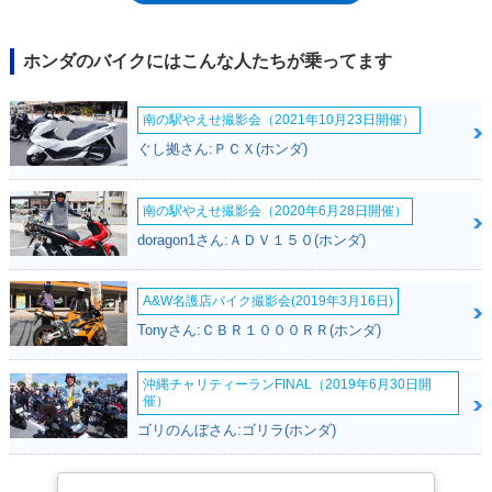
NS50Fとなった。90年モデルまで設定され、翌年、フルカウルでメット
インスペースを持つNS-1が登場した。
ホンダのバイクにはこんな人たちが乗ってます
南の駅やえせ撮影会（2021年10月23日開催）
ぐし拠さん:ＰＣＸ(ホンダ)
南の駅やえせ撮影会（2020年6月28日開催）
doragon1さん:ＡＤＶ１５０(ホンダ)
A&W名護店バイク撮影会(2019年3月16日)
Tonyさん:ＣＢＲ１０００ＲＲ(ホンダ)
沖縄チャリティーランFINAL（2019年6月30日開
催）
ゴリのんぼさん:ゴリラ(ホンダ)