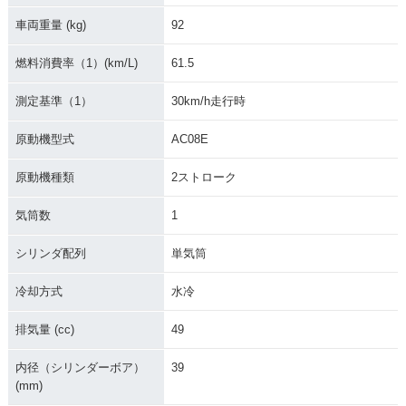
車両重量 (kg)
92
燃料消費率（1）(km/L)
61.5
測定基準（1）
30km/h走行時
原動機型式
AC08E
原動機種類
2ストローク
気筒数
1
シリンダ配列
単気筒
冷却方式
水冷
排気量 (cc)
49
内径（シリンダーボア）
39
(mm)