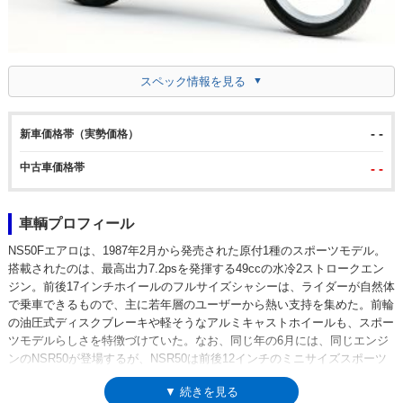
スペック情報を見る
- -
新車価格帯（実勢価格）
中古車価格帯
- -
車輌プロフィール
NS50Fエアロは、1987年2月から発売された原付1種のスポーツモデル。
搭載されたのは、最高出力7.2psを発揮する49ccの水冷2ストロークエン
ジン。前後17インチホイールのフルサイズシャシーは、ライダーが自然体
で乗車できるもので、主に若年層のユーザーから熱い支持を集めた。前輪
の油圧式ディスクブレーキや軽そうなアルミキャストホイールも、スポー
ツモデルらしさを特徴づけていた。なお、同じ年の6月には、同じエンジ
ンのNSR50が登場するが、NSR50は前後12インチのミニサイズスポーツ
で、競合するモデルではなかったが、買う側からすれば、悩ましい選択だ
▼ 続きを見る
った。89年のマイナーチェンジを機に、車名から「エアロ」が抜けて単に