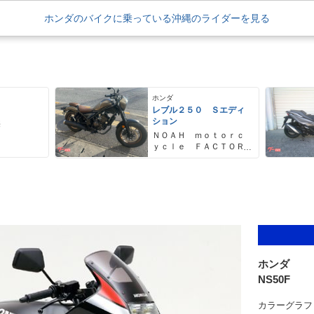
ホンダのバイクに乗っている沖縄のライダーを見る
ホンダ
レブル２５０ Ｓエディ
ション
売
ＮＯＡＨ ｍｏｔｏｒｃ
ｙｃｌｅ ＦＡＣＴＯＲ
Ｙ ノア・モーターサイ
クル・ファクトリー
ホンダ
NS50F
カラーグラフ