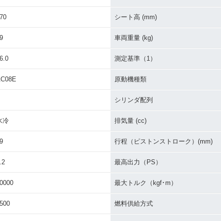
70
シート高 (mm)
9
車両重量 (kg)
6.0
測定基準（1）
AC08E
原動機種類
シリンダ配列
水冷
排気量 (cc)
9
行程（ピストンストローク）(mm)
.2
最高出力（PS）
0000
最大トルク（kgf･m）
500
燃料供給方式