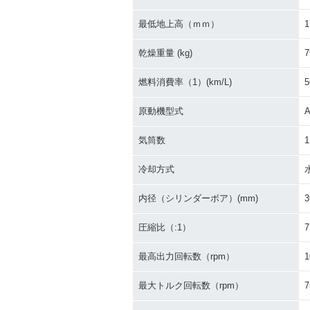
最低地上高（ｍｍ）
1
乾燥重量 (kg)
7
燃料消費率（1）(km/L)
5
原動機型式
気筒数
1
冷却方式
内径（シリンダーボア）(mm)
3
圧縮比（:1）
7
最高出力回転数（rpm）
1
最大トルク回転数（rpm）
7