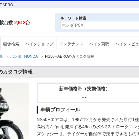
 AERO）
キーワード検索
載台数
2,512
台
画像検索
バイクショップ
メンテナンス
バイク買取
バイクレビ
一覧
＞
ホンダ | HONDA
＞
NS50F AEROのカタログ情報
ROのカタログ情報
新車価格帯（実勢価格）
- -
車輌プロフィール
NS50Fエアロは、1987年2月から発売された原付
高出力7.2psを発揮する49ccの水冷2ストローク
ズシャシーは、ライダーが自然体で乗車できるもの