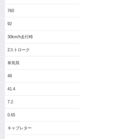
760
92
30km/h走行時
2ストローク
単気筒
49
41.4
7.2
0.65
キャブレター