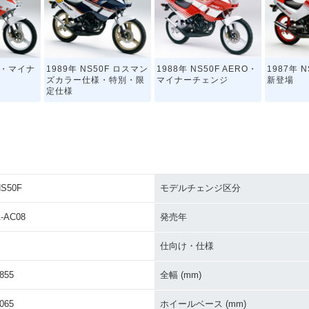
0F・マイナ
1989年 NS50F ロスマン
1988年 NS50F AERO・
1987年 N
ズカラー仕様・特別・限
マイナーチェンジ
新登場
定仕様
S50F
モデルチェンジ区分
-AC08
発売年
仕向け・仕様
855
全幅 (mm)
065
ホイールベース (mm)