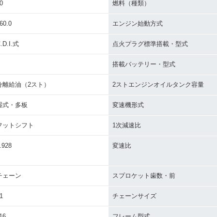
0
燃料（種類）
60.0
エンジン始動方式
.D.I.式
点火プラグ標準搭載・型式
搭載バッテリー・型式
分離給油（2スト）
2ストエンジンオイルタンク容量
湿式・多板
変速機形式
フットシフト
1次減速比
.928
変速比
チェーン
スプロケット歯数・前
1
チェーンサイズ
16
フレーム型式