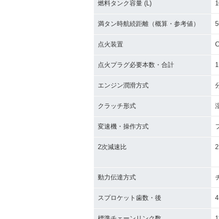
燃料タンク容量 (L)
1
満タン時航続距離（概算・参考値）
5
点火装置
C
点火プラグ必要本数・合計
1
エンジン潤滑方式
クラッチ形式
変速機・操作方式
2次減速比
2
動力伝達方式
スプロケット歯数・後
4
標準チェーンリンク数
1