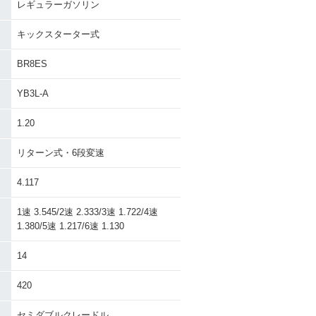
レギュラーガソリン
キックスターター式
BR8ES
YB3L-A
1.20
リターン式・6段変速
4.117
1速 3.545/2速 2.333/3速 1.722/4速
1.380/5速 1.217/6速 1.130
14
420
セミダブルクレードル