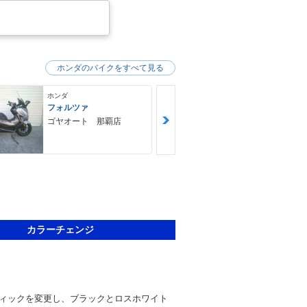
ホンダのバイクをすべて見る
ホンダ
ホンダ
フォルツァ
ＧＢ３５０Ｓ
ゴヤオート 那覇店
ＮＯＡＨ ｍ
ｙｃｌｅ Ｆ
Ｙ ノア・モ
クル・ファク
カラーチェンジ
ィックを変更し、ブラックとロスホワイト