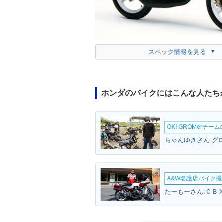
スペック情報を見る
ホンダのバイクにはこんな人たち
OKI GROMerチ
ちゃんゆきさん:グロ
A&W名護店バイク撮影
たーもーさん:ＣＢＸ