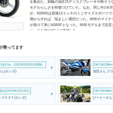
を集めた。前輪の油圧式ディスクブレーキや軽そう
モデルらしさを特徴づけていた。なお、同じ年の6月
が、NSR50は前後12インチのミニサイズスポーツ
側からすれば、悩ましい選択だった。89年のマイナ
が抜けて単にNS50Fとなった。90年モデルまで設
ペースを持つNS-1が登場した。
が乗ってます
ームの走行会（2020年9月20日開催）
OKI GROM
ム(ホンダ)
池田さん:グロ
会(2019年3月16日)
OKI GROM
４００Ｆ(ホンダ)
ひーとーさん: