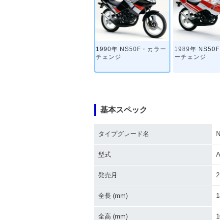
1990年 NS50F・カラー
1989年 NS5
チェンジ
ーチェンジ
基本スペック
タイプグレード名
N
型式
A
発売月
2
全長 (mm)
1
全高 (mm)
1