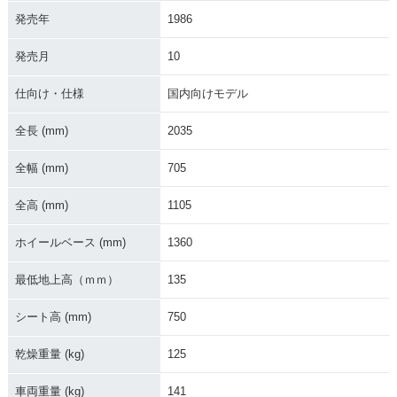
発売年
1986
1992年 NSR250R
1992年 NSR250R
1992年 NSR250R
発売月
10
SP・特別・限定仕様
SP・カラーチェンジ
SE・カラーチェンジ
仕向け・仕様
国内向けモデル
全長 (mm)
2035
全幅 (mm)
705
1992年 NSR250
1991年 NSR250R
1991年 NSR250
全高 (mm)
1105
R・カラーチェンジ
SE・追加
R・マイナーチェン
ジ
ホイールベース (mm)
1360
最低地上高（ｍｍ）
135
シート高 (mm)
750
乾燥重量 (kg)
125
1990年 NSR250R
1990年 NSR250R
1990年 NSR250
SP・マイナーチェン
SP・フルモデルチェ
R・フルモデルチェ
ジ
ンジ
ンジ
車両重量 (kg)
141