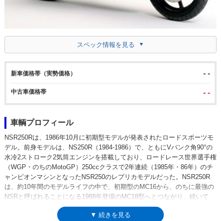
スペック情報を見る
- -
新車価格帯（実勢価格）
中古車価格帯
- -
車輌プロフィール
NSR250Rは、1986年10月に初期型モデルが発表されたロードスポーツモ
デル。前身モデルは、NS250R（1984-1986）で、ともにVバンク角90°の
水冷2ストローク2気筒エンジンを搭載しており、ロードレース世界選手権
（WGP・のちのMotoGP）250ccクラスで2年連続（1985年・86年）のチ
ャンピオンマシンとなったNSR250のレプリカモデルだった。NSR250R
は、約10年間のモデルライフの中で、初期型のMC16から、のちに最強の
NSRと呼ばれることになる1988年登場のMC18型へとつながり、続いて
MC21（1990年）、そして最終型のMC28（93年）と、レーサー直系モデ
▼ 続きを見る
ルらしい短いスパンでの進化を続けていった。また、その過程の中で、軽