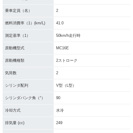
乗車定員（名）
2
燃料消費率（1）(km/L)
41.0
測定基準（1）
50km/h走行時
1989年 NSR250
1989年 NSR250R
1989年 NSR250
R・特別・限定仕様
SP・マイナーチェン
R・マイナーチェン
原動機型式
MC16E
ジ
ジ
原動機種類
2ストローク
気筒数
2
シリンダ配列
V型（L型）
1988年 NSR250R
1988年 NSR250
1987年 NSR250
シリンダバンク角（°）
90
SP・追加
R・フルモデルチェ
R・特別・限定仕様
ンジ
冷却方式
水冷
排気量 (cc)
249