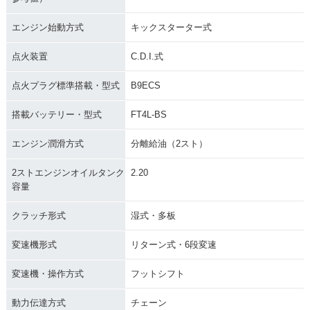
エンジン始動方式
キックスターター式
点火装置
C.D.I.式
点火プラグ標準搭載・型式
B9ECS
搭載バッテリー・型式
FT4L-BS
エンジン潤滑方式
分離給油（2スト）
2ストエンジンオイルタンク
2.20
容量
クラッチ形式
湿式・多板
変速機形式
リターン式・6段変速
変速機・操作方式
フットシフト
動力伝達方式
チェーン