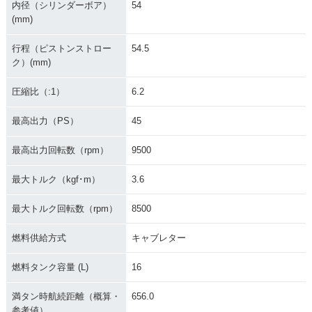
内径（シリンダーボア）
54
(mm)
1986年 NSR250
行程（ピストンストロー
54.5
R・新登場
ク）(mm)
圧縮比（:1）
6.2
最高出力（PS）
45
最高出力回転数（rpm）
9500
最大トルク（kgf･m）
3.6
最大トルク回転数（rpm）
8500
燃料供給方式
キャブレター
燃料タンク容量 (L)
16
満タン時航続距離（概算・
656.0
参考値）