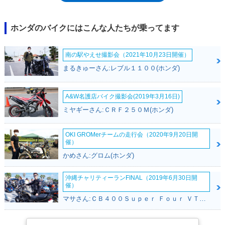
量なマグネシウム製ホイールやレーサーのような乾式クラッチなどを備え
たSP仕様やSE仕様をラインナップしていった。また、MC28では、量産
市販車として世界初となる、電子機能を持たせたPGMメモリーカード・
ホンダのバイクにはこんな人たちが乗ってます
システム（カードキー）を採用するなど、走行性能以外での技術的な進化
の実践車種ともなった。1996年発売モデルが最終型となった。
南の駅やえせ撮影会（2021年10月23日開催）
まるきゅーさん:レブル１１００(ホンダ)
A&W名護店バイク撮影会(2019年3月16日)
ミヤギーさん:ＣＲＦ２５０Ｍ(ホンダ)
OKI GROMerチームの走行会（2020年9月20日開
催）
かめさん:グロム(ホンダ)
沖縄チャリティーランFINAL（2019年6月30日開
催）
マサさん:ＣＢ４００Ｓｕｐｅｒ Ｆｏｕｒ ＶＴＥＣ ＳＰＥＣ２(ホンダ)