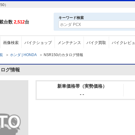
50）
キーワード検索
載台数
2,512
台
画像検索
バイクショップ
メンテナンス
バイク買取
バイクレビ
一覧
＞
ホンダ | HONDA
＞
NSR150のカタログ情報
タログ情報
新車価格帯（実勢価格）
- -