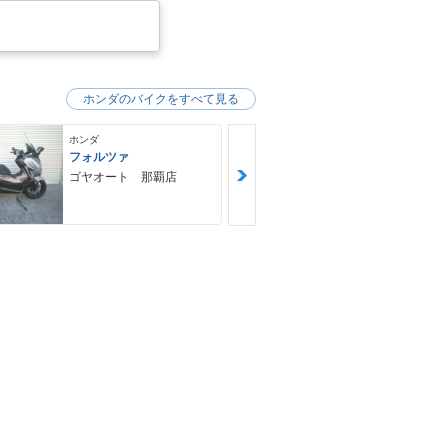
ホンダのバイクをすべて見る
ホンダ
ホンダ
フォルツァ
ＧＢ３５０Ｓ
ゴヤオート 那覇店
ＮＯＡＨ ｍ
ｙｃｌｅ Ｆ
Ｙ ノア・モ
クル・ファク