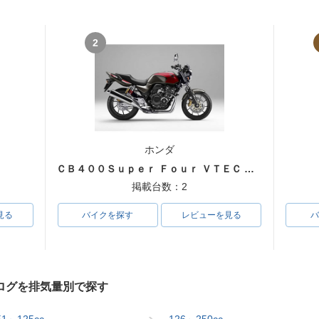
2
ホンダ
ＣＢ４００Ｓｕｐｅｒ Ｆｏｕｒ ＶＴＥＣ ＳＰＥＣ３
掲載台数：2
見る
バイクを探す
レビューを見る
バ
ログを排気量別で探す
51～125cc
126～250cc