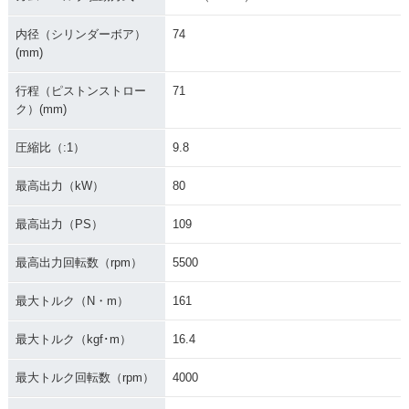
内径（シリンダーボア）
74
(mm)
行程（ピストンストロー
71
ク）(mm)
圧縮比（:1）
9.8
最高出力（kW）
80
最高出力（PS）
109
最高出力回転数（rpm）
5500
最大トルク（N・m）
161
最大トルク（kgf･m）
16.4
最大トルク回転数（rpm）
4000