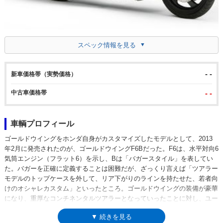
スペック情報を見る
- -
新車価格帯（実勢価格）
中古車価格帯
- -
車輌プロフィール
ゴールドウイングをホンダ自身がカスタマイズしたモデルとして、2013
年2月に発売されたのが、ゴールドウイングF6Bだった。F6は、水平対向6
気筒エンジン（フラット6）を示し、Bは「バガースタイル」を表してい
た。バガーを正確に定義することは困難だが、ざっくり言えば「ツアラー
モデルのトップケースを外して、リア下がりのラインを持たせた、若者向
けのオシャレカスタム」といったところ。ゴールドウイングの装備が豪華
になり、重厚なコンチネンタルツアラーとなっていったことに対し、ユー
ザーのすそ野を広げるという目的もあった。エンジンやミッションなど、
▼ 続きを見る
基本的な構成はゴールドウイングと同一で、F6Bでは、フロントスクリー