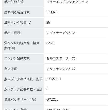
燃料供給方式
フューエルインジェクション
燃料供給装置形式
PGM-FI
燃料タンク容量 (L)
25
燃料（種類）
レギュラーガソリン
満タン時航続距離（概算・
525.0
参考値）
エンジン始動方式
セルフスターター式
点火装置
フルトランジスタ式
点火プラグ標準搭載・型式
BKR5E-11
点火プラグ必要本数・合計
6
搭載バッテリー・型式
GYZ20L
バッテリー容量
12V-20Ah 10HR