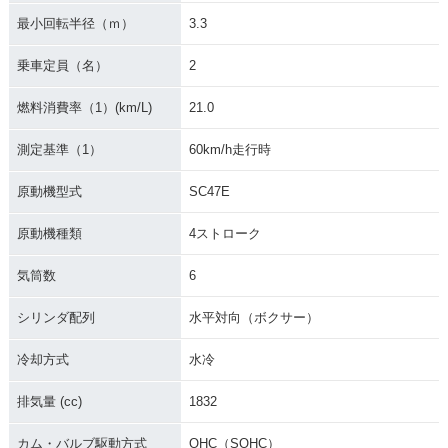
最小回転半径（ｍ）
3.3
乗車定員（名）
2
燃料消費率（1）(km/L)
21.0
測定基準（1）
60km/h走行時
原動機型式
SC47E
原動機種類
4ストローク
気筒数
6
シリンダ配列
水平対向（ボクサー）
冷却方式
水冷
排気量 (cc)
1832
カム・バルブ駆動方式
OHC（SOHC）