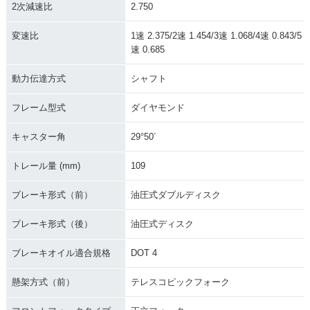
2次減速比
2.750
変速比
1速 2.375/2速 1.454/3速 1.068/4速 0.843/5
速 0.685
動力伝達方式
シャフト
フレーム型式
ダイヤモンド
キャスター角
29°50´
トレール量 (mm)
109
ブレーキ形式（前）
油圧式ダブルディスク
ブレーキ形式（後）
油圧式ディスク
ブレーキオイル適合規格
DOT 4
懸架方式（前）
テレスコピックフォーク