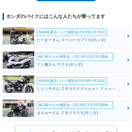
ンをショートタイプに変更し、トップボックスを取り除いていた。また、
バッセンジャー用のグラブレールとテールランプは、F6B独自のものとな
っていた。2014年12月発売の2015年モデルでマイナーチェンジを受け、
ホンダのバイクにはこんな人たちが乗ってます
電動リバースシステムを搭載。マフラーも新開発のものとなり、エンジン
の出力も向上した。その後、平成28年排出ガス規制の継続生産車への適用
A&W名護店バイク撮影会(2019年3月16日)
（2017年9月）を前にカタログ落ちしたが、ゴールドウイングF6Bが担っ
たバガースタイルの役回りは、2018年に行なわれたゴールドウイングの
たーまーさん:スーパーカブ７０(ホンダ)
モデルチェンジとともに、トップボックスを装備しなくなった「素の」ゴ
ールドウイングが引き受けることになった。
南の駅やえせ撮影会（2021年10月23日開催）
ぐし拠さん:ＰＣＸ(ホンダ)
A&W名護店バイク撮影会(2019年4月20日)
しょうやさん:ＣＢ４００Ｓｕｐｅｒ Ｆｏｕｒ ＶＴＥＣ ＳＰＥＣ３(ホンダ)
南の駅やえせ撮影会（2019年11月24日開催）
まちゅーさん:ＣＢ２５０Ｒ(ホンダ)