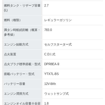
燃料タンク・リザーブ容量
2.7
(L)
燃料（種類）
レギュラーガソリン
満タン時航続距離（概算・
783.0
参考値）
エンジン始動方式
セルフスターター式
点火装置
C.D.I.式
点火プラグ標準搭載・型式
DPR8EA-9
搭載バッテリー・型式
YTX7L-BS
バッテリー容量
12V-8Ah
エンジン潤滑方式
ウェットサンプ式
エンジンオイル容量※全容
1.8