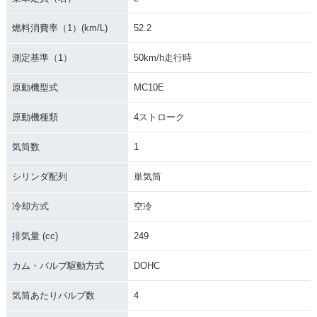
燃料消費率（1）(km/L)
52.2
測定基準（1）
50km/h走行時
原動機型式
MC10E
原動機種類
4ストローク
気筒数
1
シリンダ配列
単気筒
冷却方式
空冷
排気量 (cc)
249
カム・バルブ駆動方式
DOHC
気筒あたりバルブ数
4