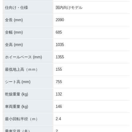
UBMAN・マイナー
UBMAN・マイナー
UBMAN・新登場
チェンジ
チェンジ
仕向け・仕様
国内向けモデル
全長 (mm)
2090
全幅 (mm)
685
全高 (mm)
1035
ホイールベース (mm)
1355
最低地上高（ｍｍ）
155
シート高 (mm)
755
乾燥重量 (kg)
132
車両重量 (kg)
146
最小回転半径（ｍ）
2.4
乗車定員（名）
2