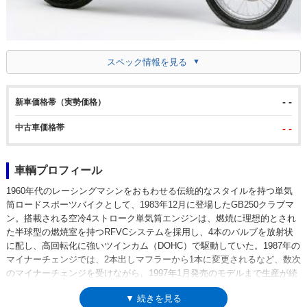
スペック情報を見る
- -
新車価格帯（実勢価格）
中古車価格帯
- -
車輌プロフィール
1960年代のレーシングマシンをおもわせる伝統的なスタイルを持つ単気
筒ロードスポーツバイクとして、1983年12月に登場したGB250クラブマ
ン。搭載される空冷4ストローク単気筒エンジンは、燃焼に理想的とされ
た半球型の燃焼室を持つRFVCシステムを採用し、4本のバルブを放射状
に配し、高回転化に強いツインカム（DOHC）で駆動していた。1987年の
マイナーチェンジでは、2本出しマフラーから1本に変更されるなど、数次
のマイナーチェンジを受けながら、1997年1月発売のモデルまで生産が続
けられた。1989年のチェンジでタンク形状などが大きく変わってから
▼ 続きを見る
は、とくに女性人気が高くなっていった印象だ。