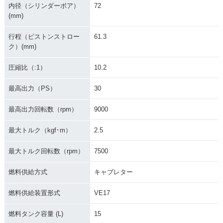
内径（シリンダーボア）
72
(mm)
行程（ピストンストロー
61.3
ク）(mm)
圧縮比（:1）
10.2
最高出力（PS）
30
最高出力回転数（rpm）
9000
最大トルク（kgf･m）
2.5
最大トルク回転数（rpm）
7500
燃料供給方式
キャブレター
燃料供給装置形式
VE17
燃料タンク容量 (L)
15