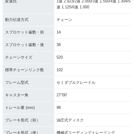
変速比
1速 2.923/2速 2.000/3速 1.550/4速 1.304/5
速 1.125/6速 1.000
動力伝達方式
チェーン
スプロケット歯数・前
14
スプロケット歯数・後
38
チェーンサイズ
520
標準チェーンリンク数
102
フレーム型式
セミダブルクレードル
キャスター角
27°00′
トレール量 (mm)
98
ブレーキ形式（前）
油圧式ディスク
ブレーキ形式（後）
機械式リーディングトレーリング