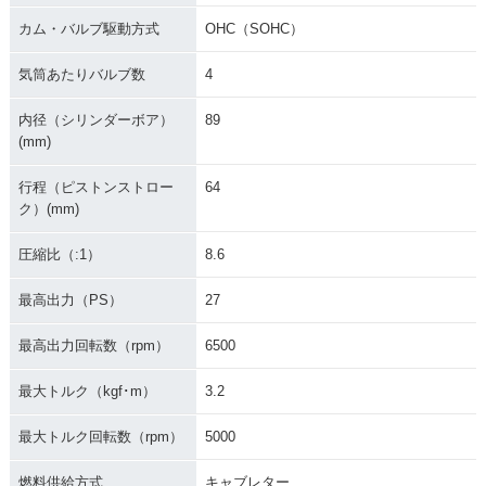
カム・バルブ駆動方式
OHC（SOHC）
気筒あたりバルブ数
4
内径（シリンダーボア）
89
(mm)
行程（ピストンストロー
64
ク）(mm)
圧縮比（:1）
8.6
最高出力（PS）
27
最高出力回転数（rpm）
6500
最大トルク（kgf･m）
3.2
最大トルク回転数（rpm）
5000
燃料供給方式
キャブレター