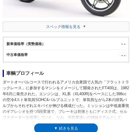
スペック情報を見る
- -
新車価格帯（実勢価格）
中古車価格帯
- -
車輌プロフィール
ダートオーバルコースで行われるアメリカ合衆国で人気の「フラットトラ
ックレース」に参加するマシンをイメージして開発されたFT400は、1982
年6月に発売された。エンジンは、XL系（XL400R)をベースにした398cc
の空冷4スト単気筒SOHC4バルブユニットで、単気筒ながら2本の排気バ
ルブからそれぞれエキパイが伸びる構成だった。ミッションは中低速重視
のギアレシオを持つ5段変速で、ブレーキは前後ともにディスク式。セル
フスターターを採用していた。なお、排気量違いの姉妹モデルとして、
FT500（497cc)もほぼ同時期に発売された。FT400/500の後、86年には
▼ 続きを見る
FTR250が登場。ここまでの3モデルは、大ヒットということにはならなか