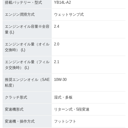
搭載バッテリー・型式
YB14L-A2
エンジン潤滑方式
ウェットサンプ式
エンジンオイル容量※全容
2.4
量 (L)
エンジンオイル量（オイル
2.0
交換時） (L)
エンジンオイル量（フィル
2.1
タ交換時） (L)
推奨エンジンオイル（SAE
10W-30
粘度）
クラッチ形式
湿式・多板
変速機形式
リターン式・5段変速
変速機・操作方式
フットシフト