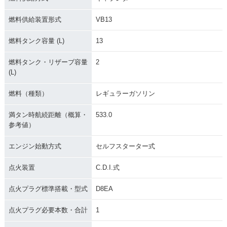
燃料供給装置形式
VB13
燃料タンク容量 (L)
13
燃料タンク・リザーブ容量
2
(L)
燃料（種類）
レギュラーガソリン
満タン時航続距離（概算・
533.0
参考値）
エンジン始動方式
セルフスターター式
点火装置
C.D.I.式
点火プラグ標準搭載・型式
D8EA
点火プラグ必要本数・合計
1