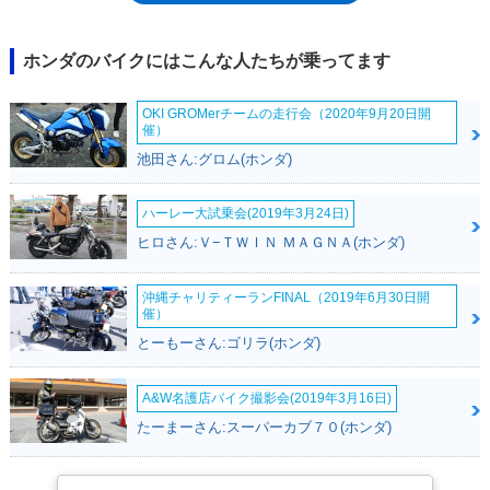
ったが、1990年代末のトラッカーカスタムブームにより、突如人気モデ
ルとなり、FTR(223）というFTR250の「セルフレプリカ」が登場した。
FT400/500は。その始祖として記憶に残るモデルとなった。
ホンダのバイクにはこんな人たちが乗ってます
OKI GROMerチームの走行会（2020年9月20日開
催）
池田さん:グロム(ホンダ)
ハーレー大試乗会(2019年3月24日)
ヒロさん:Ｖ−ＴＷＩＮ ＭＡＧＮＡ(ホンダ)
沖縄チャリティーランFINAL（2019年6月30日開
催）
とーもーさん:ゴリラ(ホンダ)
A&W名護店バイク撮影会(2019年3月16日)
たーまーさん:スーパーカブ７０(ホンダ)