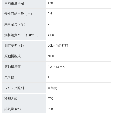
車両重量 (kg)
170
最小回転半径（ｍ）
2.6
乗車定員（名）
2
燃料消費率（1）(km/L)
41.0
測定基準（1）
60km/h走行時
原動機型式
ND01E
原動機種類
4ストローク
気筒数
1
シリンダ配列
単気筒
冷却方式
空冷
排気量 (cc)
398