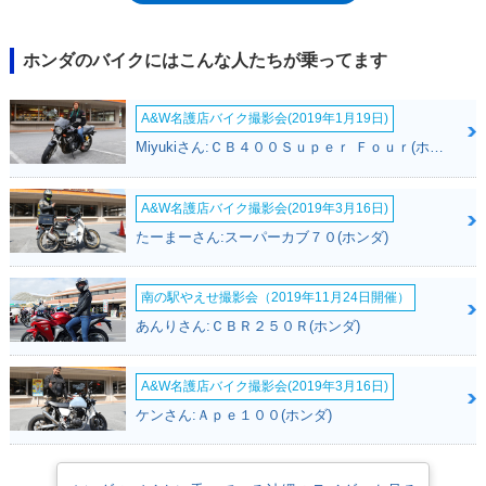
ターショーで、その2年後（2007年）のショーには「市販予定」として出
品。半年後の2008年春に発売された。サメのようなスタイリングや、
680ccのVツインエンジン、もっとも肝心の油圧機械式無段変速機構な
ホンダのバイクにはこんな人たちが乗ってます
ど、基本的な構成は、コンセプトモデルそのままだった。革新的なオート
マチックトランスミッションを搭載し、話題をさらったものの、DN-01は
A&W名護店バイク撮影会(2019年1月19日)
翌年にカラーチェンジを行ったあと、早々とラインナップから外れていっ
た。しかしながら、二輪車のオートマミッションとして、ホンダは、
Miyukiさん:ＣＢ４００Ｓｕｐｅｒ Ｆｏｕｒ(ホンダ)
2009年9月にDCT（デュアルクラッチトランスミッション）を発表。
VFR1200F（2010年）以降、複数のモデルに搭載され、エアラ以来の悲
願、「オートマの大型スポーツバイクというジャンルの普及」は達成され
A&W名護店バイク撮影会(2019年3月16日)
た。DN-01がラインナップされていた当時、日本のAT限定大型二輪免許に
たーまーさん:スーパーカブ７０(ホンダ)
は、650ccまでという制限があり、オートマ車ながら、（制限なしの）大
型二輪免許が必要だった。［追記］AT限定大型二輪免許は、2019年12月1
日から施行された道路交通法施行令の一部改正に伴い、従来の「総排気量
南の駅やえせ撮影会（2019年11月24日開催）
0.650リットル以下」という限定が撤廃され、排気量の上限なく、クラッ
あんりさん:ＣＢＲ２５０Ｒ(ホンダ)
チ操作を必要としない車両を運転することが可能になった。よって、DN-
01は発売から10年以上を経て、AT限定免許で運転することが可能になっ
た。
A&W名護店バイク撮影会(2019年3月16日)
ケンさん:Ａｐｅ１００(ホンダ)