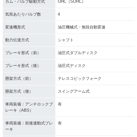
カム・バルブ駆動方式
OHC（SOHC）
気筒あたりバルブ数
4
変速機形式
油圧機械式・無段自動変速
動力伝達方式
シャフト
ブレーキ形式（前）
油圧式ダブルディスク
ブレーキ形式（後）
油圧式ディスク
懸架方式（前）
テレスコピックフォーク
懸架方式（後）
スイングアーム式
車両装備：アンチロックブ
有
レーキ（ABS）
車両装備：前後連動式ブレ
有
ーキ