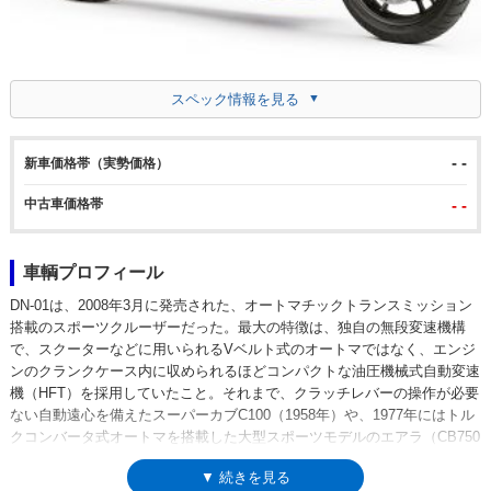
スペック情報を見る
- -
新車価格帯（実勢価格）
中古車価格帯
- -
車輌プロフィール
DN-01は、2008年3月に発売された、オートマチックトランスミッション
搭載のスポーツクルーザーだった。最大の特徴は、独自の無段変速機構
で、スクーターなどに用いられるVベルト式のオートマではなく、エンジ
ンのクランクケース内に収められるほどコンパクトな油圧機械式自動変速
機（HFT）を採用していたこと。それまで、クラッチレバーの操作が必要
ない自動遠心を備えたスーパーカブC100（1958年）や、1977年にはトル
クコンバータ式オートマを搭載した大型スポーツモデルのエアラ（CB750
フォア系）を発売したように、二輪車のオートマチック化に取り組んでき
▼ 続きを見る
たホンダらしい、新しい提案だった。初出は発売から2年半前の東京モー