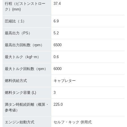
行程（ピストンストロー
37.4
ク）(mm)
圧縮比（:1）
6.9
最高出力（PS）
5.2
最高出力回転数（rpm）
6500
最大トルク（kgf･m）
0.6
最大トルク回転数（rpm）
6000
燃料供給方式
キャブレター
燃料タンク容量 (L)
3
満タン時航続距離（概算・
225.0
参考値）
エンジン始動方式
セルフ・キック 併用式