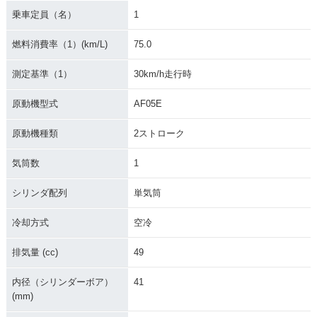
乗車定員（名）
1
燃料消費率（1）(km/L)
75.0
測定基準（1）
30km/h走行時
原動機型式
AF05E
原動機種類
2ストローク
気筒数
1
シリンダ配列
単気筒
冷却方式
空冷
排気量 (cc)
49
内径（シリンダーボア）
41
(mm)