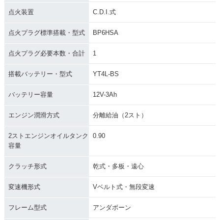
点火装置
C.D.I.式
点火プラグ標準搭載・型式
BP6HSA
点火プラグ必要本数・合計
1
搭載バッテリー・型式
YT4L-BS
バッテリー容量
12V-3Ah
エンジン潤滑方式
分離給油（2スト）
2ストエンジンオイルタンク
0.90
容量
クラッチ形式
乾式・多板・遠心
変速機形式
Vベルト式・無段変速
フレーム型式
アンダボーン