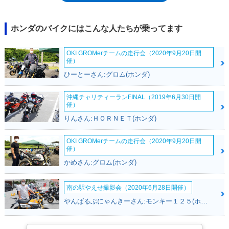
され（別項）、シリーズ展開が始まった。※なお、正式な車名表記は
「DJ・1」ながら、Jと1の間が中黒（・）ではなくハイフン（-）で繋が
れることがあるため、ここでは併記した。
ホンダのバイクにはこんな人たちが乗ってます
OKI GROMerチームの走行会（2020年9月20日開
催）
ひーとーさん:グロム(ホンダ)
沖縄チャリティーランFINAL（2019年6月30日開
催）
りんさん:ＨＯＲＮＥＴ(ホンダ)
OKI GROMerチームの走行会（2020年9月20日開
催）
かめさん:グロム(ホンダ)
南の駅やえせ撮影会（2020年6月28日開催）
やんばるぶにゃんきーさん:モンキー１２５(ホンダ)