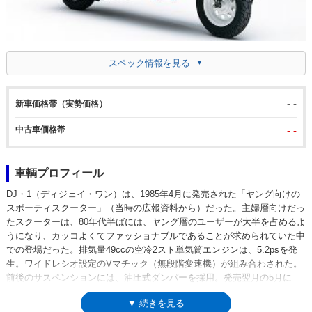
スペック情報を見る
- -
新車価格帯（実勢価格）
中古車価格帯
- -
車輌プロフィール
DJ・1（ディジェイ・ワン）は、1985年4月に発売された「ヤング向けの
スポーティスクーター」（当時の広報資料から）だった。主婦層向けだっ
たスクーターは、80年代半ばには、ヤング層のユーザーが大半を占めるよ
うになり、カッコよくてファッショナブルであることが求められていた中
での登場だった。排気量49ccの空冷2スト単気筒エンジンは、5.2psを発
生。ワイドレシオ設定のVマチック（無段階変速機）が組み合わされた。
前後のサスペンションには、油圧式ダンパーを採用。発売翌月の5月に
は、レッグシールド内側にインナーボックスを備えた「ウイングスペシャ
▼ 続きを見る
ルエディション」もラインナップされた。1986年3月にはDJ・1Rが追加