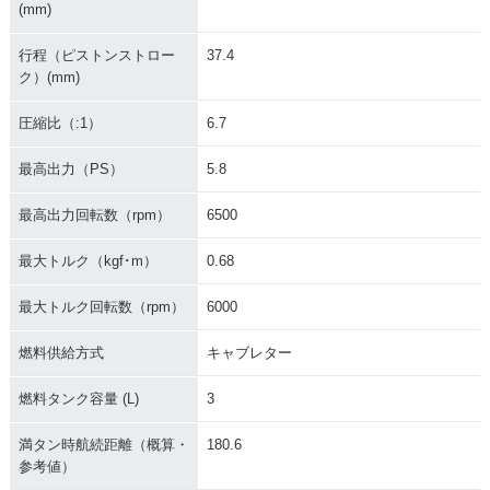
(mm)
行程（ピストンストロー
37.4
ク）(mm)
圧縮比（:1）
6.7
最高出力（PS）
5.8
最高出力回転数（rpm）
6500
最大トルク（kgf･m）
0.68
最大トルク回転数（rpm）
6000
燃料供給方式
キャブレター
燃料タンク容量 (L)
3
満タン時航続距離（概算・
180.6
参考値）