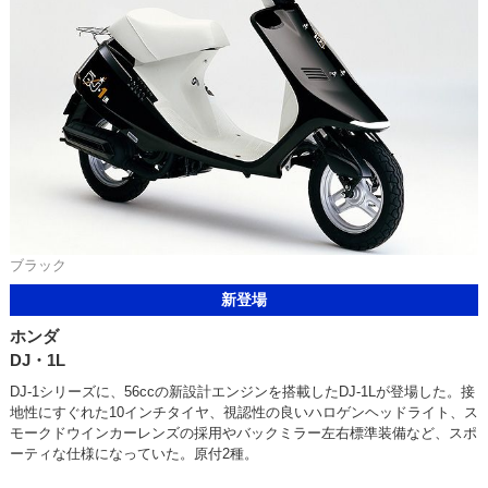
ブラック
新登場
ホンダ
DJ・1L
DJ-1シリーズに、56ccの新設計エンジンを搭載したDJ-1Lが登場した。接
地性にすぐれた10インチタイヤ、視認性の良いハロゲンヘッドライト、ス
モークドウインカーレンズの採用やバックミラー左右標準装備など、スポ
ーティな仕様になっていた。原付2種。