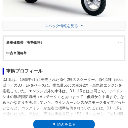
スペック情報を見る
- -
新車価格帯（実勢価格）
中古車価格帯
- -
車輌プロフィール
DJ-1Lは、1986年6月に発売された原付2種のスクーター。原付1種（50cc
以下）のDJ・1Rをベースに、排気量56ccの空冷2スト単気筒エンジンを
搭載していた。エンジン以外の車体は、DJ・1Rとほぼ同じで、ワイドレ
シオの無段階変速機（Vマチック）とあいまって、低速から中速まで、な
めらかな走りを実現していた。ウインカーレンズがスモークタイプだった
ところと、バックミラーが左右に標準装備されていたことは、DJ・1Rと
の違いだった。※なお、正式な車名表記は「DJ・1L」ながら、Jと1の間
が中黒（・）ではなくハイフン（-）で繋がれることがあるため、ここで
▼ 続きを見る
は併記した。