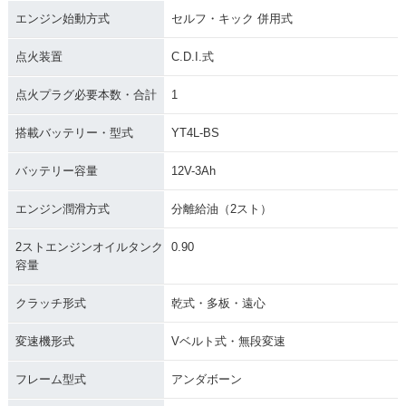
エンジン始動方式
セルフ・キック 併用式
点火装置
C.D.I.式
点火プラグ必要本数・合計
1
搭載バッテリー・型式
YT4L-BS
バッテリー容量
12V-3Ah
エンジン潤滑方式
分離給油（2スト）
2ストエンジンオイルタンク
0.90
容量
クラッチ形式
乾式・多板・遠心
変速機形式
Vベルト式・無段変速
フレーム型式
アンダボーン