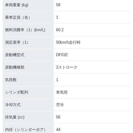
車両重量 (kg)
59
乗車定員（名）
1
燃料消費率（1）(km/L)
60.2
測定基準（1）
50km/h走行時
原動機型式
DF01E
原動機種類
2ストローク
気筒数
1
シリンダ配列
単気筒
冷却方式
空冷
排気量 (cc)
56
内径（シリンダーボア）
44