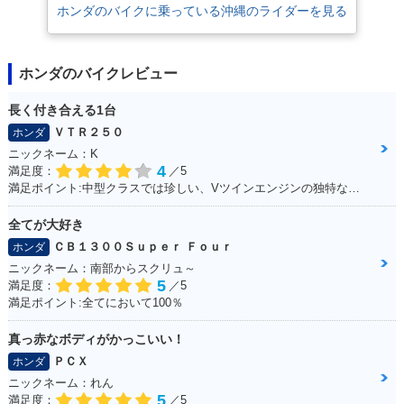
ホンダのバイクに乗っている沖縄のライダーを見る
ホンダのバイクレビュー
長く付き合える1台
ＶＴＲ２５０
ホンダ
ニックネーム：K
4
満足度：
／5
満足ポイント:中型クラスでは珍しい、Vツインエンジンの独特なエンジンサウンドは走っていて気持ちが良い。燃費、運動性能、乗り心地と、どれを取っても優秀で、街乗りからツーリングまで1台でこなせてしまう優等生。
全てが大好き
ＣＢ１３００Ｓｕｐｅｒ Ｆｏｕｒ
ホンダ
ニックネーム：南部からスクリュ～
5
満足度：
／5
満足ポイント:全てにおいて100％
真っ赤なボディがかっこいい！
ＰＣＸ
ホンダ
ニックネーム：れん
5
満足度：
／5