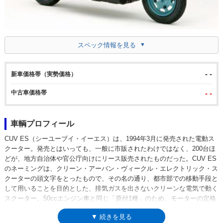
スペック情報を見る
- -
新車価格帯（実勢価格）
中古車価格帯
- -
車輌プロフィール
CUV ES（シーユーブイ・イーエス）は、1994年3月に発売された電動ス
クーター。発売とはいっても、一般に市販されたわけではなく、200台ほ
どが、地方自治体や官公庁向けにリース販売されたものだった。CUV ES
のネーミングは、クリーン・アーバン・ヴィークル・エレクトリック・ス
クーターの頭文字をとったもので、その名の通り、都市部での移動手段と
して用いることを目的とした、排気ガスを出さないクリーンな電気で動く
スクーター。50ccエンジン車と同じ「原付1種」のため、モーターの定格
出力は0.58kWで、通常のスクーター同様にVベルト式の無段変速機を採
▼ 続きを見る
用。動力用のニッカド電池はフロアステップ下に格納され、フル充電で