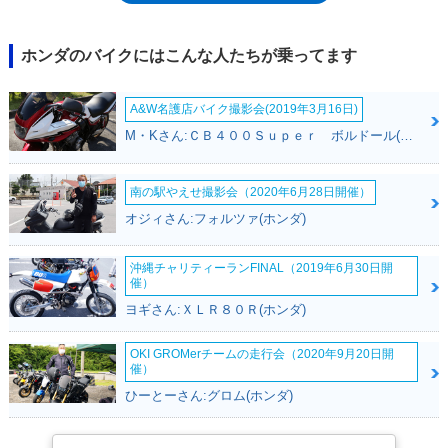
61kmの走行が可能だった（30km/h定地走行時）。なお、メットインスペ
ースも装備。
ホンダのバイクにはこんな人たちが乗ってます
A&W名護店バイク撮影会(2019年3月16日)
M・Kさん:ＣＢ４００Ｓｕｐｅｒ ボルドール(ホンダ)
南の駅やえせ撮影会（2020年6月28日開催）
オジィさん:フォルツァ(ホンダ)
沖縄チャリティーランFINAL（2019年6月30日開
催）
ヨギさん:ＸＬＲ８０Ｒ(ホンダ)
OKI GROMerチームの走行会（2020年9月20日開
催）
ひーとーさん:グロム(ホンダ)