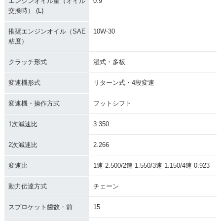
エンジンオイル量（オイル
0.9
交換時） (L)
推奨エンジンオイル（SAE
10W-30
粘度）
クラッチ形式
湿式・多板
変速機形式
リターン式・4段変速
変速機・操作方式
フットシフト
1次減速比
3.350
2次減速比
2.266
変速比
1速 2.500/2速 1.550/3速 1.150/4速 0.923
動力伝達方式
チェーン
スプロケット歯数・前
15