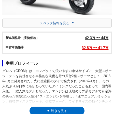
スペック情報を見る
42.3
〜 44
新車価格帯（実勢価格）
万
万
中古車価格帯
32.8
〜 41.7
万
万
車輌プロフィール
グロム（GROM）は、コンパクトで扱いやすい車体サイズに、大型スポー
ツモデルを彷彿させる本格的な装備を持つ原付2種スポーツとして、2013
年6月に発売された。先に生産国のタイで発売され（2013年1月）、その
人気ぶりが日本にも伝わっていたタイミングだったこともあって、国内導
入後、一躍人気モデルとなった。エンジンは現地のカブ系モデルでも定評
のあった横型125cc空冷4ストエンジンを搭載し、4速マニュアルミッショ
ン、前後ディスクブレーキ、倒立フォーク、ワイドサイズの12インチホイ
ールが組み合わされていた。2016年には外装系を一新し、スクエアを基
▼ 続きを見る
調としたデザインとなるが、基本構成は不変のまま。2018年モデルで、