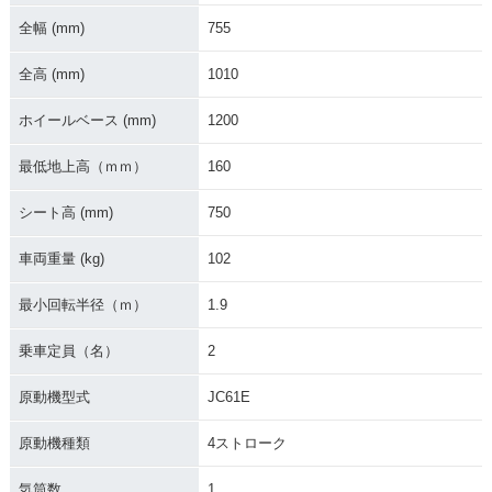
ラーチェンジ
イナーチェンジ
F・マイナーチェン
全幅 (mm)
755
ジ
全高 (mm)
1010
ホイールベース (mm)
1200
最低地上高（ｍｍ）
160
2015年 GROM・カ
2014年 GROM・マ
2013年 GROM・新
シート高 (mm)
750
ラーチェンジ
イナーチェンジ
登場
車両重量 (kg)
102
最小回転半径（ｍ）
1.9
乗車定員（名）
2
2013年 MSX125
原動機型式
JC61E
原動機種類
4ストローク
気筒数
1