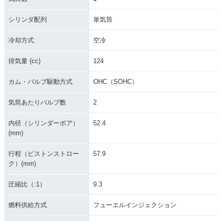
シリンダ配列
単気筒
冷却方式
空冷
排気量 (cc)
124
カム・バルブ駆動方式
OHC（SOHC）
気筒あたりバルブ数
2
内径（シリンダーボア）
52.4
(mm)
行程（ピストンストロー
57.9
ク）(mm)
圧縮比（:1）
9.3
燃料供給方式
フューエルインジェクション