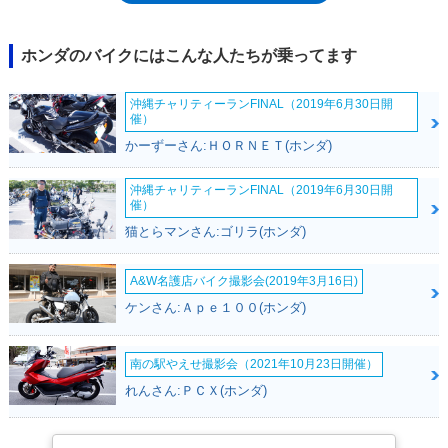
日本の平成28年排出ガス規制に適合し、型式が初期モデル以来のEBJ-
JC61から、2BJ-JC75になった。見た目の変更と型式の変更が同じタイミ
ングではないので、注意が必要。2020年10月21日、欧州向けの2021年モ
ホンダのバイクにはこんな人たちが乗ってます
デルとして、新しいグロムが発表された。スタイリングを一新し、エンジ
ンはロングストローク傾向を強め、ミッションは5速マニュアルに変更さ
沖縄チャリティーランFINAL（2019年6月30日開
れた。フロントABSも装備。翌2021年3月からは日本市場でも発売された
催）
（2BJ-JC92）。2023年6月には、平成32年（令和2年）排出ガス規制をク
かーずーさん:ＨＯＲＮＥＴ(ホンダ)
リアした。2024年3月には、タンクシュラウドやサイドカバーなどの外装
パーツを変更するマイナーチェンジを受けた。※車名のGROM（グロム）
は、GROMMETという英語を短縮したもの。GROMMETには、もとの意
沖縄チャリティーランFINAL（2019年6月30日開
催）
味から外れて、俗語として、サーフィンやスケートボードなどの横乗り系
スポーツフリークを指すことがある。若者たちの遊び道具、ファッション
猫とらマンさん:ゴリラ(ホンダ)
の一部に、との意図が込められたものだ。生産国のタイや欧州では
「MSX125」という名称で販売された。
A&W名護店バイク撮影会(2019年3月16日)
ケンさん:Ａｐｅ１００(ホンダ)
南の駅やえせ撮影会（2021年10月23日開催）
れんさん:ＰＣＸ(ホンダ)