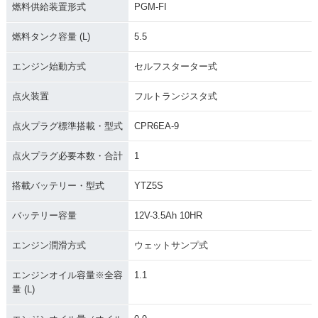
燃料供給装置形式
PGM-FI
燃料タンク容量 (L)
5.5
エンジン始動方式
セルフスターター式
点火装置
フルトランジスタ式
点火プラグ標準搭載・型式
CPR6EA-9
点火プラグ必要本数・合計
1
搭載バッテリー・型式
YTZ5S
バッテリー容量
12V-3.5Ah 10HR
エンジン潤滑方式
ウェットサンプ式
エンジンオイル容量※全容
1.1
量 (L)