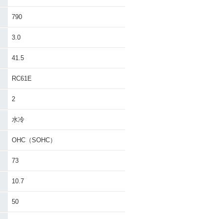
790
3.0
41.5
RC61E
2
水冷
OHC（SOHC）
73
10.7
50