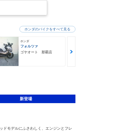
ホンダのバイクをすべて見る
ホンダ
ホンダ
フォルツァ
ＧＢ３５０Ｓ
ゴヤオート 那覇店
ＮＯＡＨ ｍ
ｙｃｌｅ Ｆ
Ｙ ノア・モ
クル・ファク
新登場
ッドモデルにふさわしく、エンジンとフレ