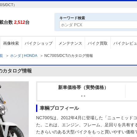
S/DCT）
キーワード検索
載台数
2,512
台
画像検索
バイクショップ
メンテナンス
バイク買取
バイクレビ
一覧
＞
ホンダ | HONDA
＞
NC700S/DCTのカタログ情報
Tのカタログ情報
新車価格帯（実勢価格）
- -
車輌プロフィール
NC700Sは、2012年4月に登場した「ニューミッ
た。これは、エンジン、フレーム、足回りを共有す
たきらいのある大型バイクをもっと買いやすい価格