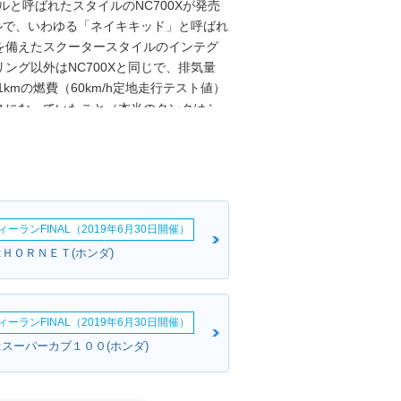
ルと呼ばれたスタイルのNC700Xが発売
デルで、いわゆる「ネイキキッド」と呼ばれ
)を備えたスクータースタイルのインテグ
ング以外はNC700Xと同じで、排気量
kmの燃費（60km/h定地走行テスト値）
スになっていたこと（本当のタンクはシ
様もラインナップされ、6月には、インテ
ラッチトランスミッション（DCT）装
月には、後継モデルのNC750Sへとバト
9年12月1日から施行された道路交通法施
リットル以下」という限定が撤廃され、排気
ーランFINAL（2019年6月30日開催）
運転することが可能になった。よって、
ション）搭載モデルは、AT限定免許でも運
:ＨＯＲＮＥＴ(ホンダ)
ーランFINAL（2019年6月30日開催）
:スーパーカブ１００(ホンダ)