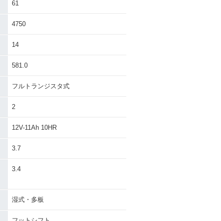
61
4750
14
581.0
フルトランジスタ式
2
12V-11Ah 10HR
3.7
）
3.4
湿式・多板
フットシフト