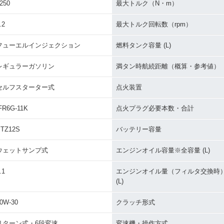
250
最大トルク（N・m）
.2
最大トルク回転数（rpm）
フューエルインジェクション
燃料タンク容量 (L)
レギュラーガソリン
満タン時航続距離（概算・参考値）
セルフスターター式
点火装置
FR6G-11K
点火プラグ必要本数・合計
TZ12S
バッテリー容量
ウェットサンプ式
エンジンオイル容量※全容量 (L)
.1
エンジンオイル量（フィルタ交換時
(L)
0W-30
クラッチ形式
リターン式・6段変速
変速機・操作方式