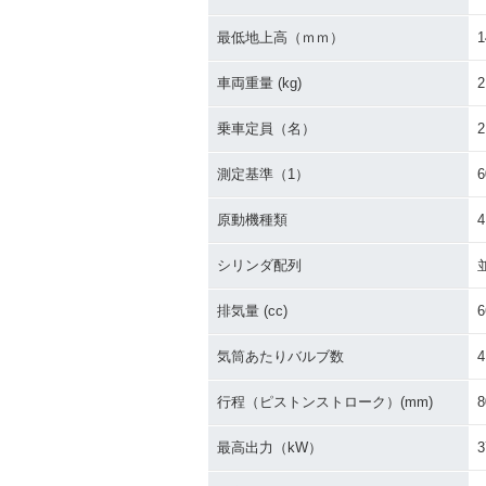
最低地上高（ｍｍ）
1
車両重量 (kg)
2
乗車定員（名）
2
測定基準（1）
原動機種類
シリンダ配列
排気量 (cc)
6
気筒あたりバルブ数
4
行程（ピストンストローク）(mm)
8
最高出力（kW）
3