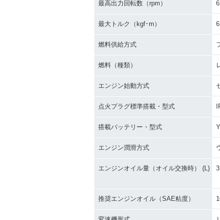
最高出力回転数（rpm）
6
最大トルク（kgf･m）
6
燃料供給方式
燃料（種類）
エンジン始動方式
点火プラグ標準搭載・型式
I
搭載バッテリー・型式
Y
エンジン潤滑方式
エンジンオイル量（オイル交換時） (L)
3
推奨エンジンオイル（SAE粘度）
1
変速機形式