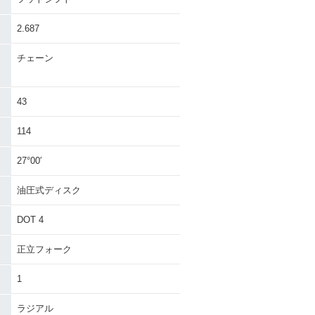
2.687
チェーン
43
114
27°00′
油圧式ディスク
DOT 4
正立フォーク
1
ラジアル