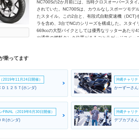
NC700Sの2か月前には、当時クロスオーバースタイ
されていた。NC700Sは、カウルなしスポーツモ
たスタイル。この2台と、有段式自動変速機（DCT
ラを含め、3台でNCのシリーズを構成した。スタイリ
669ccの大型バイクとしては優秀なリッターあたり41
や通常の燃料タンク位置がまるごとラゲッジスペー
ート下）など、共通だった。4月の登場時にABS仕
グラに採用されていた有段式自動変速機のデュアルク
が乗ってます
備モデルも設定された。それから1年半後の2014年1
ンを渡した。［追記］AT限定大型二輪免許は、201
行令の一部改正に伴い、従来の「総排気量0.650
2019年11月24日開催）
沖縄チャリティ
量の上限なく、クラッチ操作を必要としない車両を
NC700SのDCT（デュアルクラッチトランスミッ
ＣＤ１２５Ｔ(ホンダ)
かーずーさん
転することが可能になった。
INAL（2019年6月30日開催）
沖縄チャリティ
Ｒ(ホンダ)
デブカブさん