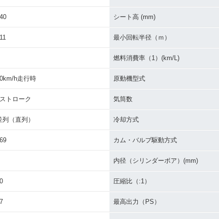
40
シート高 (mm)
11
最小回転半径（ｍ）
燃料消費率（1）(km/L)
60km/h走行時
原動機型式
4ストローク
気筒数
並列（直列）
冷却方式
69
カム・バルブ駆動方式
内径（シリンダーボア）(mm)
0
圧縮比（:1）
7
最高出力（PS）