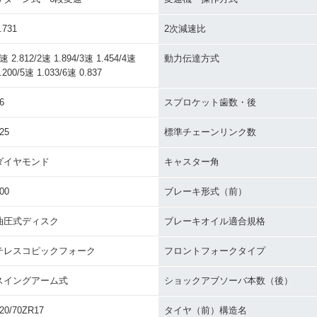
.731
2次減速比
速 2.812/2速 1.894/3速 1.454/4速
動力伝達方式
.200/5速 1.033/6速 0.837
6
スプロケット歯数・後
25
標準チェーンリンク数
ダイヤモンド
キャスター角
00
ブレーキ形式（前）
油圧式ディスク
ブレーキオイル適合規格
テレスコピックフォーク
フロントフォークタイプ
スイングアーム式
ショックアブソーバ本数（後）
20/70ZR17
タイヤ（前）構造名