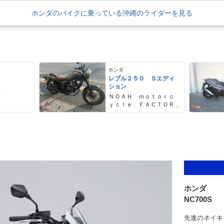
ホンダのバイクに乗っている沖縄のライダーを見る
ホンダ
レブル２５０ Ｓエディ
ション
売
ＮＯＡＨ ｍｏｔｏｒｃ
ｙｃｌｅ ＦＡＣＴＯＲ
Ｙ ノア・モーターサイ
クル・ファクトリー
ホンダ
NC700S
先進のネイキ