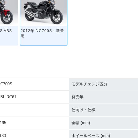
S ABS
2012年 NC700S・新登
場
C700S
モデルチェンジ区分
BL-RC61
発売年
仕向け・仕様
195
全幅 (mm)
130
ホイールベース (mm)