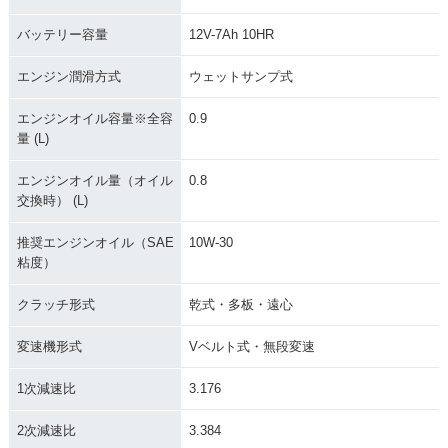
バッテリー容量
12V-7Ah 10HR
エンジン潤滑方式
ウェットサンプ式
エンジンオイル容量※全容
0.9
量 (L)
エンジンオイル量（オイル
0.8
交換時） (L)
推奨エンジンオイル（SAE
10W-30
粘度）
クラッチ形式
乾式・多板・遠心
変速機形式
Vベルト式・無段変速
1次減速比
3.176
2次減速比
3.384