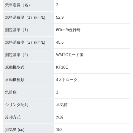
乗車定員（名）
2
燃料消費率（1）(km/L)
52.9
測定基準（1）
60km/h走行時
燃料消費率（2）(km/L)
45.6
測定基準（2）
WMTCモード値
原動機型式
KF18E
原動機種類
4ストローク
気筒数
1
シリンダ配列
単気筒
冷却方式
水冷
排気量 (cc)
152