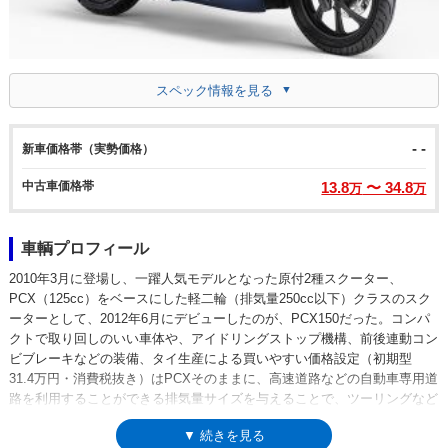
スペック情報を見る
- -
新車価格帯（実勢価格）
中古車価格帯
13.8
〜 34.8
万
万
車輌プロフィール
2010年3月に登場し、一躍人気モデルとなった原付2種スクーター、
PCX（125cc）をベースにした軽二輪（排気量250cc以下）クラスのスク
ーターとして、2012年6月にデビューしたのが、PCX150だった。コンパ
クトで取り回しのいい車体や、アイドリングストップ機構、前後連動コン
ビブレーキなどの装備、タイ生産による買いやすい価格設定（初期型
31.4万円・消費税抜き）はPCXそのままに、高速道路などの自動車専用道
路を利用することができる排気量サイズを与えることで、ツーリングなど
での利便性が高めたバリエーションモデルだった。2014年にフルモデル
▼ 続きを見る
チェンジが行われ、ともに新しくなったPCX（125cc）同様に、外観は一