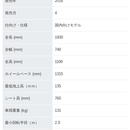
発売年
2016
2016年 PCX150・
2015年 PCX150・
2014年 PCX150・
発売月
4
カラーチェンジ
カラーチェンジ
フルモデルチェンジ
仕向け・仕様
国内向けモデル
全長 (mm)
1930
全幅 (mm)
740
2013年 PCX150・
2012年 PCX150・
全高 (mm)
1100
カラーチェンジ
新登場
ホイールベース (mm)
1315
最低地上高（ｍｍ）
135
シート高 (mm)
760
車両重量 (kg)
131
最小回転半径（ｍ）
2.0