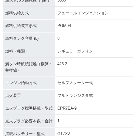
最大トルク回転数（rpm）
5000
燃料供給方式
フューエルインジェクション
燃料供給装置形式
PGM-FI
燃料タンク容量 (L)
8
燃料（種類）
レギュラーガソリン
満タン時航続距離（概算・
423.2
参考値）
エンジン始動方式
セルフスターター式
点火装置
フルトランジスタ式
点火プラグ標準搭載・型式
CPR7EA-9
点火プラグ必要本数・合計
1
搭載バッテリー・型式
GTZ8V