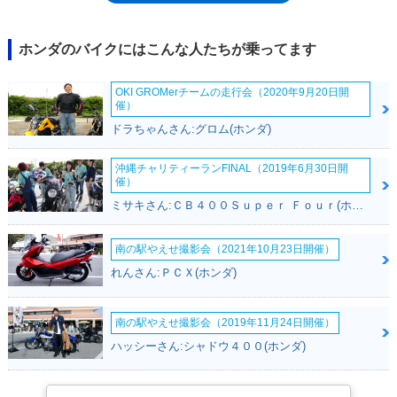
新され、灯火類のオールLED化、燃料タンク容量の大型化（5.9Lから8.0L
へ）などの変更を受けてた。その4年後の2018年4月にもフルモデルチェ
ンジを受け、フロントマスクからリアカウルまで、連続的に変化する曲面
ホンダのバイクにはこんな人たちが乗ってます
で構成されたデザインを得るとともに、スマートキーシステムの採用やア
クセサリーソケットの装備などの充実化が図られた。また、ABS仕様車も
OKI GROMerチームの走行会（2020年9月20日開
設定された。
催）
ドラちゃんさん:グロム(ホンダ)
沖縄チャリティーランFINAL（2019年6月30日開
催）
ミサキさん:ＣＢ４００Ｓｕｐｅｒ Ｆｏｕｒ(ホンダ)
南の駅やえせ撮影会（2021年10月23日開催）
れんさん:ＰＣＸ(ホンダ)
南の駅やえせ撮影会（2019年11月24日開催）
ハッシーさん:シャドウ４００(ホンダ)