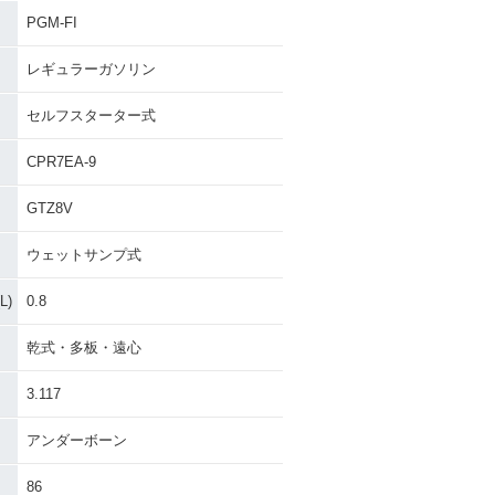
PGM-FI
レギュラーガソリン
セルフスターター式
CPR7EA-9
GTZ8V
ウェットサンプ式
)
0.8
乾式・多板・遠心
3.117
アンダーボーン
86