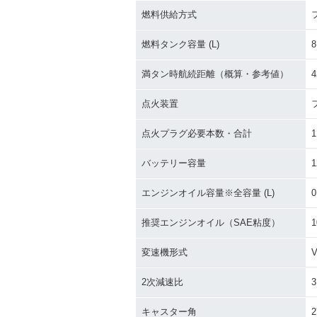
燃料供給方式
燃料タンク容量 (L)
8
満タン時航続距離（概算・参考値）
4
点火装置
点火プラグ必要本数・合計
1
バッテリー容量
1
エンジンオイル容量※全容量 (L)
0
推奨エンジンオイル（SAE粘度）
1
変速機形式
2次減速比
3
キャスター角
2