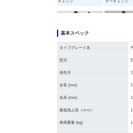
チェンジ
ナーチェンジ
基本スペック
タイプグレード名
2020年 PCX・特別・限
2018年 PCX
定仕様
ルチェンジ
型式
E
発売月
2
全長 (mm)
1
全高 (mm)
1
2014年 PCX・フルモデ
2012年 PCX Sp
ルチェンジ
dition・特別
最低地上高（ｍｍ）
1
車両重量 (kg)
1