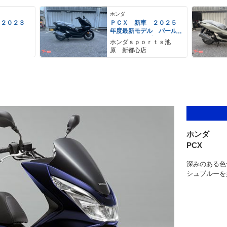
ホンダ
 ２０２３
ＰＣＸ 新車 ２０２５
年度最新モデル パール
マゼラニックブラック
ホンダｓｐｏｒｔｓ池
ハンドルカバー ＵＳ
原 新都心店
Ｂ ＴｙｐｅＣソケッ
ト スマートキー
ホンダ
PCX
深みのある色
シュブルーを