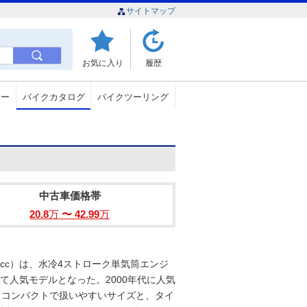
サイトマップ
お気に入り
履歴
ュー
バイクカタログ
バイクツーリング
中古車価格帯
20.8
万
〜 42.99
万
25cc）は、水冷4ストローク単気筒エンジ
て人気モデルとなった。2000年代に人気
わりコンパクトで扱いやすいサイズと、タイ