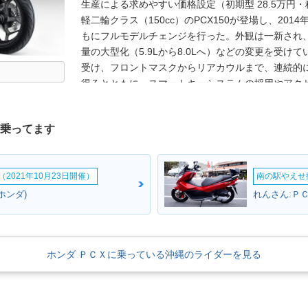
生産による求めやすい価格設定（初期型 28.5万円・
軽二輪クラス（150cc）のPCX150が登場し、2014
もにフルモデルチェンジを行った。外観は一新され、
量の大型化（5.9Lから8.0Lへ）などの変更を受け
受け、フロントマスクからリアカウルまで、連続的
得るとともに、スマートキーシステムの採用やアク
図られた。2020年11月、欧州にて、3度目のフル
ことが発表された。ここでは、エンジンを一新。ホ
が乗ってます
（トラクションコントロール）も搭載され、リアホイ
ヤ幅は前後ともアップ）。この4世代目のPCXは、20
から販売された。2023年1月発売モデルで、平成3
2021年10月23日開催）
南の駅やえせ撮
2024年11月開催のEICMA2024（ミラノショー）
での名称）が発表され、日本では、2025年2月にP
ホンダ)
れんさん:ＰＣ
ホンダ ＰＣＸに乗っている沖縄のライダーを見る