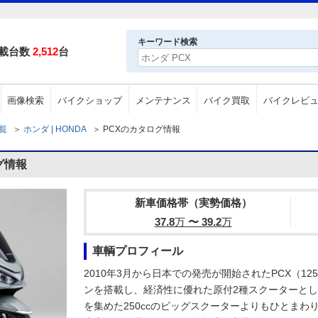
）
キーワード検索
載台数
2,512
台
画像検索
バイクショップ
メンテナンス
バイク買取
バイクレビ
一覧
＞
ホンダ | HONDA
＞
PCXのカタログ情報
グ情報
新車価格帯（実勢価格）
37.8
万
〜 39.2
万
車輌プロフィール
2010年3月から日本での発売が開始されたPCX（1
ンを搭載し、経済性に優れた原付2種スクーターとし
を集めた250ccのビッグスクーターよりもひとま