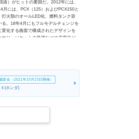
税抜）がヒットの要因だ。2012年には、
年4月には、PCX（125）およびPCX150と
灯火類のオールLED化、燃料タンク容
ている。18年4月にもフルモデルチェンジを
に変化する曲面で構成されたデザインを
セサリーソケットの装備などの充実化が
モデルチェンジを受け、4世代目へ移行する
ンダセレクタブルトルクコントロール
ールは13インチに小径化された（タイ
20年12月に日本でも発表され、翌年1月
2年（令和2年）排出ガス規制に適合した。
影会（2021年10月23日開催）
において、新デザインを得たPCX125（欧州
CXとして発売された。
Ｘ(ホンダ)