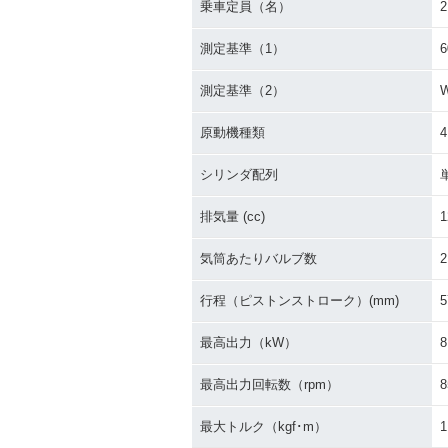
乗車定員（名）
2
測定基準（1）
測定基準（2）
原動機種類
シリンダ配列
排気量 (cc)
1
気筒あたりバルブ数
2
行程（ピストンストローク）(mm)
5
最高出力（kW）
8
最高出力回転数（rpm）
8
最大トルク（kgf･m）
1