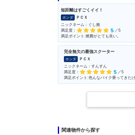
短距離はすごくイイ！
ＰＣＸ
ホンダ
ニックネーム：ぐし拠
5
満足度：
／5
満足ポイント:燃費がとても良い。
完全無欠の最強スクーター
ＰＣＸ
ホンダ
ニックネーム：すんすん
5
満足度：
／5
満足ポイント:色んなバイク乗ってきた
関連物件から探す