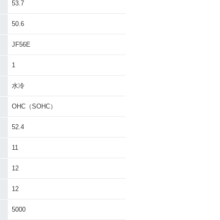
53.7
50.6
JF56E
1
水冷
OHC（SOHC）
52.4
11
12
12
5000