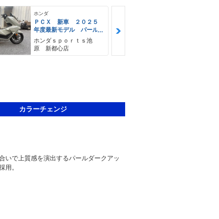
ホンダ
ホンダ
ＰＣＸ 新車 ２０２５
ＰＣＸ 新車
年度最新モデル パール
年度最新モデ
ジュピターグレー スマ
スターリーブ
ホンダｓｐｏｒｔｓ池
ホンダｓｐｏ
ートキー Ｔｙｐｅ−Ｃソ
ック ハン
原 新都心店
原 新都心店
ケットＵＳＢ ハンドル
ＵＳＢ Ｔｙ
カバー
ット スマー
カラーチェンジ
合いで上質感を演出するパールダークアッ
採用。