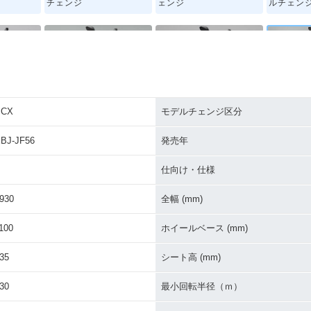
チェンジ
ェンジ
ルチェン
PCX
モデルチェンジ区分
・フルモデ
2017年 PCX・カラーチ
2016年 PCX Special E
2016年 
ェンジ
dition・特別・限定仕様
ェンジ
BJ-JF56
発売年
仕向け・仕様
930
全幅 (mm)
100
ホイールベース (mm)
ecial E
2012年 PCX・マイナー
2010年 PCX・新登場
・限定仕様
チェンジ
35
シート高 (mm)
30
最小回転半径（ｍ）