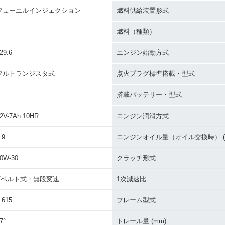
フューエルインジェクション
燃料供給装置形式
燃料（種類）
29.6
エンジン始動方式
フルトランジスタ式
点火プラグ標準搭載・型式
搭載バッテリー・型式
2V-7Ah 10HR
エンジン潤滑方式
.9
エンジンオイル量（オイル交換時） (L
0W-30
クラッチ形式
Vベルト式・無段変速
1次減速比
.615
フレーム型式
7°
トレール量 (mm)