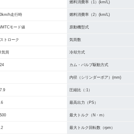
燃料消費率（1）(km/L)
60km/h走行時
燃料消費率（2）(km/L)
WMTCモード値
原動機型式
4ストローク
気筒数
単気筒
冷却方式
24
カム・バルブ駆動方式
内径（シリンダーボア）(mm)
7.9
圧縮比（:1）
.6
最高出力（PS）
500
最大トルク（N・m）
.2
最大トルク回転数（rpm）