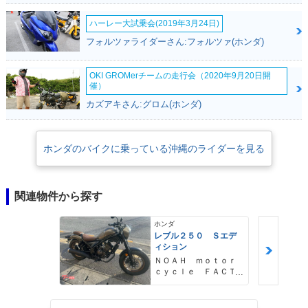
ハーレー大試乗会(2019年3月24日)
フォルツァライダーさん:フォルツァ(ホンダ)
OKI GROMerチームの走行会（2020年9月20日開
催）
カズアキさん:グロム(ホンダ)
ホンダのバイクに乗っている沖縄のライダーを見る
関連物件から探す
ホンダ
レブル２５０ Ｓエデ
ィション
ＮＯＡＨ ｍｏｔｏｒ
ｃｙｃｌｅ ＦＡＣＴ
ＯＲＹ ノア・モータ
ーサイクル・ファクト
リー