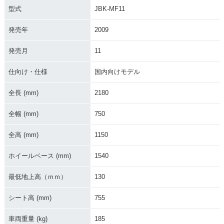
型式
JBK-MF11
発売年
2009
2009年 FAZE Type-
2009年 FAZE AB
2009年 FAZE・新登
S・追加
S・新登場
場
発売月
11
仕向け・仕様
国内向けモデル
全長 (mm)
2180
全幅 (mm)
750
全高 (mm)
1150
ホイールベース (mm)
1540
最低地上高（ｍｍ）
130
シート高 (mm)
755
車両重量 (kg)
185