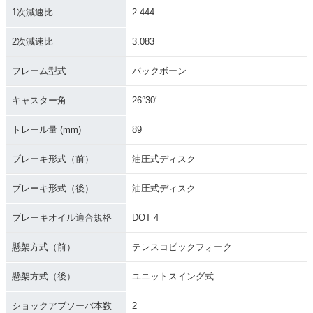
1次減速比
2.444
2次減速比
3.083
フレーム型式
バックボーン
キャスター角
26°30′
トレール量 (mm)
89
ブレーキ形式（前）
油圧式ディスク
ブレーキ形式（後）
油圧式ディスク
ブレーキオイル適合規格
DOT 4
懸架方式（前）
テレスコピックフォーク
懸架方式（後）
ユニットスイング式
ショックアブソーバ本数
2