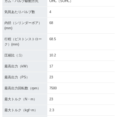
カム・バルブ駆動方式
OHC（SOHC）
気筒あたりバルブ数
4
内径（シリンダーボア）
68
(mm)
行程（ピストンストロー
68.5
ク）(mm)
圧縮比（:1）
10.2
最高出力（kW）
17
最高出力（PS）
23
最高出力回転数（rpm）
7500
最大トルク（N・m）
23
最大トルク（kgf･m）
2.3