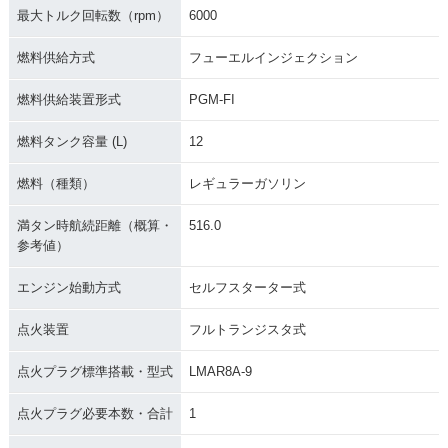
最大トルク回転数（rpm）
6000
燃料供給方式
フューエルインジェクション
燃料供給装置形式
PGM-FI
燃料タンク容量 (L)
12
燃料（種類）
レギュラーガソリン
満タン時航続距離（概算・
516.0
参考値）
エンジン始動方式
セルフスターター式
点火装置
フルトランジスタ式
点火プラグ標準搭載・型式
LMAR8A-9
点火プラグ必要本数・合計
1