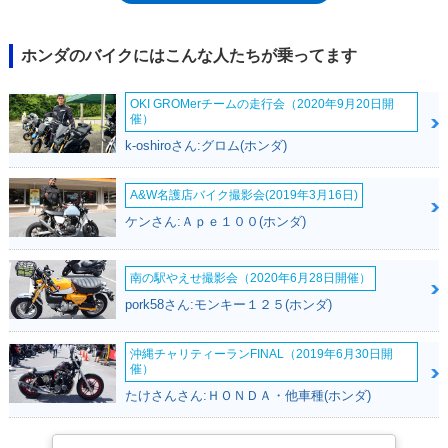
たフォルツァが、モデルを重ねるごとに豪華さを増し、フォルムも、車両
価格も、大きくなってしまったことがあった。車両価格比較では、同じ
2009年モデルのフォルツァX（ABS・Sマチックなし）が62万円（税抜）
ホンダのバイクにはこんな人たちが乗ってます
だったのに対し、フェイズは55万円（税抜）で7万円も安かった。また、
車重もフォリツァX比で16kg軽く、取り回しもしやすかった。ABS搭載モ
OKI GROMerチームの走行会（2020年9月20日開
デルも同時設定され、その年の11月にはフォルツァZのようにマニュアル
催）
シフト感覚が楽しめるホンダSマチックEvoを搭載した「タイプS」が追
k-oshiroさん:グロム(ホンダ)
加された。その後は、カラーチェンジのみでモデルを重ね、生産が終了し
た。
A&W名護店バイク撮影会(2019年3月16日)
ケンさん:Ａｐｅ１００(ホンダ)
南の駅やえせ撮影会（2020年6月28日開催）
pork58さん:モンキー１２５(ホンダ)
沖縄チャリティーランFINAL（2019年6月30日開
催）
たけさんさん:ＨＯＮＤＡ・他車種(ホンダ)