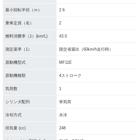
最小回転半径（ｍ）
2.6
乗車定員（名）
2
燃料消費率（1）(km/L)
43.0
測定基準（1）
国交省届出（60km/h走行時）
原動機型式
MF11E
原動機種類
4ストローク
気筒数
1
シリンダ配列
単気筒
冷却方式
水冷
排気量 (cc)
248