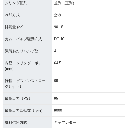
シリンダ配列
並列（直列）
冷却方式
空冷
排気量 (cc)
901.8
カム・バルブ駆動方式
DOHC
気筒あたりバルブ数
4
内径（シリンダーボア）
64.5
(mm)
行程（ピストンストロー
69
ク）(mm)
最高出力（PS）
95
最高出力回転数（rpm）
9000
燃料供給方式
キャブレター