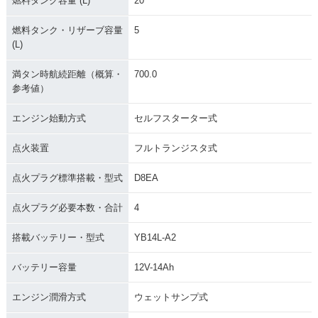
燃料タンク容量 (L)
20
燃料タンク・リザーブ容量
5
(L)
満タン時航続距離（概算・
700.0
参考値）
エンジン始動方式
セルフスターター式
点火装置
フルトランジスタ式
点火プラグ標準搭載・型式
D8EA
点火プラグ必要本数・合計
4
搭載バッテリー・型式
YB14L-A2
バッテリー容量
12V-14Ah
エンジン潤滑方式
ウェットサンプ式