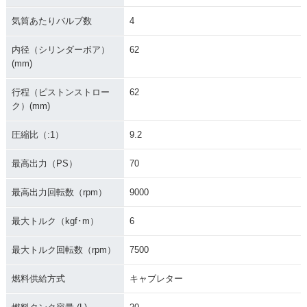
気筒あたりバルブ数
4
内径（シリンダーボア）
62
(mm)
行程（ピストンストロー
62
ク）(mm)
圧縮比（:1）
9.2
最高出力（PS）
70
最高出力回転数（rpm）
9000
最大トルク（kgf･m）
6
最大トルク回転数（rpm）
7500
燃料供給方式
キャブレター