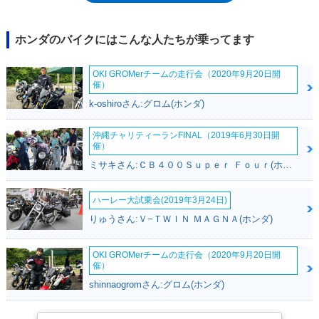
年には、派生モデルとしてCB750Fインテグラも登場した。なお、
CB750Fの輸出用モデルは、CB900F。当時、日本国内で正式に販売され
るバイクの排気量は、750ccが上限だった（この規制は1990年に撤廃され
ホンダのバイクにはこんな人たちが乗ってます
た）。
OKI GROMerチームの走行会（2020年9月20日開
催）
k-oshiroさん:グロム(ホンダ)
沖縄チャリティーランFINAL（2019年6月30日開
催）
ミサキさん:ＣＢ４００Ｓｕｐｅｒ Ｆｏｕｒ(ホンダ)
ハーレー大試乗会(2019年3月24日)
りゅうさん:Ｖ−ＴＷＩＮ ＭＡＧＮＡ(ホンダ)
OKI GROMerチームの走行会（2020年9月20日開
催）
shinnaogromさん:グロム(ホンダ)