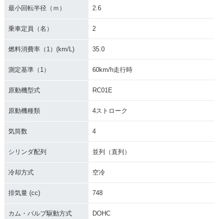
最小回転半径（ｍ）
2.6
乗車定員（名）
2
燃料消費率（1）(km/L)
35.0
測定基準（1）
60km/h走行時
原動機型式
RC01E
原動機種類
4ストローク
気筒数
4
シリンダ配列
並列（直列）
冷却方式
空冷
排気量 (cc)
748
カム・バルブ駆動方式
DOHC