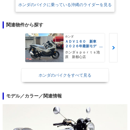
ホンダのバイクに乗っている沖縄のライダーを見る
関連物件から探す
ホンダ
ＡＤＶ１６０ 新車
２０２６年最新モデ
ル パールスモーキー
ホンダｓｐｏｒｔｓ池
グレー スマートキ
原 新都心店
ー ２９Ｌメットイ
ン ＵＳＢ Ｔｙｐｅ
−Ｃ装備
ホンダのバイクをすべて見る
モデル／カラー／関連情報