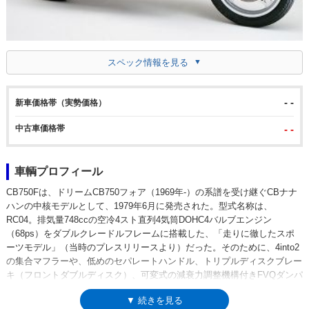
スペック情報を見る
- -
新車価格帯（実勢価格）
中古車価格帯
- -
車輌プロフィール
CB750Fは、ドリームCB750フォア（1969年-）の系譜を受け継ぐCBナナ
ハンの中核モデルとして、1979年6月に発売された。型式名称は、
RC04。排気量748ccの空冷4スト直列4気筒DOHC4バルブエンジン
（68ps）をダブルクレードルフレームに搭載した、「走りに徹したスポ
ーツモデル」（当時のプレスリリースより）だった。そのために、4into2
の集合マフラーや、低めのセパレートハンドル、トリプルディスクブレー
キ（フロントダブルディスク）、可変式の減衰力調整機構付きFVQダンパ
ー（リア）などを採用し、アルミコムスターホイールにチューブレスタイ
▼ 続きを見る
ヤが組み合わされていた。マイナーチェンジを受けながら進化し、1982