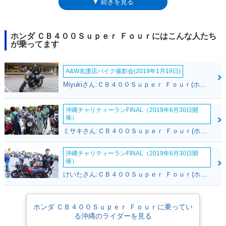
▼ 続きを見る
いうコンセプトモデルが発表されていた（のち、市販化）。その400ccバ
ージョンとして登場したのが、CB400スーパーフォアである。初期型の型
式は、NC31（1992～1998）、フルモデルチェンジ（1999年）を受けて、
NC39型へと進化したタイミングで、以降のモデルでCB400スーパーフォ
ホンダ ＣＢ４００Ｓｕｐｅｒ Ｆｏｕｒにはこんな人たち
アを象徴する機能となる「HYPER VTEC」が搭載された。この、エンジ
が乗ってます
ン回転数に応じて吸排気バルブの開閉本数を変化させるハイパーVテック
のバージョンアップを中心に、2000年代前半のマイナーチェンジが行わ
A&W名護店バイク撮影会(2019年1月19日)
れ、2005年からは、ハーフカウルを装備したCB400スーパーボルドール
も並行してラインナップされるようになった。2007年12月のマイナーチ
Miyukiさん:ＣＢ４００Ｓｕｐｅｒ Ｆｏｕｒ(ホンダ)
ェンジでは排出ガス規制への対応もあって、NC42型へと進化。「プロジ
ェクト BIG-1」誕生から25年目となる2017年10月発売のモデルからはヘ
沖縄チャリティーランFINAL（2019年6月30日開
ッドライトがLED化さた。2018年11月発売のモデル（2019年モデル）か
催）
らは、標準でABSが搭載されるようになった。2020年に発売されたモデ
ミサキさん:ＣＢ４００Ｓｕｐｅｒ Ｆｏｕｒ(ホンダ)
ルを最後に、2022年10月、生産終了がアナウンスされた。しかし、2026
年3月に各地で行われたモーターサイクルショーに、新しいCB400スーパ
沖縄チャリティーランFINAL（2019年6月30日開
ーフォアのコンセプトモデルが展示された。同年7月には、市販モデルと
催）
して登場。当時のホンダが中排気量クラスを中心に搭載を進めていた電子
けいたさん:ＣＢ４００Ｓｕｐｅｒ Ｆｏｕｒ(ホンダ)
制御式クラッチの「ホンダE-Clutch」がスロットルバイワイヤ（TBW・電
子制御式スロットル）との組み合わせで搭載されていた。TBWにより、
ライディングモード選択も可能となっていた。全体的な印象は、2022年
までのモデルと近似だったが、かつては二眼が連なったアナログメーター
ホンダ ＣＢ４００Ｓｕｐｅｒ Ｆｏｕｒに乗ってい
は、方形5インチの液晶ディスプレイに変更され、リアサスはモノショッ
る沖縄のライダーを見る
クになっているなど、違いは大きかった。