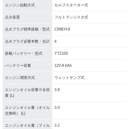
エンジン始動方式
セルフスターター式
2008年 CB400 SU
2007年 CB400 SU
2007年 CB400 SU
PER FOUR HYPER
PER FOUR HYPER
PER FOUR HYPER
VTEC Revo ABS S
VTEC Revo ABS・
VTEC Revo・マイ
点火装置
フルトランジスタ式
pecial Edition・カ
追加
ナーチェンジ
ラーチェンジ
点火プラグ標準搭載・型式
CR8EH-9
点火プラグ必要本数・合計
4
搭載バッテリー・型式
YTZ10S
バッテリー容量
12V-8.6Ah
2006年 CB400 SU
2005年 CB400 SU
2003年 CB400 SU
PER FOUR HYPER
PER FOUR HYPER
PER FOUR HYPER
エンジン潤滑方式
ウェットサンプ式
VTEC Ⅲ・マイナー
VTEC Ⅲ・マイナー
VTEC Ⅲ・マイナー
チェンジ
チェンジ
チェンジ
エンジンオイル容量※全容
3.8
量 (L)
エンジンオイル量（オイル
3.0
交換時） (L)
エンジンオイル量（フィル
3.2
2002年 CB400 SU
2002年 CB400 SU
2001年 CB400 SU