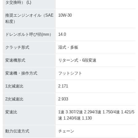
タ交換時） (L)
PER FOUR HYPER
PER FOUR HYPER
PER FOUR HYPER
VTEC Ⅱ・マイナー
VTEC Ⅱ・追加
VTEC・マイナーチ
チェンジ
ェンジ
推奨エンジンオイル（SAE
10W-30
粘度）
ドレンボルト呼び径(mm）
14.0
クラッチ形式
湿式・多板
2000年 CB400 SU
1999年 CB400 SU
1998年 CB400 SU
変速機形式
リターン式・6段変速
PER FOUR HYPER
PER FOUR HYPER
PER FOUR VERSI
VTEC・マイナーチ
VTEC・フルモデル
ON S 50th Anniver
変速機・操作方式
フットシフト
ェンジ
チェンジ
sary Special・特
別・限定仕様
1次減速比
2.171
2次減速比
2.933
変速比
1速 3.307/2速 2.294/3速 1.750/4速 1.421/5
速 1.240/6速 1.130
1996年 CB400 SU
1996年 CB400 SU
1996年 CB400 SU
動力伝達方式
チェーン
PER FOUR VERSI
PER FOUR・マイナ
PER FOUR VERSI
ON S・マイナーチ
ーチェンジ
ON S・追加