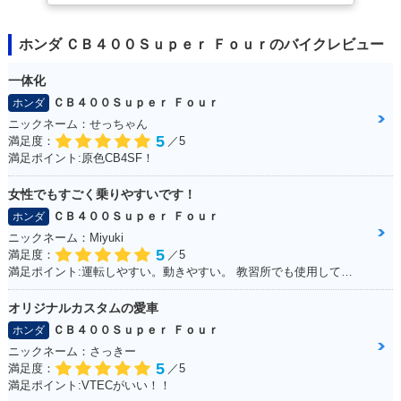
ホンダ ＣＢ４００Ｓｕｐｅｒ Ｆｏｕｒのバイクレビュー
一体化
ＣＢ４００Ｓｕｐｅｒ Ｆｏｕｒ
ホンダ
ニックネーム：せっちゃん
5
満足度：
／5
満足ポイント:原色CB4SF！
女性でもすごく乗りやすいです！
ＣＢ４００Ｓｕｐｅｒ Ｆｏｕｒ
ホンダ
ニックネーム：Miyuki
5
満足度：
／5
満足ポイント:運転しやすい。動きやすい。 教習所でも使用していて使いやすいので、私でも快適に運転できます。
オリジナルカスタムの愛車
ＣＢ４００Ｓｕｐｅｒ Ｆｏｕｒ
ホンダ
ニックネーム：さっきー
5
満足度：
／5
満足ポイント:VTECがいい！！