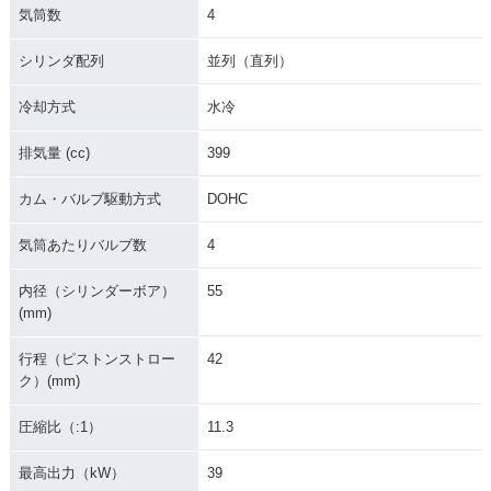
気筒数
4
シリンダ配列
並列（直列）
2014年 CB400 SU
2012年 CB400 SU
2012年 CB400 SU
PER FOUR HYPER
PER FOUR HYPER
PER FOUR HYPER
冷却方式
水冷
VTEC Revo・マイ
VTEC Revo Specia
VTEC Revo Specia
ナーチェンジ
l Edition・特別・限
l Edition・特別・限
定仕様
定仕様
排気量 (cc)
399
カム・バルブ駆動方式
DOHC
気筒あたりバルブ数
4
内径（シリンダーボア）
55
(mm)
2012年 CB400 SU
2012年 CB400 SU
2011年 CB400 SU
PER FOUR HYPER
PER FOUR HYPER
PER FOUR HYPER
VTEC Revo ABS・
VTEC Revo・カラ
VTEC Revo Specia
行程（ピストンストロー
42
カラーチェンジ
ーチェンジ
l Edition・特別・限
ク）(mm)
定仕様
圧縮比（:1）
11.3
最高出力（kW）
39