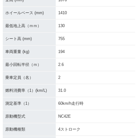
ホイールベース (mm)
1410
最低地上高（ｍｍ）
130
2016年 CB400 SU
2016年 CB400 SU
2016年 CB400 SU
PER FOUR HYPER
PER FOUR HYPER
PER FOUR HYPER
VTEC Revo ABS E
VTEC Revo ABS・
VTEC Revo・カラ
シート高 (mm)
755
Package・カラーチ
カラーチェンジ
ーチェンジ
ェンジ
車両重量 (kg)
194
最小回転半径（ｍ）
2.6
乗車定員（名）
2
燃料消費率（1）(km/L)
31.0
2015年 CB400 SU
2014年 CB400 SU
2014年 CB400 SU
PER FOUR HYPER
PER FOUR HYPER
PER FOUR HYPER
VTEC Revo ABS S
VTEC Revo ABS E
VTEC Revo ABS・
測定基準（1）
60km/h走行時
pecial Edition・特
Package・追加
マイナーチェンジ
別・限定仕様
原動機型式
NC42E
原動機種類
4ストローク