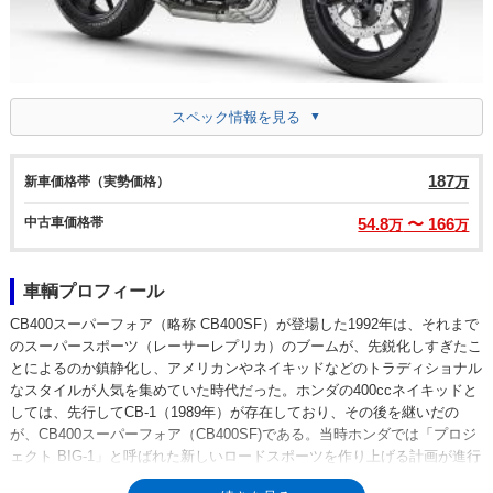
スペック情報を見る
187
新車価格帯（実勢価格）
万
中古車価格帯
54.8
〜 166
万
万
車輌プロフィール
CB400スーパーフォア（略称 CB400SF）が登場した1992年は、それまで
のスーパースポーツ（レーサーレプリカ）のブームが、先鋭化しすぎたこ
とによるのか鎮静化し、アメリカンやネイキッドなどのトラディショナル
なスタイルが人気を集めていた時代だった。ホンダの400ccネイキッドと
しては、先行してCB-1（1989年）が存在しており、その後を継いだの
が、CB400スーパーフォア（CB400SF)である。当時ホンダでは「プロジ
ェクト BIG-1」と呼ばれた新しいロードスポーツを作り上げる計画が進行
しており、1991年秋の東京モーターショーで、CB1000スーパーフォアと