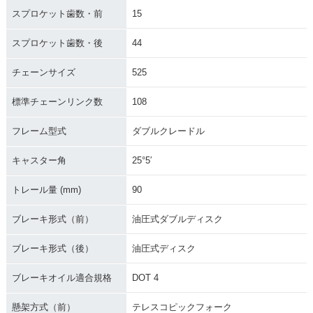
ェンジ
スプロケット歯数・前
15
スプロケット歯数・後
44
チェーンサイズ
525
標準チェーンリンク数
108
1996年 CB400 SU
1995年 CB400 SU
1995年 CB400 SU
PER FOUR・カラー
PER FOUR・追加
PER FOUR・マイナ
フレーム型式
ダブルクレードル
チェンジ
ーチェンジ
キャスター角
25°5′
トレール量 (mm)
90
ブレーキ形式（前）
油圧式ダブルディスク
1994年 CB400 SU
1994年 CB400 SU
1992年 CB400 SU
ブレーキ形式（後）
油圧式ディスク
PER FOUR・追加
PER FOUR・マイナ
PER FOUR・新登場
ーチェンジ
ブレーキオイル適合規格
DOT 4
懸架方式（前）
テレスコピックフォーク