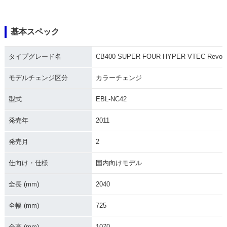
基本スペック
タイプグレード名
CB400 SUPER FOUR HYPER VTEC Revo
2019年 CB400 SU
2018年 CB400 SU
2018年 CB400 SU
PER FOUR HYPER
PER FOUR HYPER
PER FOUR HYPER
VTEC Revo・マイ
VTEC Revo ABS・
VTEC Revo・カラ
モデルチェンジ区分
カラーチェンジ
ナーチェンジ
カラーチェンジ
ーチェンジ
型式
EBL-NC42
発売年
2011
発売月
2
2018年 CB400 SU
2018年 CB400 SU
2016年 CB400 SU
仕向け・仕様
国内向けモデル
PER FOUR HYPER
PER FOUR HYPER
PER FOUR HYPER
VTEC Revo ABS・
VTEC Revo・マイ
VTEC Revo Specia
全長 (mm)
2040
マイナーチェンジ
ナーチェンジ
l Edition・特別・限
定仕様
全幅 (mm)
725
全高 (mm)
1070