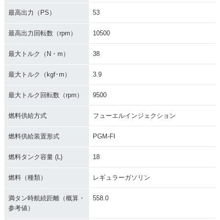
最高出力（PS）
53
2011年 CB400 SU
2011年 CB400 SU
2010年 CB400 SU
最高出力回転数（rpm）
10500
PER FOUR HYPER
PER FOUR HYPER
PER FOUR HYPER
VTEC Revo ABS・
VTEC Revo・カラ
VTEC Revo 限定カ
カラーチェンジ
ーチェンジ
ラー・特別・限定仕
最大トルク（N・m）
38
様
最大トルク（kgf･m）
3.9
最大トルク回転数（rpm）
9500
燃料供給方式
フューエルインジェクション
2010年 CB400 SU
2010年 CB400 SU
2008年 CB400 SU
燃料供給装置形式
PGM-FI
PER FOUR HYPER
PER FOUR HYPER
PER FOUR HYPER
VTEC Revo ABS・
VTEC Revo・カラ
VTEC Revo Specia
燃料タンク容量 (L)
18
カラーチェンジ
ーチェンジ
l Edition・追加
燃料（種類）
レギュラーガソリン
満タン時航続距離（概算・
558.0
参考値）