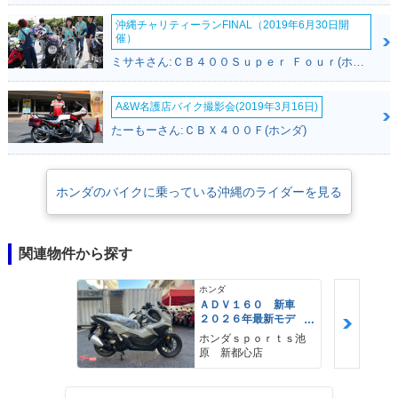
沖縄チャリティーランFINAL（2019年6月30日開
催）
ミサキさん:ＣＢ４００Ｓｕｐｅｒ Ｆｏｕｒ(ホンダ)
A&W名護店バイク撮影会(2019年3月16日)
たーもーさん:ＣＢＸ４００Ｆ(ホンダ)
ホンダのバイクに乗っている沖縄のライダーを見る
関連物件から探す
ホンダ
ＡＤＶ１６０ 新車
２０２６年最新モデ
ル パールスモーキー
ホンダｓｐｏｒｔｓ池
グレー スマートキ
原 新都心店
ー ２９Ｌメットイ
ン ＵＳＢ Ｔｙｐｅ
−Ｃ装備