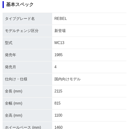
基本スペック
1990年 REBEL プ
1990年 REBEL フ
1988年 REBEL SP
ルバック・ハンド
ラットバー・ハンド
ECIAL・追加
タイプグレード名
REBEL
ル・マイナーチェン
ル・マイナーチェン
ジ
ジ
モデルチェンジ区分
新登場
型式
MC13
発売年
1985
発売月
4
1987年 REBEL・マ
1987年 REBEL SP
1986年 REBEL
イナーチェンジ
ECIAL・マイナーチ
ェンジ
仕向け・仕様
国内向けモデル
全長 (mm)
2115
全幅 (mm)
815
全高 (mm)
1100
1986年 REBEL SP
1985年 REBEL SP
1985年 REBEL・新
ECIAL
ECIAL
登場
ホイールベース (mm)
1460