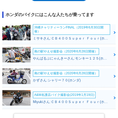
持したままモデルヒストリーに幕を下ろした。なお、レブルモデル末期の
94年には、V型エンジンを搭載したVツインマグナが発売され、以降、
2007年モデルでの生産終了までホンダの軽二輪（250cc）アメリカンは、
ホンダのバイクにはこんな人たちが乗ってます
Vツインマグナが中心となっていった。レブルの生産終了から約20年後、
「レブル」の車名がホンダのラインナップに戻ってきた。2017年モデル
沖縄チャリティーランFINAL（2019年6月30日開
として新登場したレブルは、250ccモデルとともに500ccモデルをライン
催）
ナップし、モデル名はそれぞれ「レブル250」と「レブル500」となって
ミサキさん:ＣＢ４００Ｓｕｐｅｒ Ｆｏｕｒ(ホンダ)
いた。バイクブロスでは、ホンダの車名設定にならい、1985年登場のレ
ブルと、2017年登場のレブル250を、別のモデルとした。
南の駅やえせ撮影会（2020年6月28日開催）
やんばるぶにゃんきーさん:モンキー１２５(ホンダ)
南の駅やえせ撮影会（2020年6月28日開催）
かずさん:シャリー７０(ホンダ)
A&W名護店バイク撮影会(2019年1月19日)
Miyukiさん:ＣＢ４００Ｓｕｐｅｒ Ｆｏｕｒ(ホンダ)