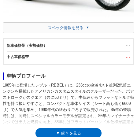
スペック情報を見る
- -
新車価格帯（実勢価格）
中古車価格帯
- -
車輌プロフィール
1985年に登場したレブル（REBEL）は、233ccの空冷4スト並列2気筒エ
ンジンを搭載したアメリカンカスタムスタイルのクルーザーだった。ボア
ストロークがスクエア（共に53ミリ）で、中低速からフラットなトルク特
性を持つ扱いやすさと、コンパクトな車体サイズ（シート高も低く660ミ
リ）で人気を集め、1990年代の終わりごろまで販売された。85年の登場
時には、同時にスペシャルカラーモデルが設定され、86年のマイナーチェ
ンジでは出力と燃費を向上、88年にはフラットバーハンドル仕様が設定さ
れ、94年モデルでマフラーが2本出しスタイルになるなどの変更を受けた
▼ 続きを見る
が、モデルチェンジらしいモデルチェンジはなく、登場時のスタイルを維