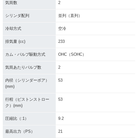
気筒数
2
シリンダ配列
並列（直列）
冷却方式
空冷
排気量 (cc)
233
カム・バルブ駆動方式
OHC（SOHC）
気筒あたりバルブ数
2
内径（シリンダーボア）
53
(mm)
行程（ピストンストロー
53
ク）(mm)
圧縮比（:1）
9.2
最高出力（PS）
21