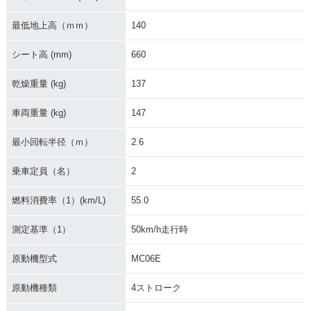
最低地上高（ｍｍ）
140
シート高 (mm)
660
乾燥重量 (kg)
137
車両重量 (kg)
147
最小回転半径（ｍ）
2.6
乗車定員（名）
2
燃料消費率（1）(km/L)
55.0
測定基準（1）
50km/h走行時
原動機型式
MC06E
原動機種類
4ストローク