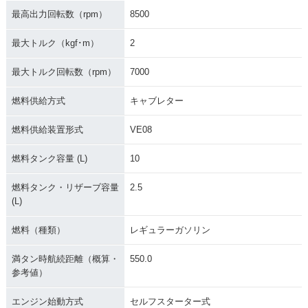
最高出力回転数（rpm）
8500
最大トルク（kgf･m）
2
最大トルク回転数（rpm）
7000
燃料供給方式
キャブレター
燃料供給装置形式
VE08
燃料タンク容量 (L)
10
燃料タンク・リザーブ容量
2.5
(L)
燃料（種類）
レギュラーガソリン
満タン時航続距離（概算・
550.0
参考値）
エンジン始動方式
セルフスターター式