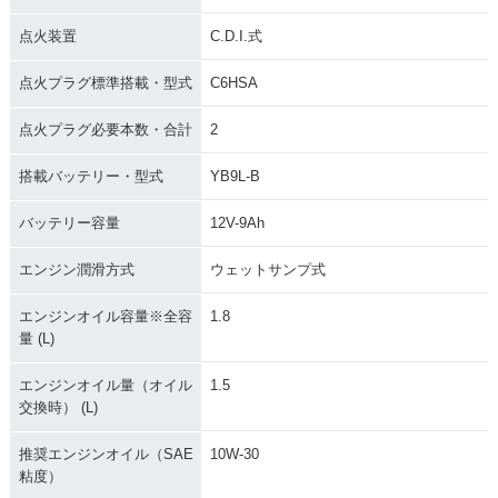
点火装置
C.D.I.式
点火プラグ標準搭載・型式
C6HSA
点火プラグ必要本数・合計
2
搭載バッテリー・型式
YB9L-B
バッテリー容量
12V-9Ah
エンジン潤滑方式
ウェットサンプ式
エンジンオイル容量※全容
1.8
量 (L)
エンジンオイル量（オイル
1.5
交換時） (L)
推奨エンジンオイル（SAE
10W-30
粘度）