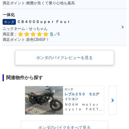
満足ポイント:燃費が良くて乗り心地も最高
一体化
ＣＢ４００Ｓｕｐｅｒ Ｆｏｕｒ
ホンダ
ニックネーム：せっちゃん
5
満足度：
／5
満足ポイント:原色CB4SF！
ホンダのバイクレビューを見る
関連物件から探す
ホンダ
レブル２５０ Ｓエデ
ィション
ＮＯＡＨ ｍｏｔｏｒ
ｃｙｃｌｅ ＦＡＣＴ
ＯＲＹ ノア・モータ
ーサイクル・ファクト
リー
ホンダのバイクをすべて見る