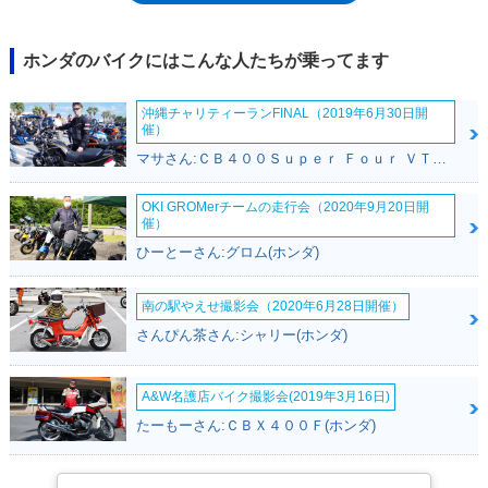
部が痛くなりやすい面もあった。なお、イメージモデルのXLRバハが青/
赤/白のカラーリングになった1992年には、モンキーバハも同様のカラー
リングを採用。翌93年に小変更を受けたのち、生産を終了した。モンキー
ホンダのバイクにはこんな人たちが乗ってます
派生モデルには、モンキーR（1987年）とモンキーRT（1988年）が存在
したが、カラーチェンジや仕様変更を受けたのは、モンキーバハのみだっ
沖縄チャリティーランFINAL（2019年6月30日開
た。
催）
マサさん:ＣＢ４００Ｓｕｐｅｒ Ｆｏｕｒ ＶＴＥＣ ＳＰＥＣ２(ホンダ)
OKI GROMerチームの走行会（2020年9月20日開
催）
ひーとーさん:グロム(ホンダ)
南の駅やえせ撮影会（2020年6月28日開催）
さんぴん茶さん:シャリー(ホンダ)
A&W名護店バイク撮影会(2019年3月16日)
たーもーさん:ＣＢＸ４００Ｆ(ホンダ)