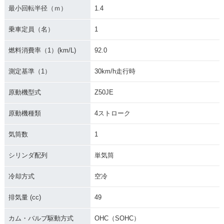
最小回転半径（ｍ）
1.4
乗車定員（名）
1
燃料消費率（1）(km/L)
92.0
測定基準（1）
30km/h走行時
原動機型式
Z50JE
原動機種類
4ストローク
気筒数
1
シリンダ配列
単気筒
冷却方式
空冷
排気量 (cc)
49
カム・バルブ駆動方式
OHC（SOHC）