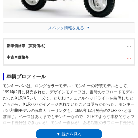
スペック情報を見る
- -
新車価格帯（実勢価格）
中古車価格帯
- -
車輌プロフィール
モンキーバハは、ロングセラーモデル・モンキーの特装モデルとして、
1991年2月に発売された。デザインモチーフは、当時のオフロードモデル
だったXLR/XRシリーズで、とりわけデュアルヘッドライトを装備したと
ころから、XLRバハがイメージされていたことは明らかだった。モンキー
バハ初期モデルの赤白カラーリングも、1990年12月発売のXLRバハとほ
ぼ同じ。ベースはあくまでもモンキーなので、XLRのような本格的なオフ
ロード走行はできないが、モンキー自体が、ある程度のラフロード走行を
想定したモデルではあった。なお、オフロードバイクのようなシートに換
▼ 続きを見る
装されたため、長時間のライディングでは、オフロードバイクと同様に臀