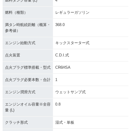
燃料タンク容量 (L)
4
燃料（種類）
レギュラーガソリン
満タン時航続距離（概算・
368.0
参考値）
エンジン始動方式
キックスターター式
点火装置
C.D.I.式
点火プラグ標準搭載・型式
CR6HSA
点火プラグ必要本数・合計
1
エンジン潤滑方式
ウェットサンプ式
エンジンオイル容量※全容
0.8
量 (L)
クラッチ形式
湿式・単板