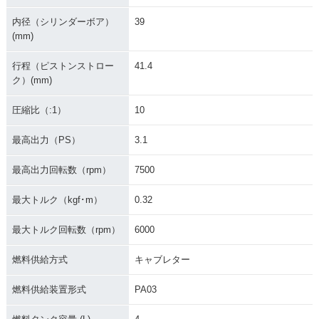
内径（シリンダーボア）
39
(mm)
行程（ピストンストロー
41.4
ク）(mm)
圧縮比（:1）
10
最高出力（PS）
3.1
最高出力回転数（rpm）
7500
最大トルク（kgf･m）
0.32
最大トルク回転数（rpm）
6000
燃料供給方式
キャブレター
燃料供給装置形式
PA03