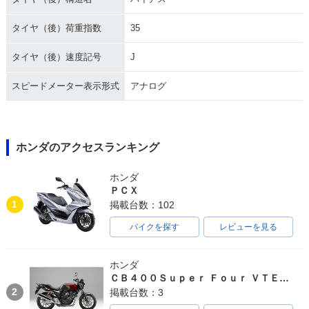
タイヤ（後）荷重指数
35
タイヤ（後）速度記号
J
スピードメーター表示形式
アナログ
ホンダのアクセスランキング
ホンダ
ＰＣＸ
1
掲載台数：102
バイクを探す
レビューを見る
ホンダ
ＣＢ４００Ｓｕｐｅｒ Ｆｏｕｒ ＶＴＥＣ ＳＰＥＣ３
2
掲載台数：3