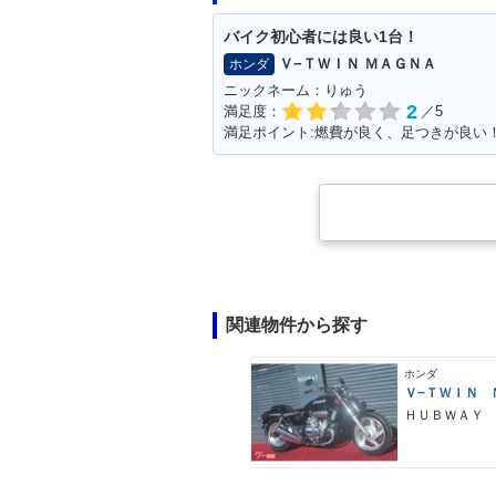
バイク初心者には良い1台！
Ｖ−ＴＷＩＮ ＭＡＧＮＡ
ホンダ
ニックネーム：りゅう
2
満足度：
／5
関連物件から探す
ホンダ
Ｖ−ＴＷＩＮ 
ＨＵＢＷＡＹ