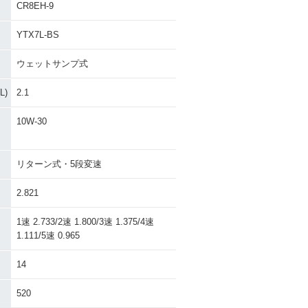
CR8EH-9
YTX7L-BS
ウェットサンプ式
)
2.1
10W-30
リターン式・5段変速
2.821
1速 2.733/2速 1.800/3速 1.375/4速
1.111/5速 0.965
14
520