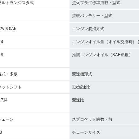
フルトランジスタ式
点火プラグ標準搭載・型式
搭載バッテリー・型式
2V-6.0Ah
エンジン潤滑方式
.4
エンジンオイル量（オイル交換時） (L
.9
推奨エンジンオイル（SAE粘度）
湿式・多板
変速機形式
フットシフト
1次減速比
.714
変速比
チェーン
スプロケット歯数・前
8
チェーンサイズ