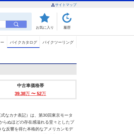
サイトマップ
お気に入り
履歴
ュー
バイクカタログ
バイクツーリング
中古車価格帯
39.38
万
〜 52
万
の正式なカナ表記）は、第30回東京モータ
しからぬほどの存在感溢れる堂々としたプ
きな反響を得た本格的なアメリカンモデ