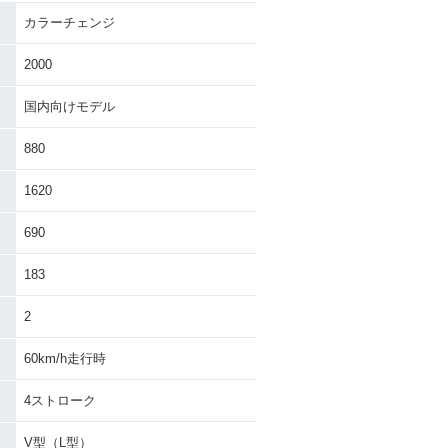
カラーチェンジ
-TWIN MAGN
場
2000
国内向けモデル
880
1620
690
183
2
60km/h走行時
4ストローク
V型（L型）