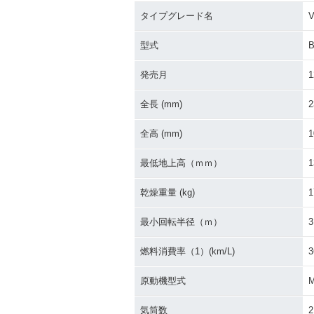
タイプグレード名
1997年 V-TWIN MAGNA
1997年 V-TWI
S・マイナーチェンジ
A・マイナーチ
型式
B
発売月
1
全長 (mm)
2
全高 (mm)
1
最低地上高（ｍｍ）
1
乾燥重量 (kg)
1
最小回転半径（ｍ）
3
燃料消費率（1）(km/L)
3
原動機型式
気筒数
2