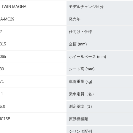
V-TWIN MAGNA
モデルチェンジ区分
N MAGN
1996年 V-TWIN MAGNA
1995年 V-TWIN MAGN
1994年 V
ェンジ
S・追加
A・カラーチェンジ
A・新登
A-MC29
発売年
2
仕向け・仕様
315
全幅 (mm)
065
ホイールベース (mm)
30
シート高 (mm)
71
車両重量 (kg)
.1
乗車定員（名）
6.0
測定基準（1）
MC15E
原動機種類
シリンダ配列