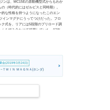
ンジンは、MC15Eの原動機型式からもわか
じもの（時代的にはゼルビスと同時期）。
ラー的な性格を持つようになったこのエン
-ツインマグナにうってつけだった。フロ
ック式を、リアには5段階のプリロード調
ムを組み合わせて採用していた。97年
チェンジを受けたものの、大きな仕様変
、継続生産モデルに対して平成18年排出ガ
ら外れた。
会(2019年3月24日)
−ＴＷＩＮ ＭＡＧＮＡ(ホンダ)