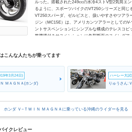
ルった。搭載された249ccの水冷4ストV型2気筒エ
るように、スポーツバイクのVT250シリーズと同
VT250スパーダ、ゼルビスと、扱いやすさやツア
ジン（MC15E）は、アメリカンツアラーとしてのV
ントサスペンションにシンプルな構成のテレスコピ
整機構付きサスペンションに角型断面のスイングアー
にハザードランプを装備するなど、何度かマイナー
更はなく生産が続けられたが、2007年の9月1日に
にはこんな人たちが乗ってます
ス規制が適用されたのを期に、新車ラインナップか
19年3月24日)
ハーレー大試乗
Ｎ ＭＡＧＮＡ(ホンダ)
りゅうさん:Ｖ
ホンダ Ｖ−ＴＷＩＮ ＭＡＧＮＡに乗っている沖縄のライダーを見る
のバイクレビュー