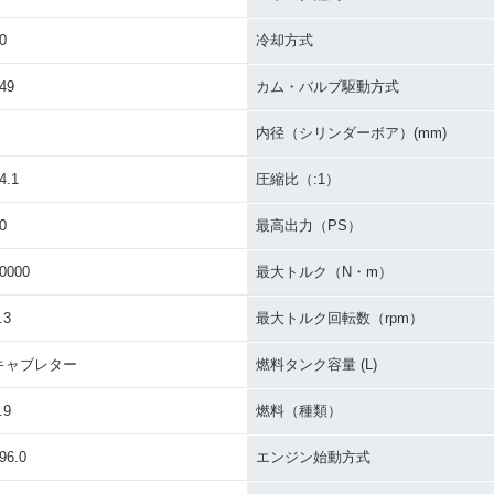
0
冷却方式
49
カム・バルブ駆動方式
内径（シリンダーボア）(mm)
4.1
圧縮比（:1）
0
最高出力（PS）
0000
最大トルク（N・m）
.3
最大トルク回転数（rpm）
キャブレター
燃料タンク容量 (L)
.9
燃料（種類）
96.0
エンジン始動方式