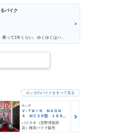
けるバイク
満足ポイント:マフラー音、カラー。 乗って1年くらい。ゆくゆくはハーレーに！通勤で使ってる。 ショック、ハンドル周りをカスタムしていきたい。
ホンダのバイクをすべて見る
ホンダ
ホンダ
Ｖ−ＴＷＩＮ ＭＡＧＮ
Ｖ−ＴＷＩＮ
Ａ ＭＣ２９型 １９９
ワークショッ
４年式 ノーマル車
イン
バイクＲ（宜野湾長田
店）格安バイク販売