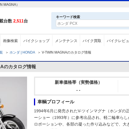
 MAGNA）
キーワード検索
載台数
2,511
台
画像検索
バイクショップ
メンテナンス
バイク買取
バイクレビ
一覧
＞
ホンダ | HONDA
＞
V-TWIN MAGNAのカタログ情報
GNAのカタログ情報
新車価格帯（実勢価格）
- -
車輌プロフィール
1994年6月に発売されたV-ツインマグナ（ホンダ
ーショー（1993年）に参考出品され、軽二輪車ら
ロポーションや、各部の凝った作り込みなどで、大