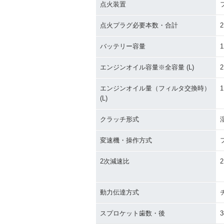
点火装置
点火プラグ必要本数・合計
2
バッテリー容量
1
エンジンオイル容量※全容量 (L)
2
エンジンオイル量（フィルタ交換時）
1
(L)
クラッチ形式
変速機・操作方式
2次減速比
2
動力伝達方式
スプロケット歯数・後
3