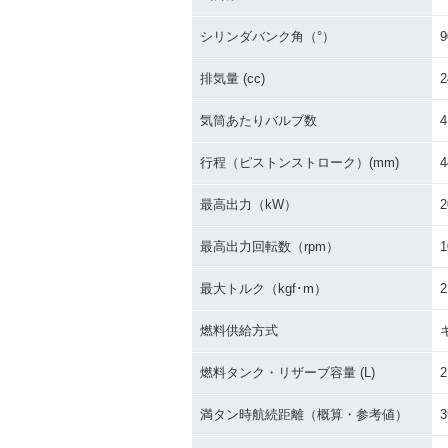
シリンダバンク角（°）
9
排気量 (cc)
2
気筒あたりバルブ数
4
行程（ピストンストローク）(mm)
4
最高出力（kW）
2
最高出力回転数（rpm）
1
最大トルク（kgf･m）
2
燃料供給方式
燃料タンク・リザーブ容量 (L)
2
満タン時航続距離（概算・参考値）
3